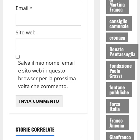
Martina
Email
*
Franca
consiglio
comunale
Sito web
cronaca
Donato
Pentassuglia
Salva il mio nome, email
Fondazione
Paolo
e sito web in questo
Grassi
browser per la prossima
volta che commento.
fontane
pubbliche
Forza
Italia
Franco
Ancona
STORIE CORRELATE
Gianfranco