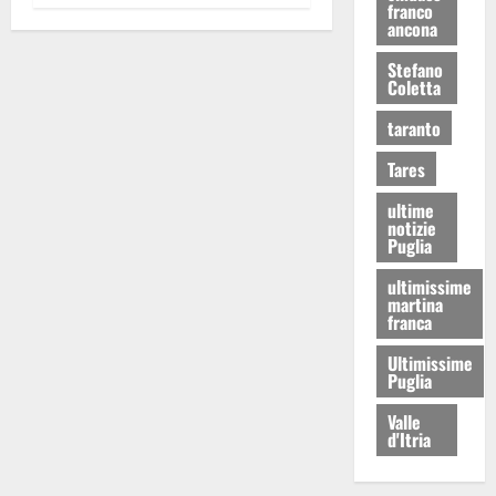
franco
ancona
Stefano
Coletta
taranto
Tares
ultime
notizie
Puglia
ultimissime
martina
franca
Ultimissime
Puglia
Valle
d'Itria