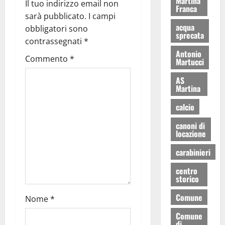
Martina
Il tuo indirizzo email non
Franca
sarà pubblicato.
I campi
acqua
obbligatori sono
sprecata
contrassegnati
*
Antonio
Commento
*
Martucci
AS
Martina
calcio
canoni di
locazione
carabinieri
centro
storico
Comune
Nome
*
Comune
di