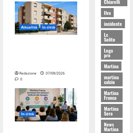
Chiarelli
Ilva
incidente
Attualità
In città
Lc
Solito
Il Comune di Martina Franca
pubblica il bando alloggi
Lega
pro
ERP 2026: domande dal 26
agosto
Martina
Redazione
07/08/2026
martina
0
calcio
Martina
Franca
Martina
Sera
In città
News
Martina Franca investe sulle
Martina