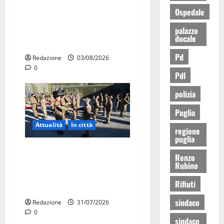
famiglie: in arrivo tre
Ospedale
seminari dedicati ad
palazzo
adolescenti, genitori ed
ducale
empatia
Pd
Redazione
03/08/2026
0
Pdl
polizia
Puglia
Attualità
In città
regione
puglia
Aeronautica Militare, al 16°
Renzo
Stormo di Martina Franca
Rubino
consegnati i Baschi Blu ai
Rifiuti
15 nuovi Fucilieri dell’Aria
sindaco
Redazione
31/07/2026
0
sindaco