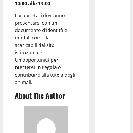
dedicati ad
10:00 alle 13:00
.
adolescenti,
I proprietari dovranno
genitori ed
presentarsi con un
empatia
documento d’identità e i
Aeronautica
moduli compilati,
Militare, al
scaricabili dal sito
16° Stormo
istituzionale.
di Martina
Un’opportunità per
Franca
mettersi in regola
e
consegnati
contribuire alla tutela degli
i Baschi Blu
animali.
ai 15 nuovi
About The Author
Fucilieri
dell’Aria
Martina
Franca,
Marraffa