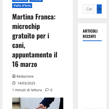
Valle d'Itria
Martina Franca:
microchip
ARTICOLI
gratuito per i
RECENTI
cani,
Il Comune
appuntamento il
di Martina
Franca
16 marzo
pubblica il
bando
Redazione
alloggi ERP
14/03/2025
2026:
1 minuti di lettura
0
domande
dal 26
agosto