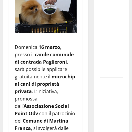
La gara
ciclistica
dei Giochi
attraversa
Martina
Franca:
Domenica
16 marzo
,
ecco le
presso il
canile comunale
strade
di contrada Paglieroni
,
interessate
sarà possibile applicare
e gli orari
gratuitamente il
microchip
Martina
ai cani di proprietà
Franca
privata
. L’iniziativa,
investe
promossa
sulle
dall’
Associazione Social
famiglie: in
Point Odv
con il patrocinio
arrivo tre
del
Comune di Martina
seminari
Franca
, si svolgerà dalle