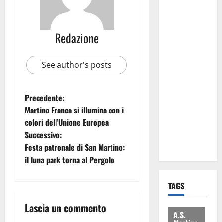
attacca
Regione e
Comune:
Redazione
“Nuovi
medici solo
See author's posts
a
novembre.
Faremo
Precedente:
accesso agli
Martina Franca si illumina con i
atti su Tari,
colori dell’Unione Europea
rifiuti e
Successivo:
bilancio”
Festa patronale di San Martino:
il luna park torna al Pergolo
TAGS
Lascia un commento
A.S.