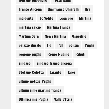
fontane pubbliche
Forza Italia
Franco Ancona
Gianfranco Chiarelli
Ilva
incidente
Lc Solito
Lega pro
Martina
martina calcio
Martina Franca
Martina Sera
News Martina
Ospedale
palazzo ducale
Pd
Pdl
polizia
Puglia
regione puglia
Renzo Rubino
Rifiuti
sindaco
sindaco franco ancona
Stefano Coletta
taranto
Tares
ultime notizie Puglia
ultimissime martina franca
Ultimissime Puglia
Valle d'Itria