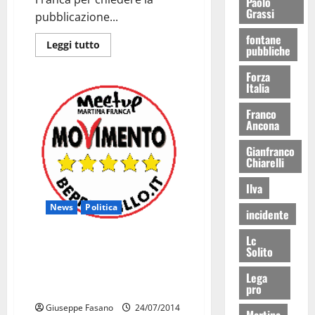
Paolo
Grassi
pubblicazione...
fontane
Leggi tutto
pubbliche
Forza
Italia
Franco
Ancona
Gianfranco
Chiarelli
Ilva
News
Politica
incidente
Lc
Meetup 5 Stelle: occorre
Solito
rivedere i prezzi degli affitti
degli immobili di proprietà
Lega
pro
comunale
Giuseppe Fasano
24/07/2014
Martina