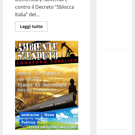
bando
contro il Decreto “Sblocca
alloggi ERP
Italia” del...
2026:
Leggi tutto
domande
dal 26
agosto
La gara
ciclistica
dei Giochi
attraversa
Martina
Franca:
ecco le
strade
interessate
ambiente
News
e gli orari
Politica