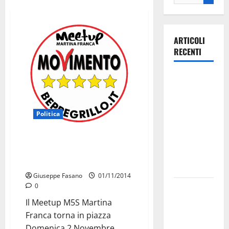
ARTICOLI
RECENTI
Ospedale di
Martina
Franca,
Politica
Forza Italia
annuncia la
Il Meetup 5 Stelle domani sullo
protesta:
stradone contro il Decreto
sit-in lunedì
“Sblocca Italia”
10 agosto
Giuseppe Fasano
01/11/2014
0
Il Comune
di Martina
Il Meetup M5S Martina
Franca
Franca torna in piazza
pubblica il
Domenica 2 Novembre