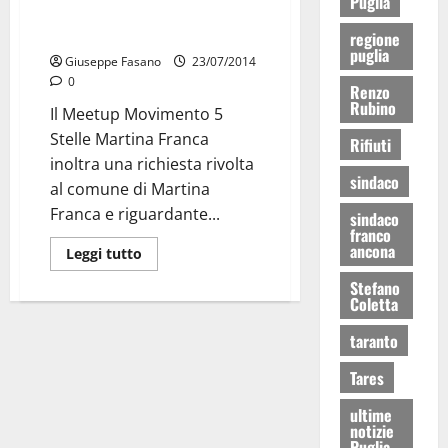
Puglia
Comune di Martina: vi sono
fondi per l’efficienza energetica
regione
puglia
Giuseppe Fasano
23/07/2014
0
Renzo
Rubino
Il Meetup Movimento 5
Stelle Martina Franca
Rifiuti
inoltra una richiesta rivolta
sindaco
al comune di Martina
Franca e riguardante...
sindaco
franco
ancona
Leggi tutto
Stefano
Coletta
taranto
Tares
ultime
notizie
Puglia