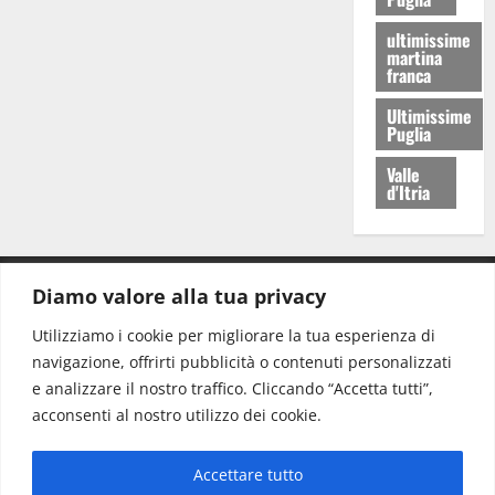
ultimissime
martina
franca
Ultimissime
Puglia
Valle
d'Itria
Diamo valore alla tua privacy
CONTATTI.
Utilizziamo i cookie per migliorare la tua esperienza di
navigazione, offrirti pubblicità o contenuti personalizzati
Redazione:
redazione@www.martinasera.it
e analizzare il nostro traffico. Cliccando “Accetta tutti”,
Direttore:
direttore@www.martinasera.it
acconsenti al nostro utilizzo dei cookie.
Info & Commerciale:
info@www.martinasera.it
Accettare tutto