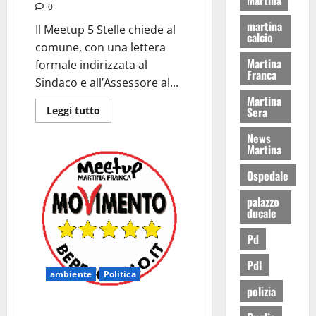
0
martina
Il Meetup 5 Stelle chiede al
calcio
comune, con una lettera
Martina
formale indirizzata al
Franca
Sindaco e all’Assessore al...
Martina
Sera
Leggi tutto
News
Martina
Ospedale
palazzo
ducale
Pd
Pdl
ambiente
Politica
polizia
Il Meetup 5 Stelle scrive al