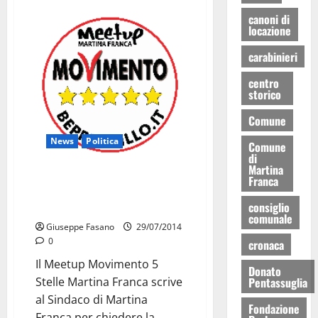
canoni di
locazione
carabinieri
centro
storico
Comune
News
Politica
Comune
di
Martina
Il Meetup 5 Stelle di Martina
Franca
Franca chiede la pubblicazione
consiglio
della graduatoria dei voucher
comunale
Giuseppe Fasano
29/07/2014
0
cronaca
Il Meetup Movimento 5
Donato
Stelle Martina Franca scrive
Pentassuglia
al Sindaco di Martina
Fondazione
Franca per chiedere la