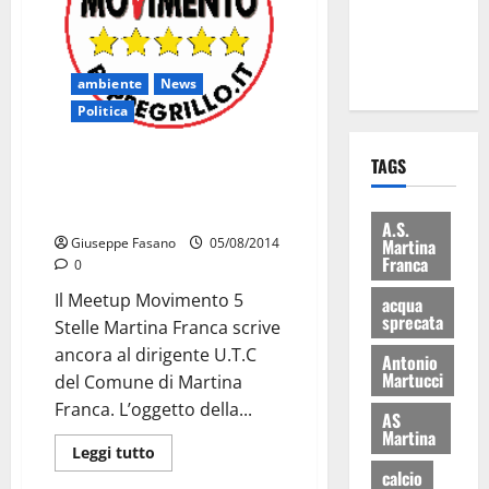
ai 15 nuovi
Fucilieri
dell’Aria
ambiente
News
Politica
TAGS
Il Meetup 5 Stelle Martina
Franca richiede accesso agli atti
per il depuratore in Zona Cupa
A.S.
Martina
Giuseppe Fasano
05/08/2014
Franca
0
Il Meetup Movimento 5
acqua
sprecata
Stelle Martina Franca scrive
ancora al dirigente U.T.C
Antonio
Martucci
del Comune di Martina
Franca. L’oggetto della...
AS
Martina
Leggi tutto
calcio