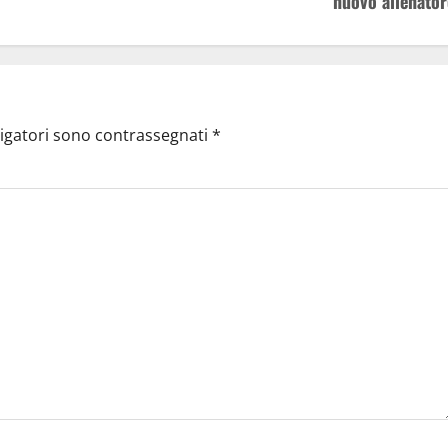
nuovo allenator
ligatori sono contrassegnati
*