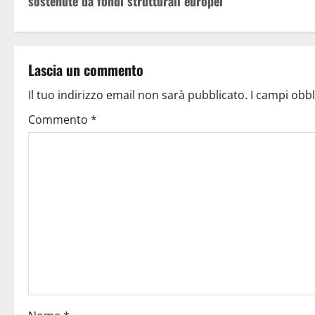
sostenute da fondi strutturali europei
Lascia un commento
Il tuo indirizzo email non sarà pubblicato.
I campi obb
Commento
*