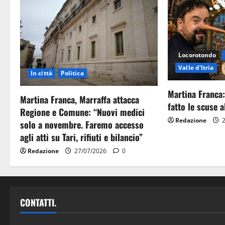
Locorotondo
Valle d'Itria
In città
Politica
Martina Franca:
Martina Franca, Marraffa attacca
fatto le scuse al
Regione e Comune: “Nuovi medici
Redazione
2
solo a novembre. Faremo accesso
agli atti su Tari, rifiuti e bilancio”
Redazione
27/07/2026
0
CONTATTI.