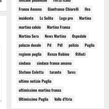
e
fontane pubbliche
Forza Italia
Franco Ancona
Gianfranco Chiarelli
Ilva
incidente
Lc Solito
Lega pro
Martina
martina calcio
Martina Franca
Martina Sera
News Martina
Ospedale
palazzo ducale
Pd
Pdl
polizia
Puglia
regione puglia
Renzo Rubino
Rifiuti
sindaco
sindaco franco ancona
Stefano Coletta
taranto
Tares
ultime notizie Puglia
ultimissime martina franca
Ultimissime Puglia
Valle d'Itria