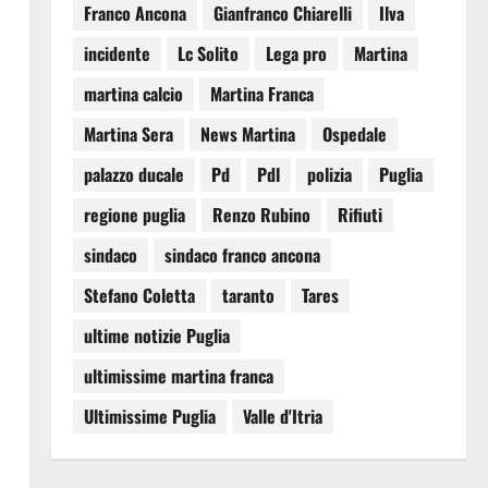
Franco Ancona
Gianfranco Chiarelli
Ilva
incidente
Lc Solito
Lega pro
Martina
martina calcio
Martina Franca
Martina Sera
News Martina
Ospedale
palazzo ducale
Pd
Pdl
polizia
Puglia
regione puglia
Renzo Rubino
Rifiuti
sindaco
sindaco franco ancona
Stefano Coletta
taranto
Tares
ultime notizie Puglia
ultimissime martina franca
Ultimissime Puglia
Valle d'Itria