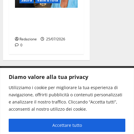
Satira
Valle d'Itria
Martina Franca: Il sindaco
non ha fatto le scuse alla
Lillo
Redazione
25/07/2026
0
Diamo valore alla tua privacy
CONTATTI.
Utilizziamo i cookie per migliorare la tua esperienza di
navigazione, offrirti pubblicità o contenuti personalizzati
Redazione:
redazione@www.martinasera.it
e analizzare il nostro traffico. Cliccando “Accetta tutti”,
Direttore:
direttore@www.martinasera.it
acconsenti al nostro utilizzo dei cookie.
Info & Commerciale:
info@www.martinasera.it
Accettare tutto
Home
News
Vivere la città
EVENTI
Salute