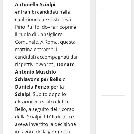
e gli orari
Antonella Scialpi
,
entrambi candidati nella
Martina
coalizione che sosteneva
Franca
Pino Pulito, dovrà ricoprire
investe
il ruolo di Consigliere
sulle
Comunale. A Roma, questa
famiglie: in
mattina entrambi i
arrivo tre
candidati accompagnati dai
seminari
rispettivi avvocati,
Donato
dedicati ad
Antonio Muschio
adolescenti,
Schiavone per Bello
e
genitori ed
Daniela Ponzo per la
empatia
Scialpi
. Subito dopo le
Aeronautica
elezioni era stato eletto
Militare, al
Bello, a seguito del ricorso
16° Stormo
della Scialpi il TAR di Lecce
di Martina
aveva invertito la decisione
Franca
in favore della geometra