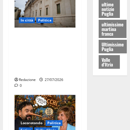
ultime
notizie
Puglia
In città
Politica
ultimissime
martina
franca
Martina Franca, Marraffa
attacca Regione e Comune:
Ultimissime
Puglia
“Nuovi medici solo a
novembre. Faremo accesso
Valle
agli atti su Tari, rifiuti e
d'Itria
bilancio”
Redazione
27/07/2026
0
Locorotondo
Politica