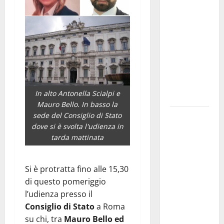
Franca
pubblica il
bando
alloggi ERP
2026:
domande
dal 26
In alto Antonella Scialpi e
agosto
Mauro Bello. In basso la
La gara
sede del Consiglio di Stato
dove si è svolta l'udienza in
ciclistica
tarda mattinata
dei Giochi
attraversa
Martina
Si è protratta fino alle 15,30
Franca:
di questo pomeriggio
ecco le
l’udienza presso il
strade
Consiglio di Stato
a Roma
interessate
su chi, tra
Mauro Bello ed