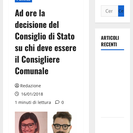
Ad ore la
decisione del
Consiglio di Stato
ARTICOLI
RECENTI
su chi deve essere
il Consigliere
Ospedale di
Martina
Comunale
Franca,
Forza Italia
Redazione
annuncia la
16/01/2018
protesta:
1 minuti di lettura
0
sit-in lunedì
10 agosto
Il Comune
di Martina