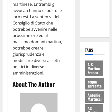
consegnati
martinese. Entrambi gli
i Baschi Blu
avvocati hanno esposto le
ai 15 nuovi
loro tesi. La sentenza del
Fucilieri
Consiglio di Stato che
dell’Aria
potrebbe avvenire nelle
prossime ore ed al
massimo domani mattina,
potrebbe creare
TAGS
giurisprudenza e
modificare diversi assetti
A.S.
politici in diverse
Martina
Franca
amministrazioni.
acqua
About The Author
sprecata
Antonio
Martucci
AS