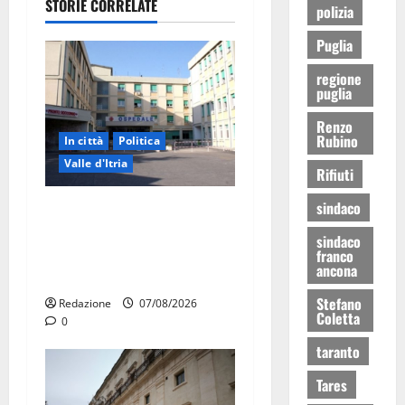
STORIE CORRELATE
polizia
Puglia
regione
puglia
Renzo
Rubino
In città
Politica
Valle d'Itria
Rifiuti
sindaco
Ospedale di Martina Franca,
Forza Italia annuncia la
sindaco
protesta: sit-in lunedì 10
franco
ancona
agosto
Stefano
Redazione
07/08/2026
Coletta
0
taranto
Tares