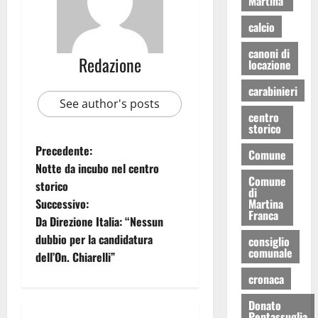
Martina
calcio
canoni di
Redazione
locazione
carabinieri
See author's posts
centro
storico
Precedente:
Comune
Notte da incubo nel centro
Comune
storico
di
Martina
Successivo:
Franca
Da Direzione Italia: “Nessun
dubbio per la candidatura
consiglio
comunale
dell’On. Chiarelli”
cronaca
Donato
Pentassuglia