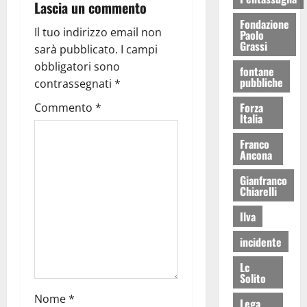
Lascia un commento
Fondazione
Il tuo indirizzo email non
Paolo
Grassi
sarà pubblicato.
I campi
obbligatori sono
fontane
pubbliche
contrassegnati
*
Forza
Commento
*
Italia
Franco
Ancona
Gianfranco
Chiarelli
Ilva
incidente
Lc
Solito
Nome
*
Lega