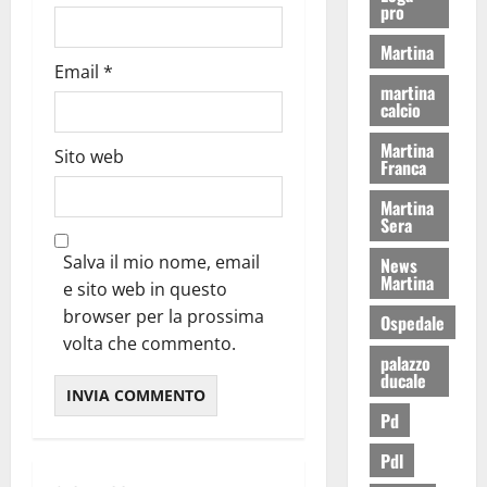
pro
Martina
Email
*
martina
calcio
Martina
Sito web
Franca
Martina
Sera
Salva il mio nome, email
News
Martina
e sito web in questo
browser per la prossima
Ospedale
volta che commento.
palazzo
ducale
Pd
Pdl