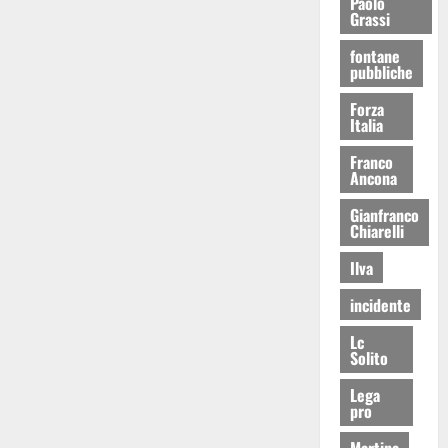
Paolo
Grassi
fontane
pubbliche
Forza
Italia
Franco
Ancona
Gianfranco
Chiarelli
Ilva
incidente
Lc
Solito
Lega
pro
Martina