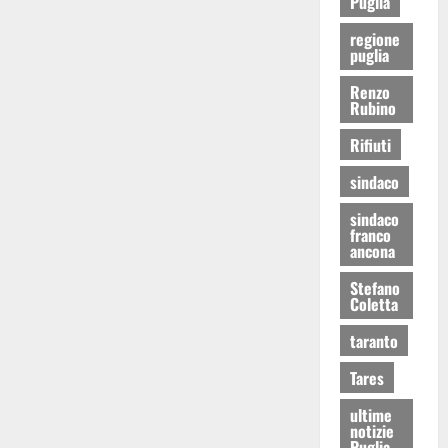
Puglia
regione
puglia
Renzo
Rubino
Rifiuti
sindaco
sindaco
franco
ancona
Stefano
Coletta
taranto
Tares
ultime
notizie
Puglia