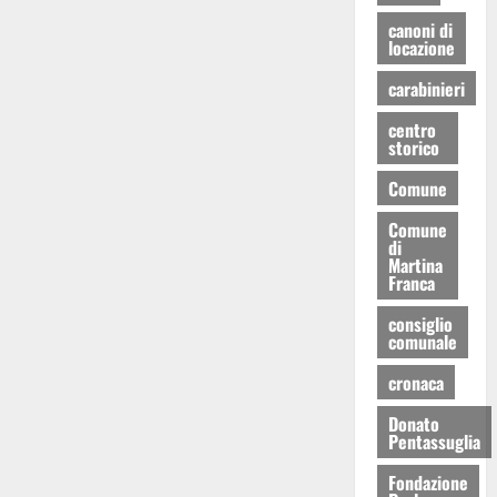
canoni di
locazione
carabinieri
centro
storico
Comune
Comune
di
Martina
Franca
consiglio
comunale
cronaca
Donato
Pentassuglia
Fondazione