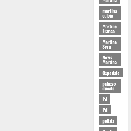
martina
calcio
Martina
Franca
Martina
Sera
News
Martina
Ospedale
palazzo
ducale
Pd
Pdl
polizia