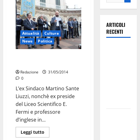
ARTICOLI
RECENTI
Attualità
Cultura
News
Politica
Ospedale di
Martina
L’ex Sindaco Liuzzi risponde a
Franca,
Carrisi sulla marcia
Forza Italia
Redazione
31/05/2014
annuncia la
0
protesta:
L’ex Sindaco Martino Sante
sit-in lunedì
Liuzzi, nonchè ex preside
10 agosto
del Liceo Scientifico E.
Fermi e professore
Il Comune
d’inglese in...
di Martina
Franca
Leggi tutto
pubblica il