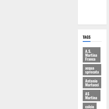
ai 15 nuovi
Fucilieri
dell’Aria
TAGS
A.S.
Martina
Franca
acqua
sprecata
Antonio
Martucci
AS
Martina
calcio