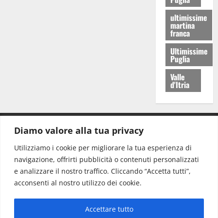
ultimissime
martina
franca
Ultimissime
Puglia
Valle
d'Itria
Diamo valore alla tua privacy
CONTATTI.
Utilizziamo i cookie per migliorare la tua esperienza di
navigazione, offrirti pubblicità o contenuti personalizzati
Redazione:
redazione@www.martinasera.it
e analizzare il nostro traffico. Cliccando “Accetta tutti”,
Direttore:
direttore@www.martinasera.it
acconsenti al nostro utilizzo dei cookie.
Info & Commerciale:
info@www.martinasera.it
Accettare tutto