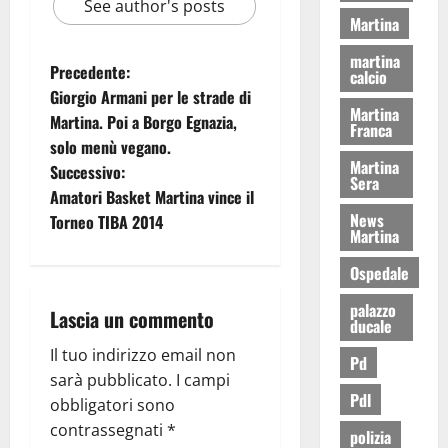
See author's posts
Martina
martina
Precedente:
calcio
Giorgio Armani per le strade di
Martina
Martina. Poi a Borgo Egnazia,
Franca
solo menù vegano.
Martina
Successivo:
Sera
Amatori Basket Martina vince il
News
Torneo TIBA 2014
Martina
Ospedale
palazzo
Lascia un commento
ducale
Il tuo indirizzo email non
Pd
sarà pubblicato.
I campi
Pdl
obbligatori sono
contrassegnati
*
polizia