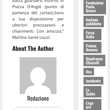
basta guardarsi intorno in
Fondazione
Paolo
Piazza D’Angiò (punto di
Grassi
partenza del corteo).Sono
a tua disposizione per
fontane
pubbliche
ulteriori precisazioni e
chiarimenti. Con amicizia.”
Forza
Italia
Martino Sante Liuzzi
Franco
About The Author
Ancona
Gianfranco
Chiarelli
Ilva
incidente
Lc
Solito
Redazione
Lega
pro