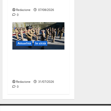
agosto
Redazione
07/08/2026
0
Attualità
In città
Aeronautica Militare, al 16°
Stormo di Martina Franca
consegnati i Baschi Blu ai
15 nuovi Fucilieri dell’Aria
Redazione
31/07/2026
0