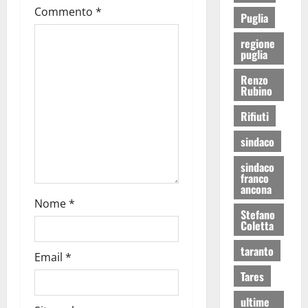
Commento
*
Puglia
regione
puglia
Renzo
Rubino
Rifiuti
sindaco
sindaco
franco
ancona
Nome
*
Stefano
Coletta
taranto
Email
*
Tares
ultime