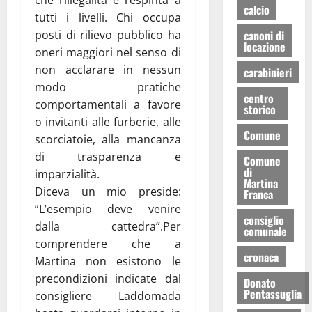
che l’illegalità è respinta a
calcio
tutti i livelli. Chi occupa
canoni di
posti di rilievo pubblico ha
locazione
oneri maggiori nel senso di
non acclarare in nessun
carabinieri
modo pratiche
centro
comportamentali a favore
storico
o invitanti alle furberie, alle
Comune
scorciatoie, alla mancanza
di trasparenza e
Comune
di
imparzialità.
Martina
Diceva un mio preside:
Franca
”L’esempio deve venire
consiglio
dalla cattedra”.Per
comunale
comprendere che a
cronaca
Martina non esistono le
precondizioni indicate dal
Donato
Pentassuglia
consigliere Laddomada