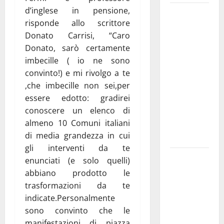
d’inglese in pensione,
Martina
risponde allo scrittore
Franca
Donato Carrisi, “Caro
investe
Donato, sarò certamente
sulle
imbecille ( io ne sono
famiglie: in
convinto!) e mi rivolgo a te
arrivo tre
,che imbecille non sei,per
seminari
essere edotto: gradirei
dedicati ad
conoscere un elenco di
adolescenti,
almeno 10 Comuni italiani
genitori ed
di media grandezza in cui
empatia
gli interventi da te
Aeronautica
enunciati (e solo quelli)
Militare, al
abbiano prodotto le
16° Stormo
trasformazioni da te
di Martina
indicate.Personalmente
Franca
sono convinto che le
consegnati
manifestazioni di piazza