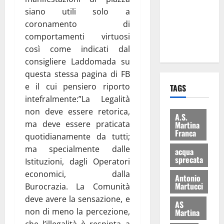
i Baschi Blu
siano utili solo a
ai 15 nuovi
coronamento di
Fucilieri
comportamenti virtuosi
dell’Aria
così come indicati dal
consigliere Laddomada su
questa stessa pagina di FB
e il cui pensiero riporto
TAGS
intefralmente:”La Legalità
non deve essere retorica,
A.S.
ma deve essere praticata
Martina
Franca
quotidianamente da tutti;
ma specialmente dalle
acqua
sprecata
Istituzioni, dagli Operatori
economici, dalla
Antonio
Martucci
Burocrazia. La Comunità
deve avere la sensazione, e
AS
non di meno la percezione,
Martina