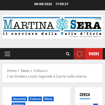
08/08/2026
17:09:37
VIVERE
Home
News
Cultura
L’ex Sindaco Liuzzi risponde a Carrisi sulla marcia
CERCA
Attualità
Cultura
News
Politica