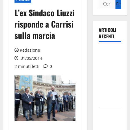
L’ex Sindaco Liuzzi
risponde a Carrisi
ARTICOLI
sulla marcia
RECENTI
Redazione
Ospedale di
Martina
31/05/2014
Franca,
2 minuti letti
0
Forza Italia
annuncia la
protesta:
sit-in lunedì
10 agosto
Il Comune
di Martina
Franca