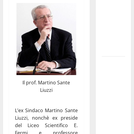
pubblica il
bando
alloggi ERP
2026:
domande
dal 26
agosto
La gara
ciclistica
dei Giochi
Il prof. Martino Sante
attraversa
Liuzzi
Martina
Franca:
ecco le
L’ex Sindaco
Martino Sante
strade
Liuzzi
, nonchè ex preside
interessate
del Liceo Scientifico E.
e gli orari
Fermi e professore