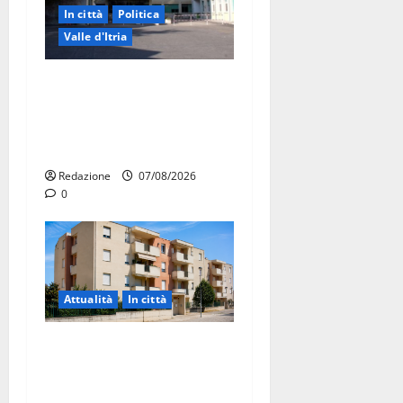
In città
Politica
Valle d'Itria
Ospedale di Martina Franca,
Forza Italia annuncia la
protesta: sit-in lunedì 10
agosto
Redazione
07/08/2026
0
Attualità
In città
Il Comune di Martina Franca
pubblica il bando alloggi
ERP 2026: domande dal 26