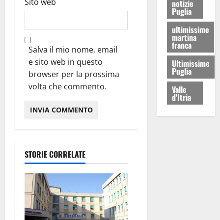
Sito web
notizie
Puglia
ultimissime
martina
franca
Salva il mio nome, email
e sito web in questo
Ultimissime
Puglia
browser per la prossima
volta che commento.
Valle
d'Itria
STORIE CORRELATE