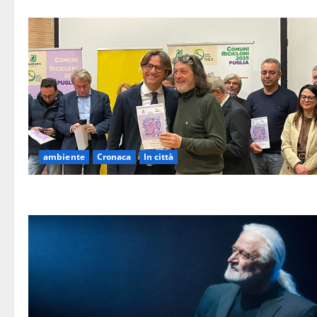
ambiente
Cronaca
In città