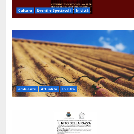
Cultura
Eventi e Spettacoli
In città
ambiente
Attualità
In città