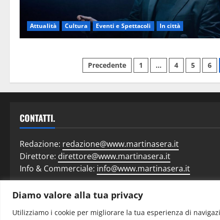
Attualità
Cultura
Eventi e Spettacoli
In città
Precedente
1
…
4
5
6
CONTATTI.
Redazione:
redazione@www.martinasera.it
Direttore:
direttore@www.martinasera.it
Info & Commerciale:
info@www.martinasera.it
Diamo valore alla tua privacy
Home
N
Utilizziamo i cookie per migliorare la tua esperienza di navigazi