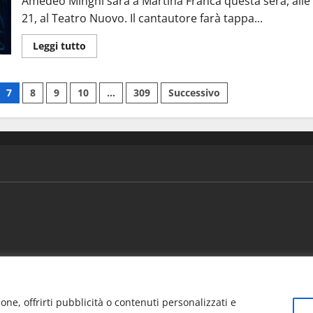
Amedeo Minghi sarà a Martina Franca questa sera, alle
21, al Teatro Nuovo. Il cantautore farà tappa...
Leggi tutto
7
8
9
10
…
309
Successivo
ews
Vivere la città
EVENTI
Salute
Il Blog del Direttore
one, offrirti pubblicità o contenuti personalizzati e