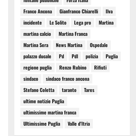
fontane pubbliche
Forza Italia
Franco Ancona
Gianfranco Chiarelli
Ilva
incidente
Lc Solito
Lega pro
Martina
martina calcio
Martina Franca
Martina Sera
News Martina
Ospedale
palazzo ducale
Pd
Pdl
polizia
Puglia
regione puglia
Renzo Rubino
Rifiuti
sindaco
sindaco franco ancona
Stefano Coletta
taranto
Tares
ultime notizie Puglia
ultimissime martina franca
Ultimissime Puglia
Valle d'Itria