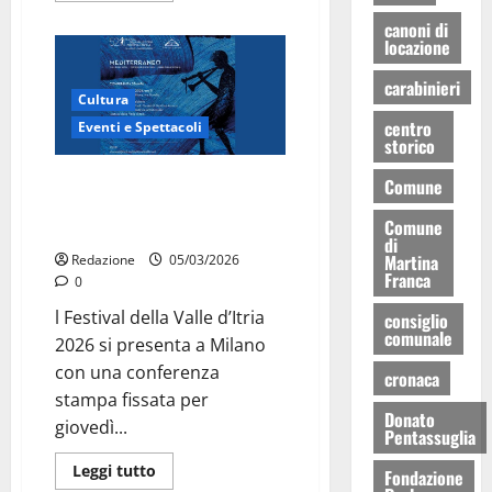
canoni di
locazione
carabinieri
Cultura
centro
Eventi e Spettacoli
storico
Festival della Valle d’Itria 2026:
Comune
presentazione ufficiale a Milano
Comune
il 26 marzo
di
Martina
Redazione
05/03/2026
Franca
0
l Festival della Valle d’Itria
consiglio
comunale
2026 si presenta a Milano
con una conferenza
cronaca
stampa fissata per
Donato
giovedì...
Pentassuglia
Leggi tutto
Fondazione