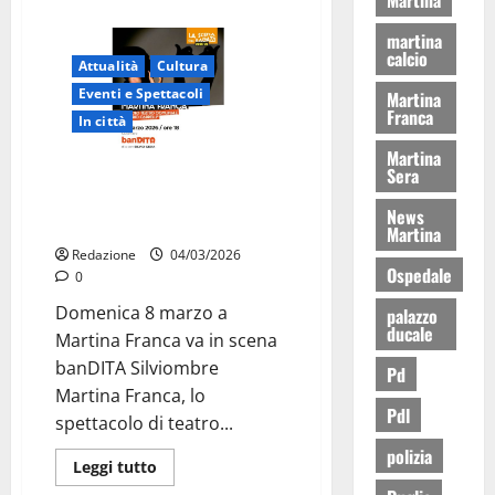
martina
calcio
Attualità
Cultura
Eventi e Spettacoli
Martina
Franca
In città
Martina
Sera
Martina Franca, “banDITA” di
Silviombre: teatro d’ombre per
News
bambini l’8 marzo
Martina
Redazione
04/03/2026
Ospedale
0
Domenica 8 marzo a
palazzo
ducale
Martina Franca va in scena
banDITA Silviombre
Pd
Martina Franca, lo
Pdl
spettacolo di teatro...
polizia
Leggi tutto