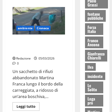
Paolo
Grassi
fontane
pubbliche
Forza
ambiente
Cronaca
Italia
Franco
Sacchetto di rifiuti abbandonato
Ancona
Martina Franca: fototrappola
riprende il gesto
Gianfranco
Chiarelli
Redazione
05/03/2026
0
Ilva
Un sacchetto di rifiuti
incidente
abbandonato Martina
Franca lungo il bordo della
Lc
Solito
carreggiata, a ridosso di
un’area boschiva,...
Lega
pro
Leggi tutto
Martina