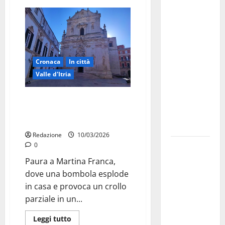
Martina
Franca
investe
sulle
famiglie: in
Cronaca
In città
arrivo tre
Valle d'Itria
seminari
dedicati ad
Bombola esplode in casa a
adolescenti,
Martina Franca: un ferito e
genitori ed
crollo parziale
empatia
Redazione
10/03/2026
Aeronautica
0
Militare, al
Paura a Martina Franca,
16° Stormo
dove una bombola esplode
di Martina
in casa e provoca un crollo
Franca
parziale in un...
consegnati
Leggi tutto
i Baschi Blu