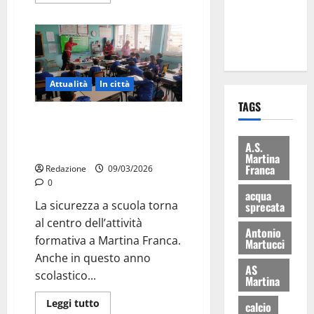
ai 15 nuovi
Fucilieri
dell’Aria
Attualità
In città
TAGS
Sicurezza a scuola, a Martina
Franca incontri su terremoti,
A.S.
alluvioni e incendi
Martina
Franca
Redazione
09/03/2026
0
acqua
La sicurezza a scuola torna
sprecata
al centro dell’attività
Antonio
formativa a Martina Franca.
Martucci
Anche in questo anno
AS
scolastico...
Martina
Leggi tutto
calcio