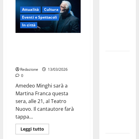
bando
Attualità
Cultura
alloggi ERP
Eventi e Spettacoli
2026:
In città
domande
dal 26
Omaggio della città:
agosto
l’Amministrazione Comunale di
Martina Franca premia Amedeo
La gara
Minghi
ciclistica
Redazione
13/03/2026
dei Giochi
0
attraversa
Amedeo Minghi sarà a
Martina
Martina Franca questa
Franca:
sera, alle 21, al Teatro
ecco le
Nuovo. Il cantautore farà
strade
tappa...
interessate
e gli orari
Leggi tutto