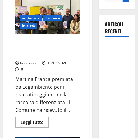
ambiente
Cronaca
ARTICOLI
In città
RECENTI
Martina Franca premiata da
Ospedale di
Legambiente: raccolta
Martina
differenziata al 76,83%
Franca,
Redazione
13/03/2026
Forza Italia
0
annuncia la
Martina Franca premiata
protesta:
da Legambiente per i
sit-in lunedì
risultati raggiunti nella
10 agosto
raccolta differenziata. Il
Comune ha ricevuto il...
Il Comune
di Martina
Leggi tutto
Franca
pubblica il