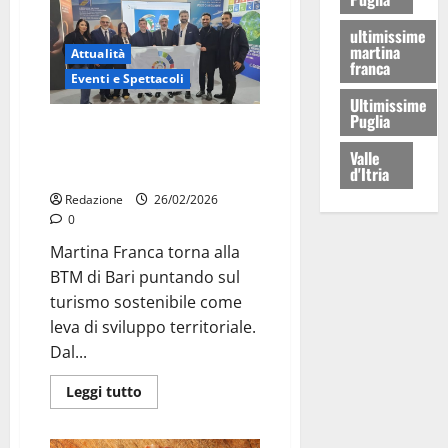
ultimissime
martina
Attualità
franca
Eventi e Spettacoli
Ultimissime
Puglia
Martina Franca alla BTM:
turismo sostenibile al centro
Valle
d'Itria
della strategia 2026
Redazione
26/02/2026
0
Martina Franca torna alla
BTM di Bari puntando sul
turismo sostenibile come
leva di sviluppo territoriale.
Dal...
Leggi tutto