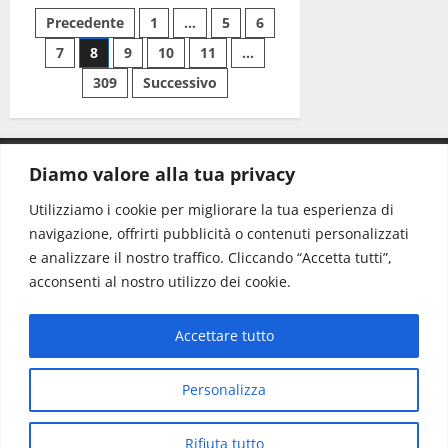
Precedente
1
…
5
6
7
8
9
10
11
…
309
Successivo
Diamo valore alla tua privacy
CONTATTI.
Utilizziamo i cookie per migliorare la tua esperienza di
navigazione, offrirti pubblicità o contenuti personalizzati
Redazione:
redazione@www.martinasera.it
e analizzare il nostro traffico. Cliccando “Accetta tutti”,
Direttore:
direttore@www.martinasera.it
acconsenti al nostro utilizzo dei cookie.
Info & Commerciale:
info@www.martinasera.it
Accettare tutto
Home
News
Vivere la città
EVENTI
Salute
Il Blog del Direttore
Contatti
Personalizza
Copyright © All rights reserved.
|
MoreNews
di AF
Rifiuta tutto