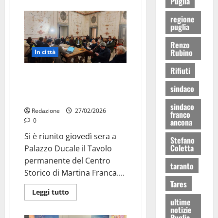
Puglia
regione
puglia
Renzo
Rubino
In città
Rifiuti
Tavolo permanente del Centro
Storico, confronto sulla movida
sindaco
a Martina Franca
sindaco
Redazione
27/02/2026
franco
ancona
0
Si è riunito giovedì sera a
Stefano
Coletta
Palazzo Ducale il Tavolo
permanente del Centro
taranto
Storico di Martina Franca....
Tares
Leggi tutto
ultime
notizie
Puglia