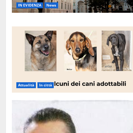
IN EVIDENZA
News
Attualità
In città