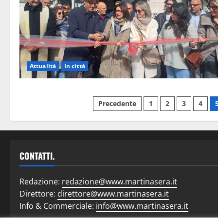
Attualità
In città
Precedente
1
2
3
4
CONTATTI.
Redazione:
redazione@www.martinasera.it
Direttore:
direttore@www.martinasera.it
Info & Commerciale:
info@www.martinasera.it