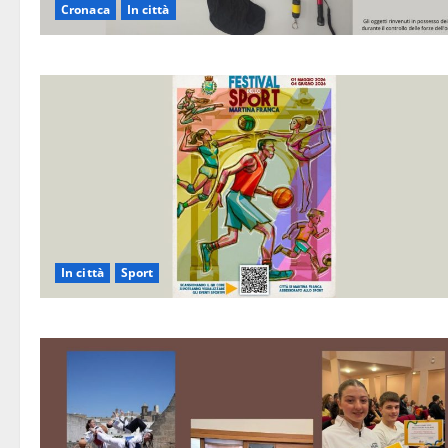
Cronaca
In città
In città
Sport