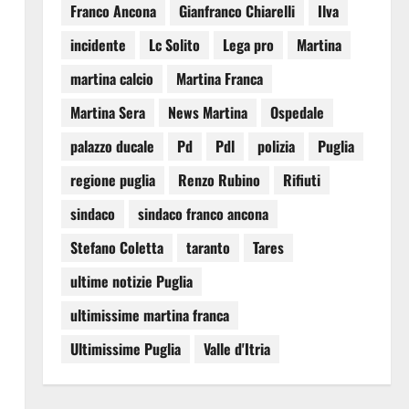
Franco Ancona
Gianfranco Chiarelli
Ilva
incidente
Lc Solito
Lega pro
Martina
martina calcio
Martina Franca
Martina Sera
News Martina
Ospedale
palazzo ducale
Pd
Pdl
polizia
Puglia
regione puglia
Renzo Rubino
Rifiuti
sindaco
sindaco franco ancona
Stefano Coletta
taranto
Tares
ultime notizie Puglia
ultimissime martina franca
Ultimissime Puglia
Valle d'Itria