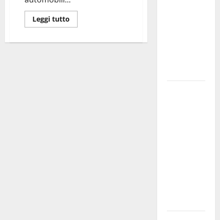
bando
Leggi tutto
alloggi ERP
2026:
domande
dal 26
agosto
La gara
ciclistica
dei Giochi
attraversa
Martina
Franca:
ecco le
strade
interessate
e gli orari