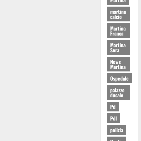
martina
calcio
Martina
Franca
Martina
Sera
News
Martina
Ospedale
palazzo
ducale
Pd
Pdl
polizia