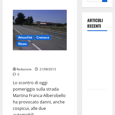
ARTICOLI
RECENTI
Attualità
Cronaca
Ospedale di
News
Martina
Franca,
Incidente sulla Martina-
Forza Italia
Alberobello: due feriti
annuncia la
Redazione
21/08/2013
protesta:
0
sit-in lunedì
Lo scontro di oggi
10 agosto
pomeriggio sulla strada
Il Comune
Martina Franca-Alberobello
di Martina
ha provocato danni, anche
Franca
cospicui, alle due
pubblica il
automobili...