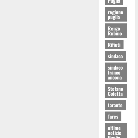
Puglia
regione
puglia
Renzo
Rubino
Rifiuti
sindaco
sindaco
franco
ancona
Stefano
Coletta
taranto
Tares
ultime
notizie
Puglia