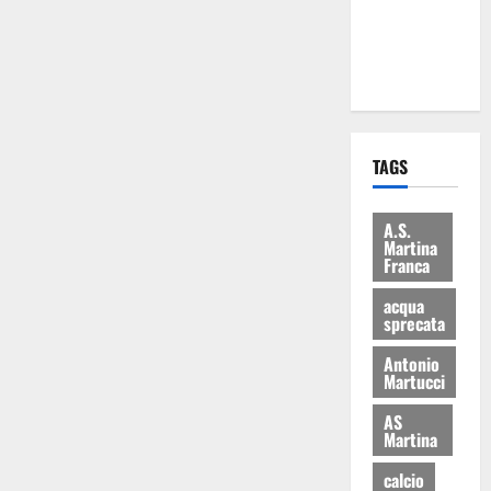
ai 15 nuovi
Fucilieri
dell’Aria
TAGS
A.S.
Martina
Franca
acqua
sprecata
Antonio
Martucci
AS
Martina
calcio