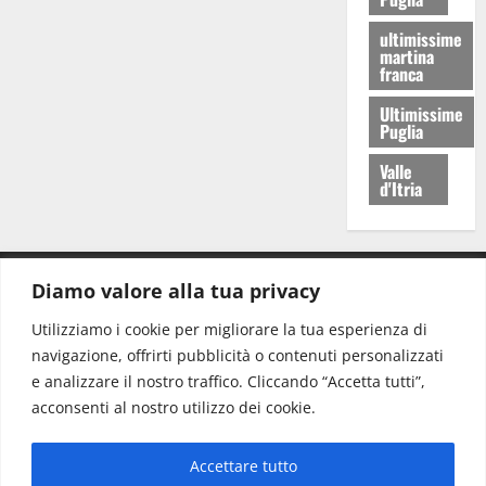
ultimissime
martina
franca
Ultimissime
Puglia
Valle
d'Itria
Diamo valore alla tua privacy
CONTATTI.
Utilizziamo i cookie per migliorare la tua esperienza di
navigazione, offrirti pubblicità o contenuti personalizzati
Redazione:
redazione@www.martinasera.it
e analizzare il nostro traffico. Cliccando “Accetta tutti”,
Direttore:
direttore@www.martinasera.it
acconsenti al nostro utilizzo dei cookie.
Info & Commerciale:
info@www.martinasera.it
Accettare tutto