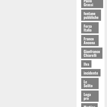
Paolo
Grassi
fontane
pubbliche
Forza
Italia
Franco
Ancona
Gianfranco
Chiarelli
Ilva
incidente
Lc
Solito
Lega
pro
Martina