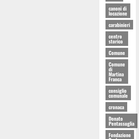
canoni di
locazione
carabinieri
centro
storico
Comune
Comune
di
Martina
Franca
consiglio
comunale
cronaca
Donato
Pentassuglia
Fondazione