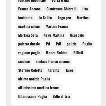
fontane pubbliche
Forza Italia
Franco Ancona
Gianfranco Chiarelli
Ilva
incidente
Lc Solito
Lega pro
Martina
martina calcio
Martina Franca
Martina Sera
News Martina
Ospedale
palazzo ducale
Pd
Pdl
polizia
Puglia
regione puglia
Renzo Rubino
Rifiuti
sindaco
sindaco franco ancona
Stefano Coletta
taranto
Tares
ultime notizie Puglia
ultimissime martina franca
Ultimissime Puglia
Valle d'Itria