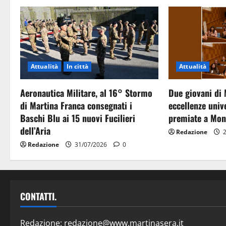
Attualità
In città
Attualità
Aeronautica Militare, al 16° Stormo
Due giovani di 
di Martina Franca consegnati i
eccellenze unive
Baschi Blu ai 15 nuovi Fucilieri
premiate a Mon
dell’Aria
Redazione
2
Redazione
31/07/2026
0
CONTATTI.
Redazione:
redazione@www.martinasera.it