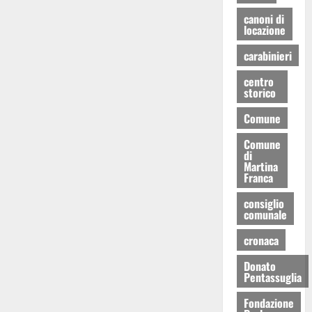
canoni di
locazione
carabinieri
centro
storico
Comune
Comune
di
Martina
Franca
consiglio
comunale
cronaca
Donato
Pentassuglia
Fondazione