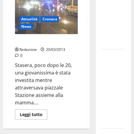
bando
alloggi ERP
Attualità
Cronaca
2026:
News
domande
dal 26
Investita in piazza Stazione
agosto
Redazione
20/03/2013
La gara
0
ciclistica
Stasera, poco dopo le 20,
dei Giochi
una giovanissima è stata
attraversa
investita mentre
Martina
attraversava piazzale
Franca:
Stazione assieme alla
ecco le
mamma....
strade
interessate
Leggi tutto
e gli orari