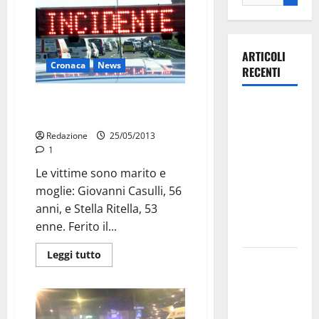
ARTICOLI
Cronaca
News
RECENTI
Famiglia di Noci distrutta in
Ospedale di
incidente
Martina
Redazione
25/05/2013
Franca,
1
Forza Italia
Le vittime sono marito e
annuncia la
moglie: Giovanni Casulli, 56
protesta:
anni, e Stella Ritella, 53
sit-in lunedì
enne. Ferito il...
10 agosto
Leggi tutto
Il Comune
di Martina
Franca
pubblica il