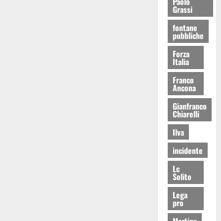
Paolo
Grassi
fontane
pubbliche
Forza
Italia
Franco
Ancona
Gianfranco
Chiarelli
Ilva
incidente
Lc
Solito
Lega
pro
Martina