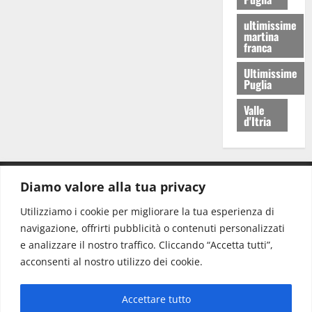
ultimissime
martina
franca
Ultimissime
Puglia
Valle
d'Itria
Diamo valore alla tua privacy
CONTATTI.
Utilizziamo i cookie per migliorare la tua esperienza di
navigazione, offrirti pubblicità o contenuti personalizzati
Redazione:
redazione@www.martinasera.it
e analizzare il nostro traffico. Cliccando “Accetta tutti”,
Direttore:
direttore@www.martinasera.it
acconsenti al nostro utilizzo dei cookie.
Info & Commerciale:
info@www.martinasera.it
Accettare tutto