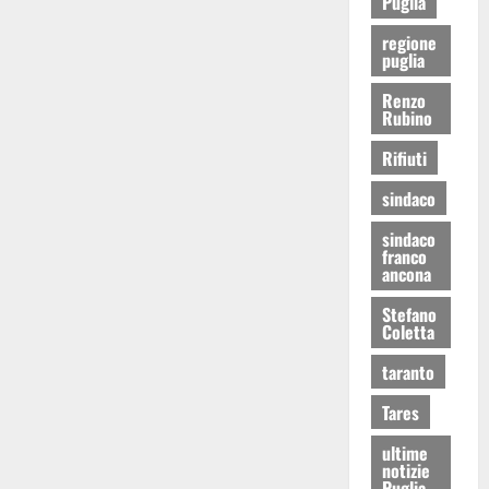
Puglia
regione
puglia
Renzo
Rubino
Rifiuti
sindaco
sindaco
franco
ancona
Stefano
Coletta
taranto
Tares
ultime
notizie
Puglia