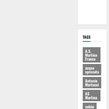
ai 15 nuovi
Fucilieri
dell’Aria
TAGS
A.S.
Martina
Franca
acqua
sprecata
Antonio
Martucci
AS
Martina
calcio