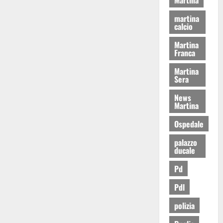
martina
calcio
Martina
Franca
Martina
Sera
News
Martina
Ospedale
palazzo
ducale
Pd
Pdl
polizia