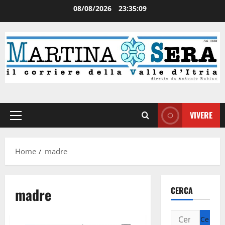
08/08/2026
23:35:09
VIVERE
Home
madre
madre
CERCA