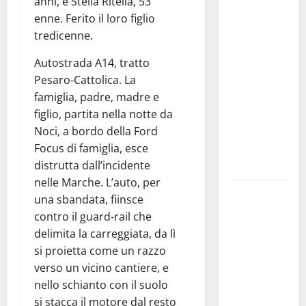
anni, e Stella Ritella, 53
Franca
enne. Ferito il loro figlio
investe
tredicenne.
sulle
Autostrada A14, tratto
famiglie: in
Pesaro-Cattolica. La
arrivo tre
famiglia, padre, madre e
seminari
figlio, partita nella notte da
dedicati ad
Noci, a bordo della Ford
adolescenti,
Focus di famiglia, esce
genitori ed
distrutta dall’incidente
empatia
nelle Marche. L’auto, per
Aeronautica
una sbandata, fiinsce
Militare, al
contro il guard-rail che
16° Stormo
delimita la carreggiata, da lì
di Martina
si proietta come un razzo
Franca
verso un vicino cantiere, e
consegnati
nello schianto con il suolo
i Baschi Blu
si stacca il motore dal resto