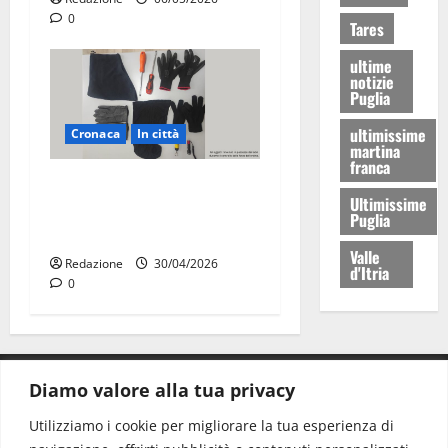
0
Tares
ultime
notizie
Puglia
ultimissime
Cronaca
In città
martina
franca
Martina Franca, sorpresi in
Ultimissime
casa con la refurtiva:
Puglia
quattro arresti
Valle
Redazione
30/04/2026
d'Itria
0
Diamo valore alla tua privacy
CONTATTI.
Utilizziamo i cookie per migliorare la tua esperienza di