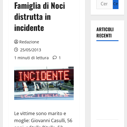
Famiglia di Noci
distrutta in
incidente
ARTICOLI
RECENTI
Redazione
La gara
25/05/2013
ciclistica
1 minuti di lettura
1
dei Giochi
attraversa
Martina
Franca:
ecco le
strade
interessate
Le vittime sono marito e
e gli orari
moglie: Giovanni Casulli, 56
Martina