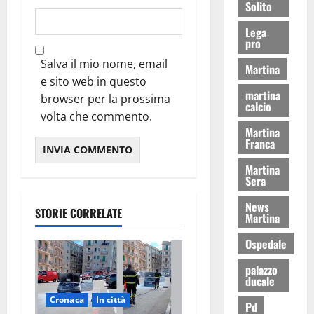
Solito
Lega
pro
Salva il mio nome, email
Martina
e sito web in questo
martina
browser per la prossima
calcio
volta che commento.
Martina
Franca
Martina
Sera
News
STORIE CORRELATE
Martina
Ospedale
palazzo
ducale
Cronaca
In città
Pd