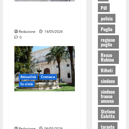
Pdl
Auto in fiamme,
intervengono i Vigili del
polizia
Fuoco
Puglia
Redazione
14/05/2026
0
regione
puglia
Renzo
Rubino
Rifiuti
Attualità
Cronaca
sindaco
In città
sindaco
franco
Martina Franca, presunte
ancona
tangenti sul verde pubblico:
Stefano
la Procura chiede il carcere
Coletta
per un funzionario
taranto
Redazione
06/05/2026