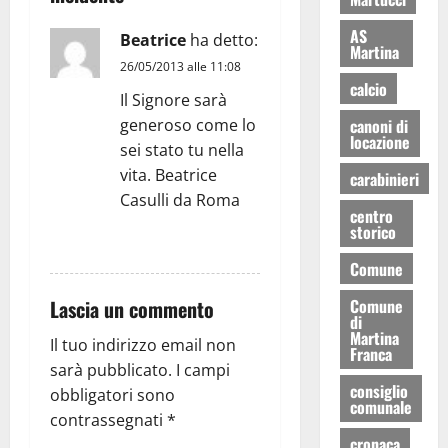
AS
Beatrice
ha detto:
Martina
26/05/2013 alle 11:08
calcio
Il Signore sarà
generoso come lo
canoni di
locazione
sei stato tu nella
vita. Beatrice
carabinieri
Casulli da Roma
centro
storico
RISPONDI
Comune
Lascia un commento
Comune
di
Martina
Il tuo indirizzo email non
Franca
sarà pubblicato.
I campi
consiglio
obbligatori sono
comunale
contrassegnati
*
cronaca