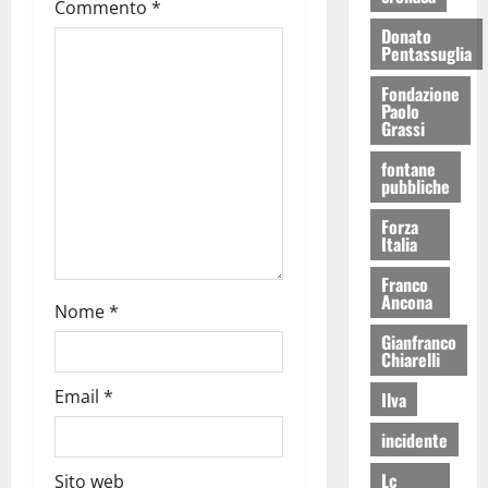
Commento
*
Donato
Pentassuglia
Fondazione
Paolo
Grassi
fontane
pubbliche
Forza
Italia
Franco
Ancona
Nome
*
Gianfranco
Chiarelli
Email
*
Ilva
incidente
Lc
Sito web