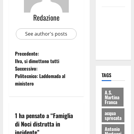
bilancio”
Martina
Redazione
Franca: Il
sindaco non
See author's posts
ha fatto le
scuse alla
Lillo
Precedente:
Ilva, si dimettono tutti
Successivo:
TAGS
Politecnico: Laddomada al
ministero
A.S.
Martina
Franca
acqua
1 ha pensato a “
Famiglia
sprecata
di Noci distrutta in
Antonio
incidente
”
Martucci