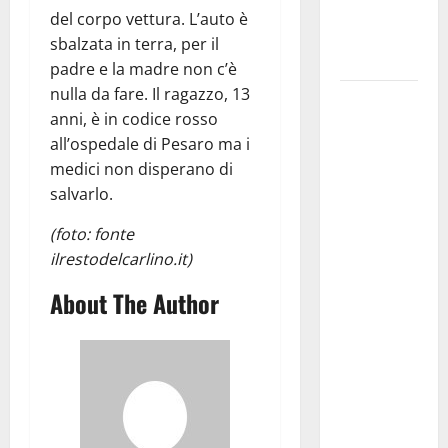
ai 15 nuovi
del corpo vettura. L’auto è
Fucilieri
sbalzata in terra, per il
dell’Aria
padre e la madre non c’è
nulla da fare. Il ragazzo, 13
Martina
anni, è in codice rosso
Franca,
all’ospedale di Pesaro ma i
Marraffa
medici non disperano di
attacca
salvarlo.
Regione e
Comune:
(foto: fonte
“Nuovi
ilrestodelcarlino.it)
medici solo
About The Author
a
novembre.
Faremo
accesso agli
atti su Tari,
rifiuti e