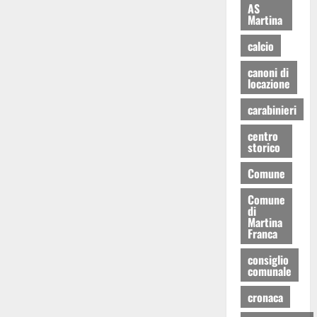
AS
Martina
calcio
canoni di
locazione
carabinieri
centro
storico
Comune
Comune
di
Martina
Franca
consiglio
comunale
cronaca