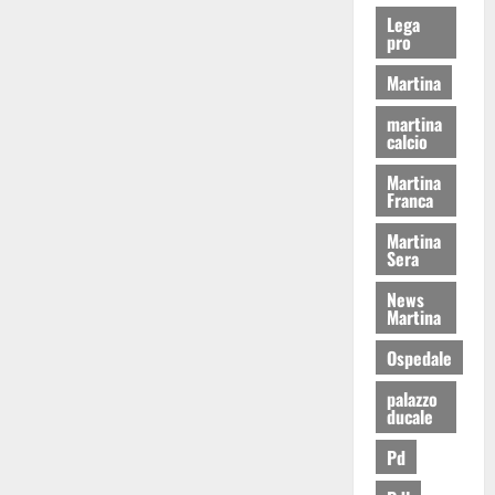
Lega
pro
Martina
martina
calcio
Martina
Franca
Martina
Sera
News
Martina
Ospedale
palazzo
ducale
Pd