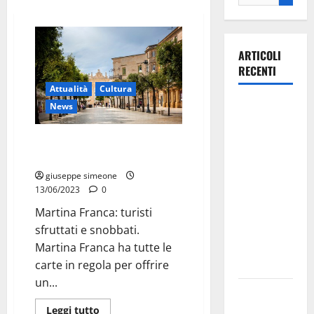
ARTICOLI
RECENTI
Attualità
Cultura
La gara
News
ciclistica
dei Giochi
Martina Franca: turisti sfruttati
e snobbati.
attraversa
Martina
giuseppe simeone
13/06/2023
0
Franca:
ecco le
Martina Franca: turisti
strade
sfruttati e snobbati.
interessate
Martina Franca ha tutte le
e gli orari
carte in regola per offrire
un...
Martina
Franca
Leggi tutto