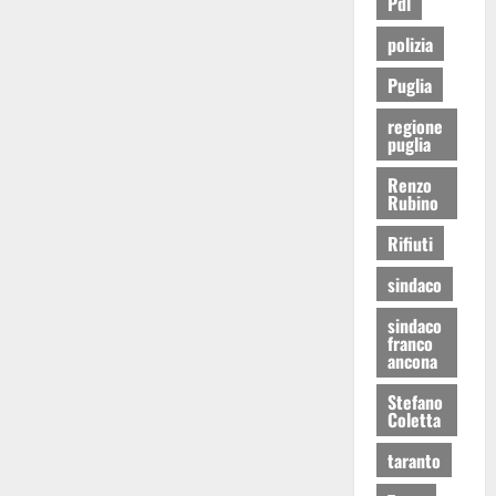
Pdl
polizia
Puglia
regione
puglia
Renzo
Rubino
Rifiuti
sindaco
sindaco
franco
ancona
Stefano
Coletta
taranto