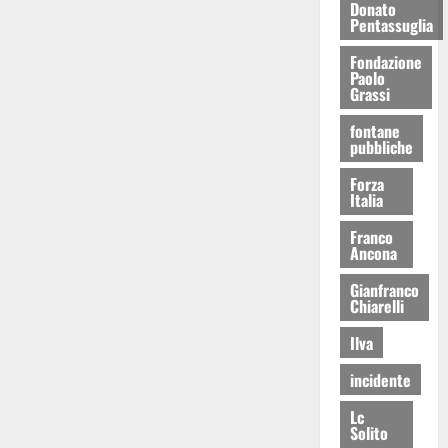
Donato
Pentassuglia
Fondazione
Paolo
Grassi
fontane
pubbliche
Forza
Italia
Franco
Ancona
Gianfranco
Chiarelli
Ilva
incidente
Lc
Solito