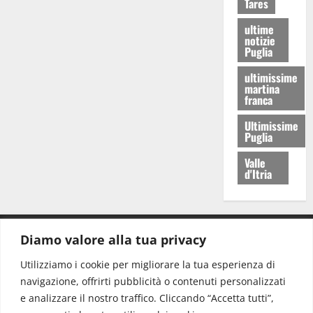
Tares
ultime
notizie
Puglia
ultimissime
martina
franca
Ultimissime
Puglia
Valle
d'Itria
Diamo valore alla tua privacy
CONTATTI.
Utilizziamo i cookie per migliorare la tua esperienza di
navigazione, offrirti pubblicità o contenuti personalizzati
Redazione:
redazione@www.martinasera.it
e analizzare il nostro traffico. Cliccando “Accetta tutti”,
Direttore:
direttore@www.martinasera.it