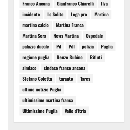
Franco Ancona
Gianfranco Chiarelli
Ilva
incidente
Lc Solito
Lega pro
Martina
martina calcio
Martina Franca
Martina Sera
News Martina
Ospedale
palazzo ducale
Pd
Pdl
polizia
Puglia
regione puglia
Renzo Rubino
Rifiuti
sindaco
sindaco franco ancona
Stefano Coletta
taranto
Tares
ultime notizie Puglia
ultimissime martina franca
Ultimissime Puglia
Valle d'Itria