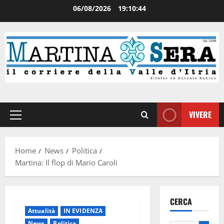
06/08/2026
19:10:45
VIVERE
Home
News
Politica
Martina: Il flop di Mario Caroli
CERCA
Attualità
IN EVIDENZA
News
Politica