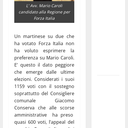
Franca
L' Avv. Mario Caroli
investe
candidato alla Regione per
Forza Italia
sulle
famiglie: in
arrivo tre
Un martinese su due che
seminari
ha votato Forza Italia non
dedicati ad
ha voluto esprimere la
adolescenti,
preferenza su Mario Caroli.
genitori ed
E’ questo il dato peggiore
empatia
che emerge dalle ultime
elezioni. Considerati i suoi
Aeronautica
1159 voti con il sostegno
Militare, al
soprattutto del Consigliere
16° Stormo
comunale Giacomo
di Martina
Conserva che alle scorse
Franca
amministrative ha preso
consegnati
quasi 600 voti, l’appeal del
i Baschi Blu