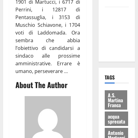
bilancio”
1901 di Martucci, i 6717 di
Perrini, i 12817 di
Martina
Pentassuglia, i 3153 di
Franca: Il
Muschio Schiavone, i 1704
sindaco non
voti di Laddomada. Ora
ha fatto le
sembra che abbia
scuse alla
l’obiettivo di candidarsi a
Lillo
sindaco alle prossime
amministrative. Errare è
umano, perseverare …
TAGS
About The Author
A.S.
Martina
Franca
acqua
sprecata
Antonio
Martucci