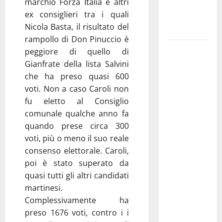
marchio Forza Italia e altri
ai 15 nuovi
ex consiglieri tra i quali
Fucilieri
Nicola Basta, il risultato del
dell’Aria
rampollo di Don Pinuccio è
Martina
peggiore di quello di
Franca,
Gianfrate della lista Salvini
Marraffa
che ha preso quasi 600
attacca
voti. Non a caso Caroli non
Regione e
fu eletto al Consiglio
Comune:
comunale qualche anno fa
“Nuovi
quando prese circa 300
medici solo
voti, più o meno il suo reale
a
consenso elettorale. Caroli,
novembre.
poi è stato superato da
Faremo
quasi tutti gli altri candidati
accesso agli
martinesi.
atti su Tari,
Complessivamente ha
rifiuti e
preso 1676 voti, contro i i