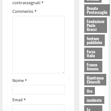
contrassegnati
*
Donato
Commento
*
Pentassuglia
Fondazione
Paolo
Grassi
fontane
pubbliche
Forza
Italia
Franco
Ancona
Gianfranco
Nome
*
Chiarelli
Ilva
incidente
Email
*
Lc