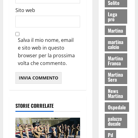
Solito
Sito web
Lega
pro
Martina
Salva il mio nome, email
martina
calcio
e sito web in questo
browser per la prossima
Martina
Franca
volta che commento.
Martina
Sera
News
Martina
STORIE CORRELATE
Ospedale
palazzo
ducale
Pd