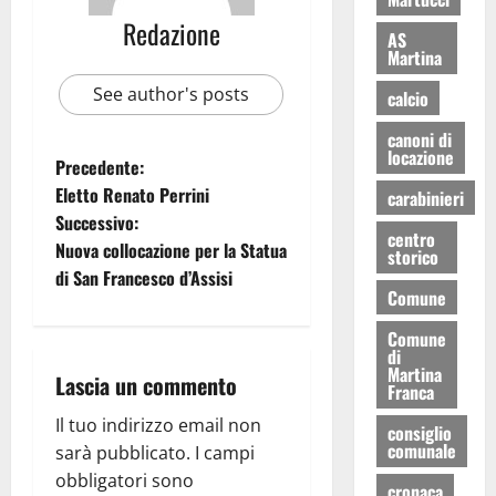
Redazione
AS
Martina
See author's posts
calcio
canoni di
locazione
Precedente:
Eletto Renato Perrini
carabinieri
Successivo:
centro
Nuova collocazione per la Statua
storico
di San Francesco d’Assisi
Comune
Comune
di
Martina
Lascia un commento
Franca
Il tuo indirizzo email non
consiglio
comunale
sarà pubblicato.
I campi
obbligatori sono
cronaca