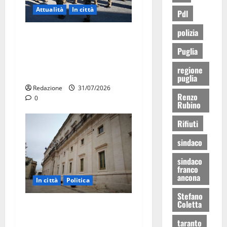
Attualità
In città
Pdl
polizia
Aeronautica Militare, al 16°
Stormo di Martina Franca
Puglia
consegnati i Baschi Blu ai
regione
15 nuovi Fucilieri dell’Aria
puglia
Redazione
31/07/2026
Renzo
0
Rubino
Rifiuti
sindaco
sindaco
franco
ancona
In città
Politica
Stefano
Coletta
Martina Franca, Marraffa
attacca Regione e Comune:
taranto