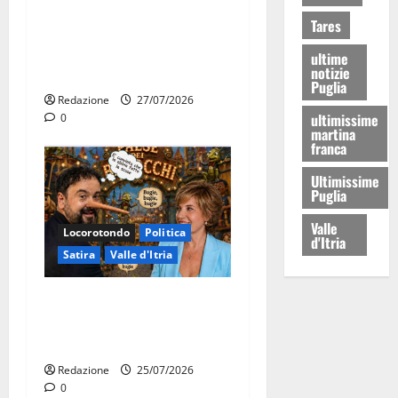
“Nuovi medici solo a
Tares
novembre. Faremo accesso
agli atti su Tari, rifiuti e
ultime
notizie
bilancio”
Puglia
Redazione
27/07/2026
ultimissime
0
martina
franca
Ultimissime
Puglia
Valle
Locorotondo
Politica
d'Itria
Satira
Valle d'Itria
Martina Franca: Il sindaco
non ha fatto le scuse alla
Lillo
Redazione
25/07/2026
0