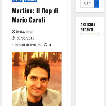
Martina: Il flop di
Mario Caroli
ARTICOLI
RECENTI
Redazione
03/06/2015
La gara
1 minuti di lettura
0
ciclistica
dei Giochi
attraversa
Martina
Franca:
ecco le
strade
interessate
e gli orari
Martina