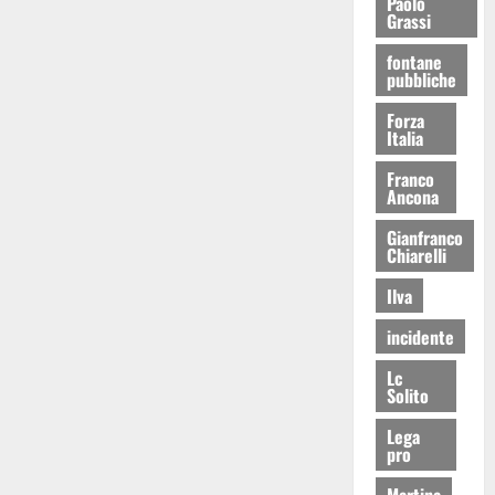
Paolo
Grassi
fontane
pubbliche
Forza
Italia
Franco
Ancona
Gianfranco
Chiarelli
Ilva
incidente
Lc
Solito
Lega
pro
Martina