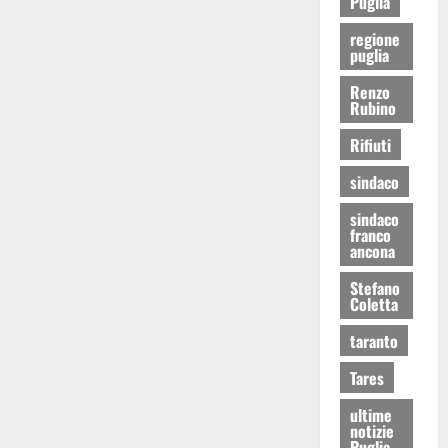
Puglia
regione
puglia
Renzo
Rubino
Rifiuti
sindaco
sindaco
franco
ancona
Stefano
Coletta
taranto
Tares
ultime
notizie
Puglia