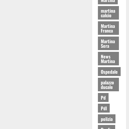
martina
calcio
Martina
Franca
Martina
Sera
News
Martina
Ospedale
palazzo
ducale
Pd
Pdl
polizia