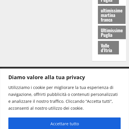
ultimissime
martina
franca
Ultimissime
Puglia
Valle
d'Itria
Diamo valore alla tua privacy
CONTATTI.
Utilizziamo i cookie per migliorare la tua esperienza di
navigazione, offrirti pubblicità o contenuti personalizzati
Redazione:
redazione@www.martinasera.it
e analizzare il nostro traffico. Cliccando “Accetta tutti”,
Direttore:
direttore@www.martinasera.it
acconsenti al nostro utilizzo dei cookie.
Info & Commerciale:
info@www.martinasera.it
Accettare tutto