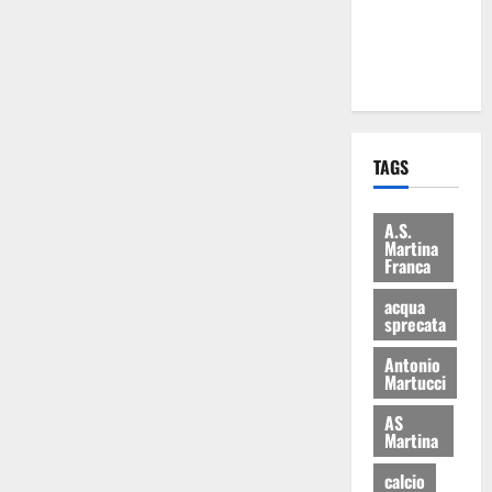
ai 15 nuovi
Fucilieri
dell’Aria
TAGS
A.S.
Martina
Franca
acqua
sprecata
Antonio
Martucci
AS
Martina
calcio