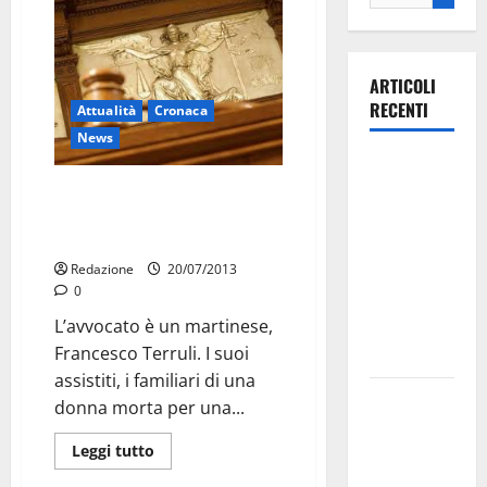
ARTICOLI
RECENTI
Attualità
Cronaca
News
Ospedale di
Martina
La trasfusione costa al
ministero 1 milione 700 mila
Franca,
euro
Forza Italia
Redazione
20/07/2013
annuncia la
0
protesta:
L’avvocato è un martinese,
sit-in lunedì
Francesco Terruli. I suoi
10 agosto
assistiti, i familiari di una
Il Comune
donna morta per una...
di Martina
Leggi tutto
Franca
pubblica il