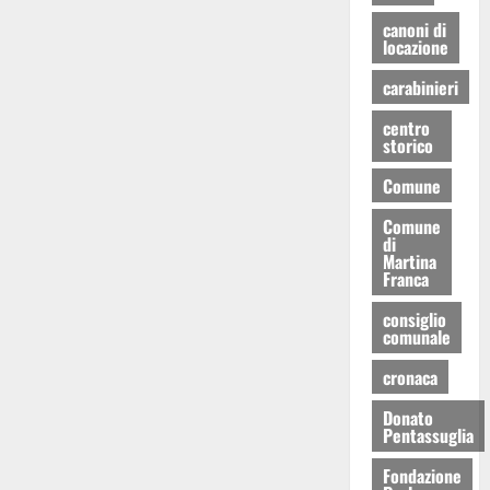
canoni di
locazione
carabinieri
centro
storico
Comune
Comune
di
Martina
Franca
consiglio
comunale
cronaca
Donato
Pentassuglia
Fondazione