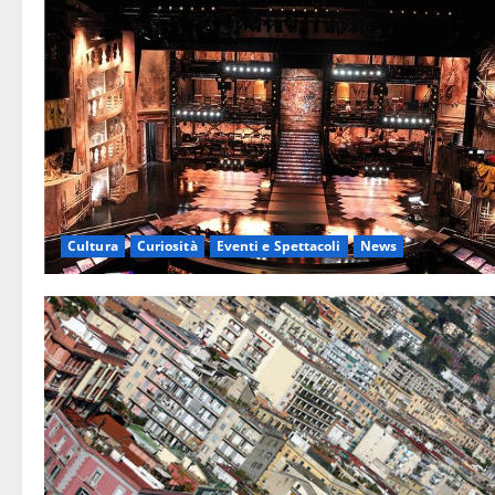
Cultura
Curiosità
Eventi e Spettacoli
News