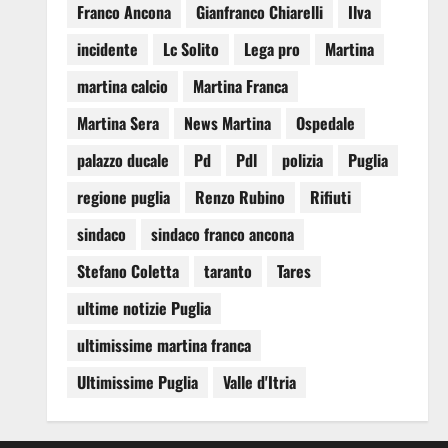
Franco Ancona
Gianfranco Chiarelli
Ilva
incidente
Lc Solito
Lega pro
Martina
martina calcio
Martina Franca
Martina Sera
News Martina
Ospedale
palazzo ducale
Pd
Pdl
polizia
Puglia
regione puglia
Renzo Rubino
Rifiuti
sindaco
sindaco franco ancona
Stefano Coletta
taranto
Tares
ultime notizie Puglia
ultimissime martina franca
Ultimissime Puglia
Valle d'Itria