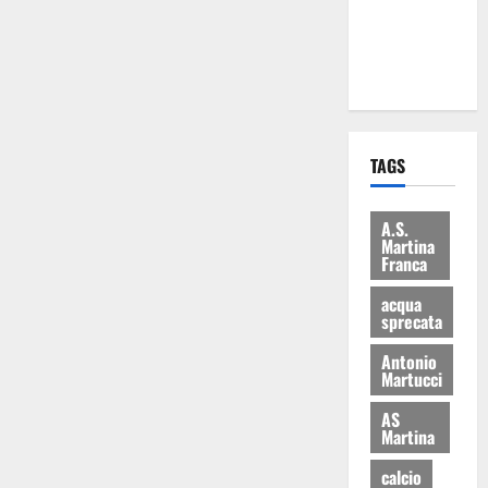
ai 15 nuovi
Fucilieri
dell’Aria
TAGS
A.S.
Martina
Franca
acqua
sprecata
Antonio
Martucci
AS
Martina
calcio