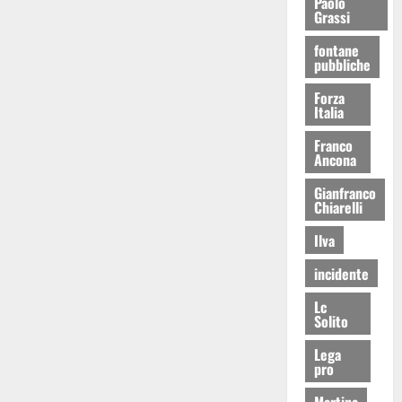
Paolo
Grassi
fontane
pubbliche
Forza
Italia
Franco
Ancona
Gianfranco
Chiarelli
Ilva
incidente
Lc
Solito
Lega
pro
Martina