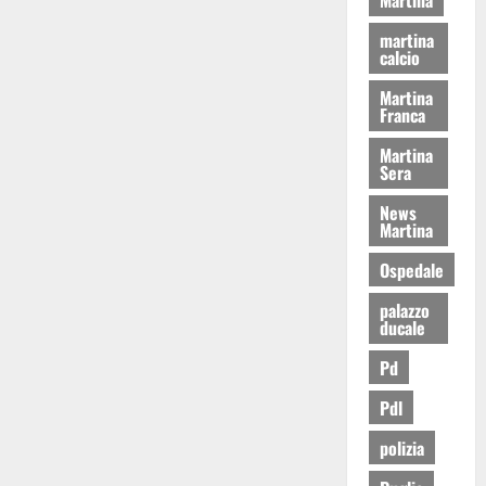
martina
calcio
Martina
Franca
Martina
Sera
News
Martina
Ospedale
palazzo
ducale
Pd
Pdl
polizia