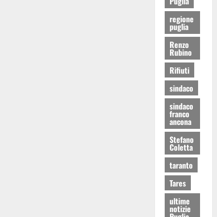
Puglia
regione
puglia
Renzo
Rubino
Rifiuti
sindaco
sindaco
franco
ancona
Stefano
Coletta
taranto
Tares
ultime
notizie
Puglia