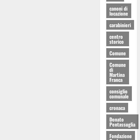
canoni di
locazione
carabinieri
centro
storico
Comune
Comune
di
Martina
Franca
consiglio
comunale
cronaca
Donato
Pentassuglia
Fondazione