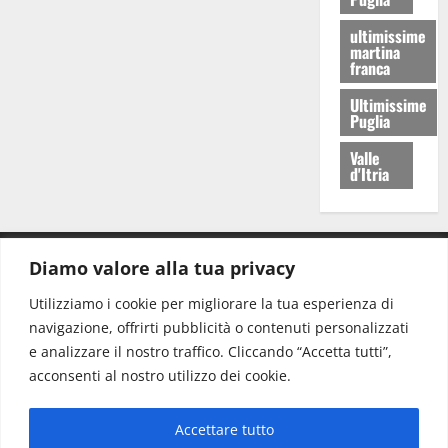
ultimissime
martina
franca
Ultimissime
Puglia
Valle
d'Itria
Diamo valore alla tua privacy
CONTATTI.
Utilizziamo i cookie per migliorare la tua esperienza di
navigazione, offrirti pubblicità o contenuti personalizzati
Redazione:
redazione@www.martinasera.it
e analizzare il nostro traffico. Cliccando “Accetta tutti”,
Direttore:
direttore@www.martinasera.it
acconsenti al nostro utilizzo dei cookie.
Info & Commerciale:
info@www.martinasera.it
Accettare tutto