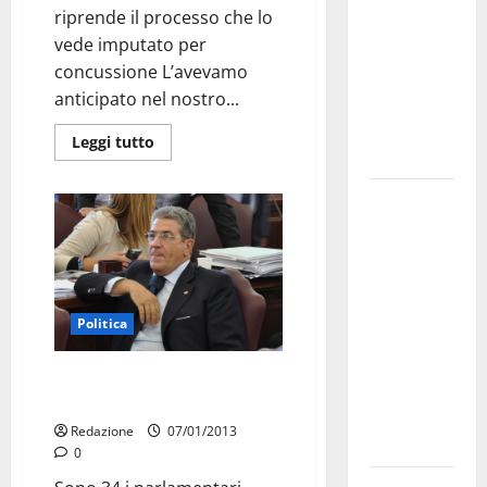
riprende il processo che lo
bando
vede imputato per
alloggi ERP
concussione L’avevamo
2026:
anticipato nel nostro...
domande
dal 26
Leggi tutto
agosto
La gara
ciclistica
dei Giochi
attraversa
Martina
Politica
Franca:
ecco le
A Fitto le liste pugliesi del PDL :
strade
Fuori Nessa, dentro Chiarelli?
interessate
Redazione
07/01/2013
e gli orari
0