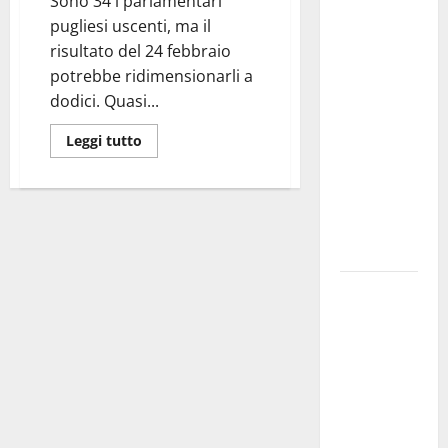
Martina
Sono 34 i parlamentari
Franca
pugliesi uscenti, ma il
investe
risultato del 24 febbraio
sulle
potrebbe ridimensionarli a
famiglie: in
dodici. Quasi...
arrivo tre
Leggi tutto
seminari
dedicati ad
adolescenti,
genitori ed
empatia
Aeronautica
Militare, al
16° Stormo
di Martina
Franca
consegnati
i Baschi Blu