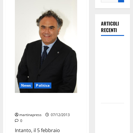
ARTICOLI
RECENTI
Ospedale di
Martina
Franca,
Forza Italia
annuncia la
protesta:
News
Politica
sit-in lunedì
10 agosto
Nessa con Alfano in vista delle
Regionali
Il Comune
martinapress
07/12/2013
di Martina
0
Franca
Intanto, il 5 febbraio
pubblica il