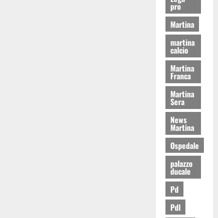
pro
Martina
martina
calcio
Martina
Franca
Martina
Sera
News
Martina
Ospedale
palazzo
ducale
Pd
Pdl