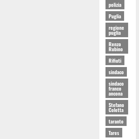
polizia
Puglia
regione
puglia
Renzo
Rubino
Rifiuti
sindaco
sindaco
franco
ancona
Stefano
Coletta
taranto
Tares