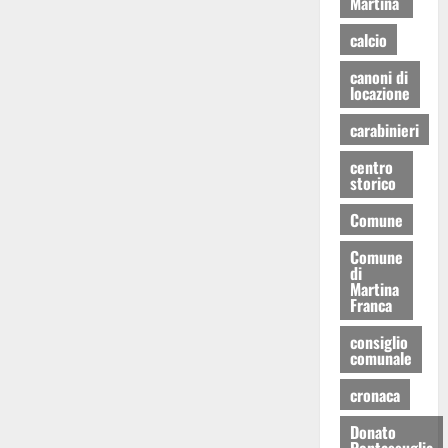
Martina
calcio
canoni di
locazione
carabinieri
centro
storico
Comune
Comune
di
Martina
Franca
consiglio
comunale
cronaca
Donato
Pentassuglia