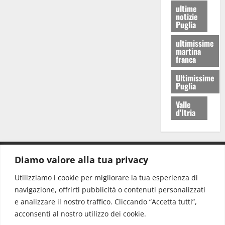
ultime
notizie
Puglia
ultimissime
martina
franca
Ultimissime
Puglia
Valle
d'Itria
Diamo valore alla tua privacy
CONTATTI.
Utilizziamo i cookie per migliorare la tua esperienza di
navigazione, offrirti pubblicità o contenuti personalizzati
Redazione:
redazione@www.martinasera.it
e analizzare il nostro traffico. Cliccando “Accetta tutti”,
Direttore:
direttore@www.martinasera.it
acconsenti al nostro utilizzo dei cookie.
Info & Commerciale:
info@www.martinasera.it