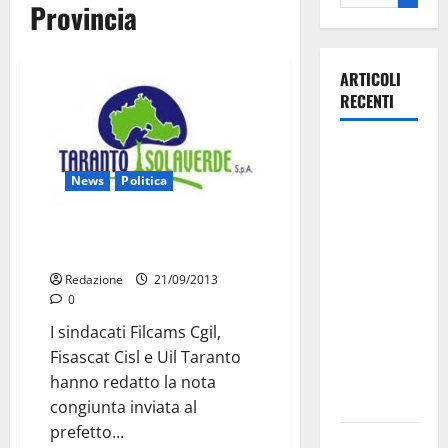
Provincia
ARTICOLI
RECENTI
Martina
Franca
News
Politica
investe
sulle
Isolaverde: richiesta di incontro
famiglie: in
al prefetto e al commissario
arrivo tre
Redazione
21/09/2013
seminari
0
dedicati ad
I sindacati Filcams Cgil,
adolescenti,
Fisascat Cisl e Uil Taranto
genitori ed
hanno redatto la nota
empatia
congiunta inviata al
prefetto...
Aeronautica