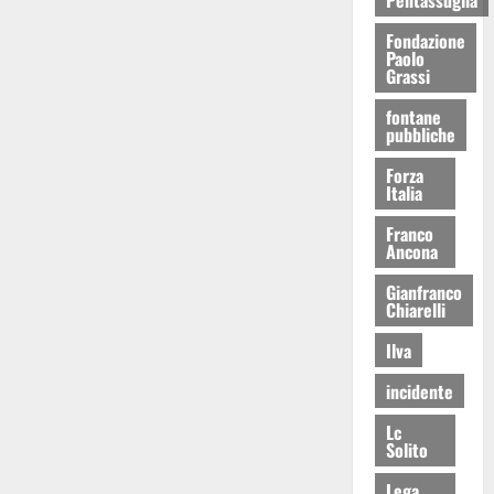
Fondazione
Paolo
Grassi
fontane
pubbliche
Forza
Italia
Franco
Ancona
Gianfranco
Chiarelli
Ilva
incidente
Lc
Solito
Lega