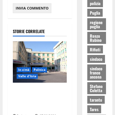
polizia
Puglia
regione
puglia
STORIE CORRELATE
Renzo
Rubino
Rifiuti
sindaco
sindaco
In città
Politica
franco
ancona
Valle d'Itria
Stefano
Ospedale di Martina Franca,
Coletta
Forza Italia annuncia la
taranto
protesta: sit-in lunedì 10
agosto
Tares