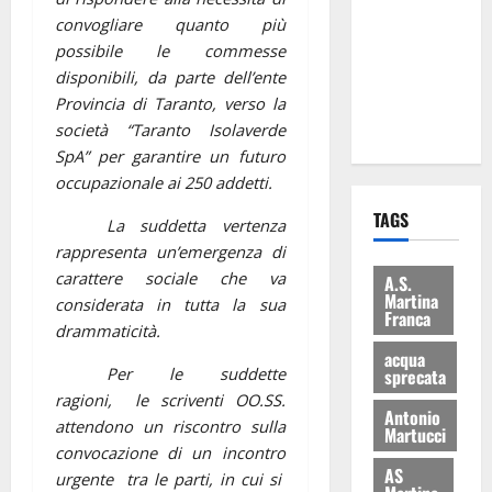
consegnati
convogliare quanto più
i Baschi Blu
possibile le commesse
ai 15 nuovi
disponibili, da parte dell’ente
Fucilieri
Provincia di Taranto, verso la
dell’Aria
società “Taranto Isolaverde
SpA” per garantire un futuro
occupazionale ai 250 addetti.
TAGS
La suddetta vertenza
rappresenta un’emergenza di
carattere sociale che va
A.S.
Martina
considerata in tutta la sua
Franca
drammaticità.
acqua
Per le suddette
sprecata
ragioni,
le scriventi OO.SS.
Antonio
attendono un riscontro sulla
Martucci
convocazione di un incontro
AS
urgente
tra le parti, in cui si