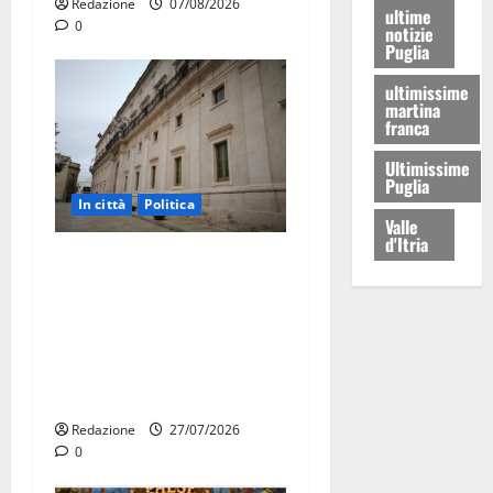
Redazione
07/08/2026
ultime
0
notizie
Puglia
ultimissime
martina
franca
Ultimissime
Puglia
In città
Politica
Valle
d'Itria
Martina Franca, Marraffa
attacca Regione e Comune:
“Nuovi medici solo a
novembre. Faremo accesso
agli atti su Tari, rifiuti e
bilancio”
Redazione
27/07/2026
0