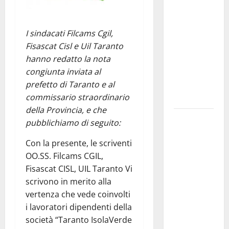
Franca
pubblica il
I sindacati Filcams Cgil,
bando
Fisascat Cisl e Uil Taranto
alloggi ERP
hanno redatto la nota
2026:
congiunta inviata al
domande
prefetto di Taranto e al
dal 26
commissario straordinario
agosto
della Provincia, e che
La gara
pubblichiamo di seguito:
ciclistica
Con la presente, le scriventi
dei Giochi
OO.SS. Filcams CGIL,
attraversa
Fisascat CISL, UIL Taranto Vi
Martina
scrivono in merito alla
Franca:
vertenza che vede coinvolti
ecco le
i lavoratori dipendenti della
strade
società “Taranto IsolaVerde
interessate