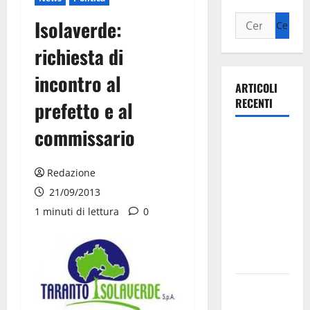
Isolaverde:
richiesta di
incontro al
ARTICOLI
RECENTI
prefetto e al
commissario
Ospedale di
Martina
Franca,
Redazione
Forza Italia
21/09/2013
annuncia la
1 minuti di lettura
0
protesta:
sit-in lunedì
10 agosto
Il Comune
di Martina