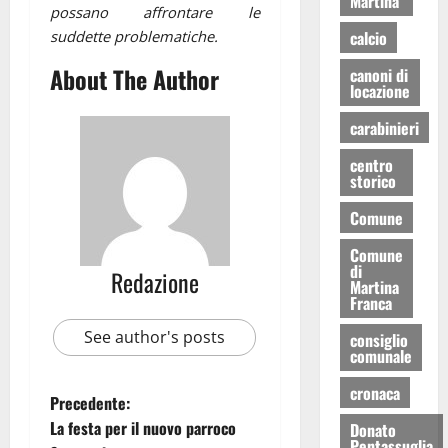
Martina
possano affrontare le
suddette problematiche.
calcio
About The Author
canoni di
locazione
carabinieri
centro
storico
Comune
Comune
di
Redazione
Martina
Franca
See author's posts
consiglio
comunale
cronaca
Precedente:
La festa per il nuovo parroco
Donato
Pentassuglia