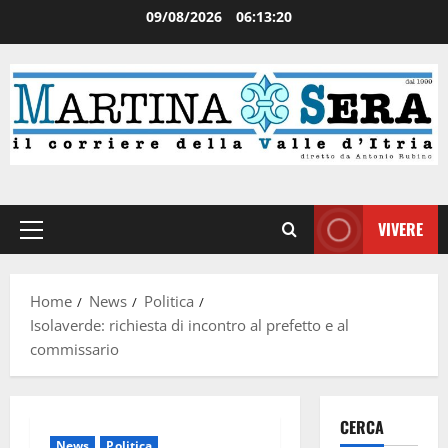
09/08/2026
06:13:20
VIVERE
Home
News
Politica
Isolaverde: richiesta di incontro al prefetto e al
commissario
CERCA
News
Politica