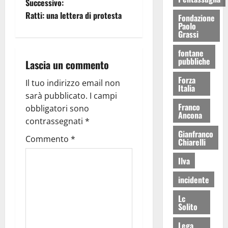
Successivo:
Ratti: una lettera di protesta
Fondazione
Paolo
Grassi
fontane
pubbliche
Lascia un commento
Forza
Il tuo indirizzo email non
Italia
sarà pubblicato.
I campi
Franco
obbligatori sono
Ancona
contrassegnati
*
Gianfranco
Commento
*
Chiarelli
Ilva
incidente
Lc
Solito
Lega