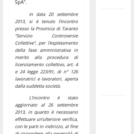
SpA”.
e gli orari
In data 20 settembre
Martina
2013, si è tenuto l’incontro
Franca
presso la Provincia di Taranto
investe
“Servizio Controversie
sulle
Collettive”, per l’espletamento
famiglie: in
della fase amministrativa in
arrivo tre
merito alla procedura di
seminari
licenziamento collettivo, art. 4
dedicati ad
e 24 legge 223/91, di n° 126
adolescenti,
lavoratrici e lavoratori, aperta
genitori ed
dalla suddetta società.
empatia
L’incontro è stato
Aeronautica
aggiornato al 26 settembre
Militare, al
2013, in quanto è necessario
16° Stormo
effettuare un’ulteriore verifica,
di Martina
con le parti in indirizzo, al fine
Franca
di rispondere alla necessità di