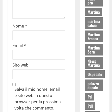
pro
Martina
martina
calcio
Nome
*
Martina
Franca
Email
*
Martina
Sera
News
Martina
Sito web
Ospedale
palazzo
ducale
Salva il mio nome, email
e sito web in questo
Pd
browser per la prossima
Pdl
volta che commento.