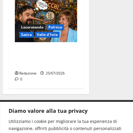
Locorotondo
Politica
Satira
Valle d'Itria
Martina Franca: Il sindaco
non ha fatto le scuse alla
Lillo
Redazione
25/07/2026
0
Diamo valore alla tua privacy
CONTATTI.
Utilizziamo i cookie per migliorare la tua esperienza di
navigazione, offrirti pubblicità o contenuti personalizzati
Redazione:
redazione@www.martinasera.it