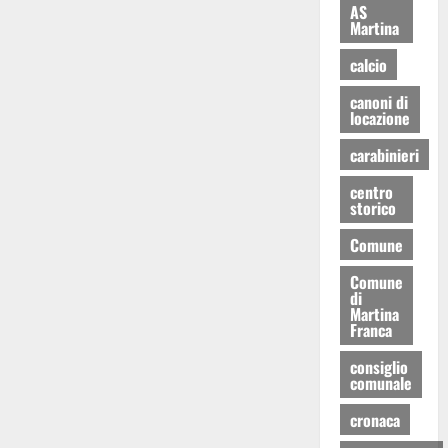
AS
Martina
calcio
canoni di
locazione
carabinieri
centro
storico
Comune
Comune
di
Martina
Franca
consiglio
comunale
cronaca