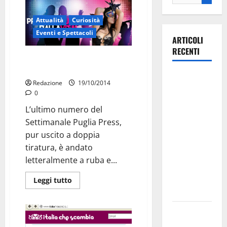
Attualità
Curiosità
Eventi e Spettacoli
ARTICOLI
RECENTI
Inchiesta di PugliaPress sul
club scambisti di Martina
La gara
Redazione
19/10/2014
ciclistica
0
dei Giochi
L’ultimo numero del
attraversa
Settimanale Puglia Press,
Martina
pur uscito a doppia
Franca:
tiratura, è andato
ecco le
letteralmente a ruba e...
strade
interessate
Leggi tutto
e gli orari
Martina
Franca