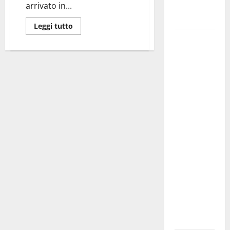
Fucilieri
arrivato in...
dell’Aria
Leggi tutto
Martina
Franca,
Marraffa
attacca
Regione e
Comune:
“Nuovi
medici solo
a
novembre.
Faremo
accesso agli
atti su Tari,
rifiuti e
bilancio”