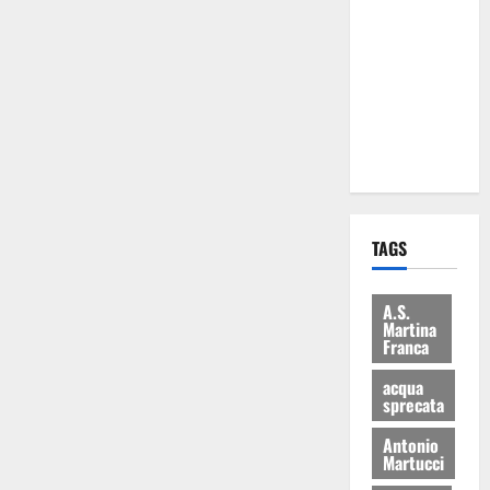
Martina
Franca: Il
sindaco non
ha fatto le
scuse alla
Lillo
TAGS
A.S.
Martina
Franca
acqua
sprecata
Antonio
Martucci