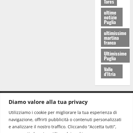
Tares
ultime
notizie
Puglia
ultimissime
martina
franca
Ultimissime
Puglia
Valle
d'Itria
Diamo valore alla tua privacy
CONTATTI.
Utilizziamo i cookie per migliorare la tua esperienza di
navigazione, offrirti pubblicità o contenuti personalizzati
Redazione:
redazione@www.martinasera.it
e analizzare il nostro traffico. Cliccando “Accetta tutti”,
Direttore:
direttore@www.martinasera.it