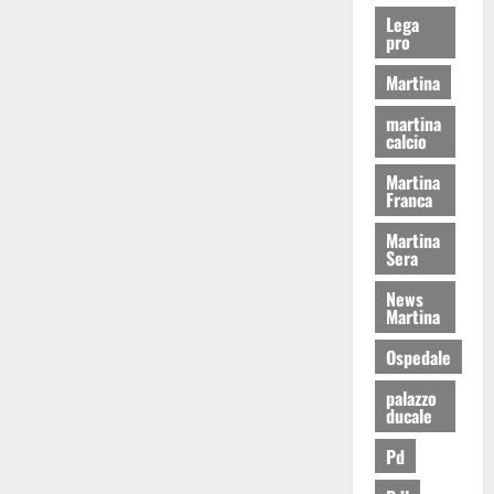
Lega
pro
Martina
martina
calcio
Martina
Franca
Martina
Sera
News
Martina
Ospedale
palazzo
ducale
Pd