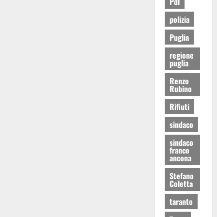
Pdl
polizia
Puglia
regione
puglia
Renzo
Rubino
Rifiuti
sindaco
sindaco
franco
ancona
Stefano
Coletta
taranto