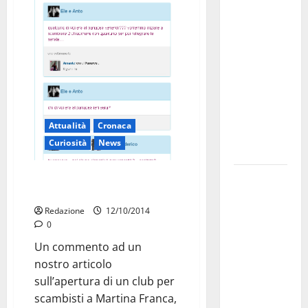
investe
sulle
famiglie: in
arrivo tre
seminari
dedicati ad
adolescenti,
Attualità
Cronaca
genitori ed
Curiosità
News
empatia
A Martina club scambisti a
Aeronautica
gonfie vele
Militare, al
16° Stormo
Redazione
12/10/2014
0
di Martina
Franca
Un commento ad un
consegnati
nostro articolo
i Baschi Blu
sull’apertura di un club per
ai 15 nuovi
scambisti a Martina Franca,