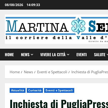
08/08/2026
14:09:34
HOME
NEWS
VIVERE LA CITTÀ
EVENTI
SALUTE
Home
News
Eventi e Spettacoli
Inchiesta di PugliaPre
Attualità
Curiosità
Eventi e Spettacoli
Inchiesta di PugliaPress