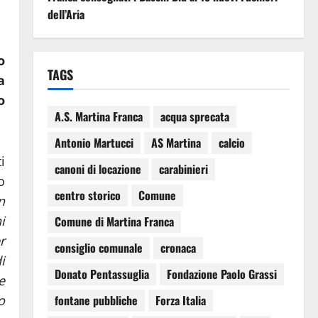
dell’Aria
o
TAGS
a
o
A.S. Martina Franca
acqua sprecata
Antonio Martucci
AS Martina
calcio
i
canoni di locazione
carabinieri
o
centro storico
Comune
n
i
Comune di Martina Franca
r
consiglio comunale
cronaca
i
Donato Pentassuglia
Fondazione Paolo Grassi
e
o
fontane pubbliche
Forza Italia