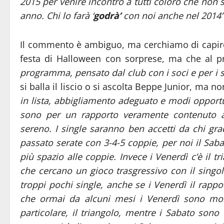
2015 per venire incontro a tutti coloro che non 
anno. Chi lo farà ‘
godrà’
con noi anche nel 2014”
Il commento è ambiguo, ma cerchiamo di capirc
festa di Halloween con sorprese, ma che al
programma, pensato dal club con i soci e per i s
si balla il liscio o si ascolta Beppe Junior, ma n
in lista, abbigliamento adeguato e modi opportu
sono per un rapporto veramente contenuto af
sereno. I single saranno ben accetti da chi gra
p
assato serate con 3-4-5 coppie, per noi il Saba
più spazio alle coppie. Invece i Venerdì c’è il t
che cercano un gioco trasgressivo con il singo
troppi pochi single, anche se i Venerdì il rapp
che ormai da alcuni mesi i Venerdì sono molto
particolare, il triangolo, mentre i Sabato sono 