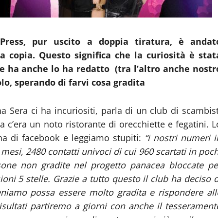
Press, pur uscito a doppia tiratura, è andat
 copia. Questo significa che la curiosità è stat
he ha anche lo ha redatto (tra l’altro anche nostr
lo, sperando di farvi cosa gradita
Sera ci ha incuriositi, parla di un club di scambist
 c’era un noto ristorante di orecchiette e fegatini. L
na di facebook e leggiamo stupiti:
“i nostri numeri i
mesi, 2480 contatti univoci di cui 960 scartati in poch
rsone non gradite nel progetto panacea bloccate pe
ni 5 stelle. Grazie a tutto questo il club ha deciso d
eniamo possa essere molto gradita e rispondere all
i risultati partiremo a giorni con anche il tesserament