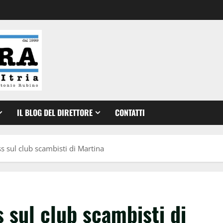
IL BLOG DEL DIRETTORE
CONTATTI
ss sul club scambisti di Martina
 sul club scambisti di