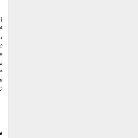
i
è
i
e
e
a
e
e
o
e