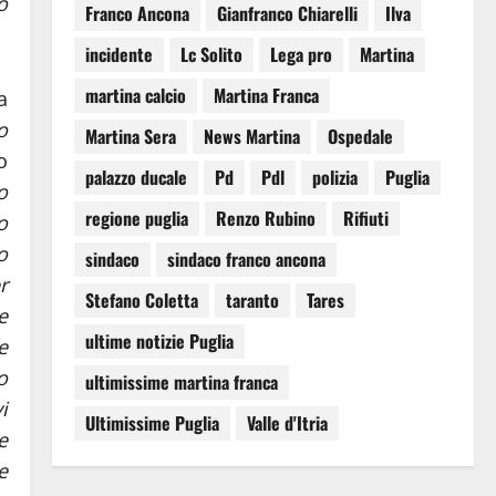
o
Franco Ancona
Gianfranco Chiarelli
Ilva
incidente
Lc Solito
Lega pro
Martina
martina calcio
Martina Franca
a
o
Martina Sera
News Martina
Ospedale
o
palazzo ducale
Pd
Pdl
polizia
Puglia
o
regione puglia
Renzo Rubino
Rifiuti
o
o
sindaco
sindaco franco ancona
r
Stefano Coletta
taranto
Tares
e
ultime notizie Puglia
e
o
ultimissime martina franca
i
Ultimissime Puglia
Valle d'Itria
e
e