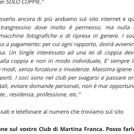
dei SOLO COPPIE.”
sserlo ancora di più andiamo sul sito internet e qu
 trasgressivo dove molto è permesso, ma nulla 
 macchine fotografiche o di ripresa in genere. I soc
o a pagamento: per cui ogni rapporto, dovrà avvenir
sa. Un Single interessato ad una lei di coppia dev
 alla coppia e non in modo individuale, E’ sempre l
 e modi, senza forzature o invadenze. Massima igiene 
porti. I soci sono nel club per svagarsi e passare or
ntali, evitare domande personali, non è mai opportun
te , residenza, professione, etc.”
essati e telefonare al numero che troviamo sul sito
e sul vostro Club di Martina Franca. Posso farl