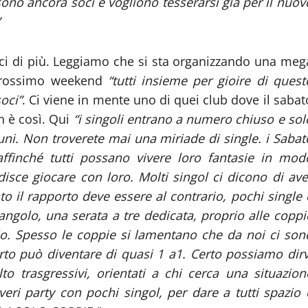
sono ancora soci e vogliono tesserarsi già per il nuov
i di più. Leggiamo che si sta organizzando una meg
 prossimo weekend
“tutti insieme per gioire di quest
oci”
. Ci viene in mente uno di quei club dove il sabat
on è così. Qui
“i singoli entrano a numero chiuso e sol
ni. Non troverete mai una miriade di single. i Sabat
finché tutti possano vivere loro fantasie in mod
disce giocare con loro. Molti singol ci dicono di ave
to il rapporto deve essere al contrario, pochi single 
riangolo, una serata a tre dedicata, proprio alle coppi
lo. Spesso le coppie si lamentano che da noi ci son
orto può diventare di quasi 1 a1. Certo possiamo dirv
 trasgressivi, orientati a chi cerca una situazion
veri party con pochi singol, per dare a tutti spazio 