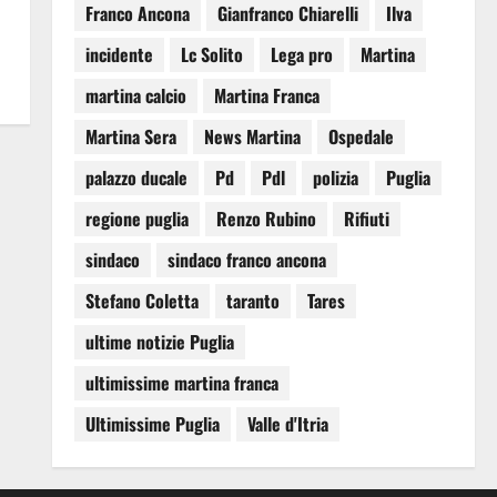
Franco Ancona
Gianfranco Chiarelli
Ilva
incidente
Lc Solito
Lega pro
Martina
martina calcio
Martina Franca
Martina Sera
News Martina
Ospedale
palazzo ducale
Pd
Pdl
polizia
Puglia
regione puglia
Renzo Rubino
Rifiuti
sindaco
sindaco franco ancona
Stefano Coletta
taranto
Tares
ultime notizie Puglia
ultimissime martina franca
Ultimissime Puglia
Valle d'Itria