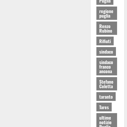
Puglia
regione
puglia
Renzo
Rubino
Rifiuti
sindaco
sindaco
franco
ancona
Stefano
Coletta
taranto
Tares
ultime
notizie
Puglia