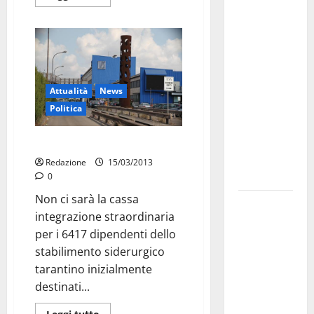
Martina
Franca
investe
sulle
famiglie: in
arrivo tre
Attualità
News
seminari
Politica
dedicati ad
adolescenti,
Ilva: buone notizie
genitori ed
Redazione
15/03/2013
empatia
0
Non ci sarà la cassa
Aeronautica
integrazione straordinaria
Militare, al
per i 6417 dipendenti dello
16° Stormo
stabilimento siderurgico
di Martina
tarantino inizialmente
Franca
destinati...
consegnati
i Baschi Blu