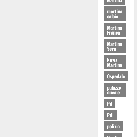
martina
calcio
Martina
Franca
Martina
Sera
News
Martina
Ospedale
palazzo
ducale
Pd
Pdl
polizia