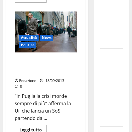
bando
alloggi ERP
2026:
domande
dal 26
Attualità
News
agosto
Politica
La gara
Allarme cassa integrazione
ciclistica
straordinaria in Puglia: +240,8
dei Giochi
per cento
attraversa
Redazione
18/09/2013
Martina
0
Franca:
”In Puglia la crisi morde
ecco le
sempre di più” afferma la
strade
Uil che lancia un SoS
interessate
partendo dal...
e gli orari
Leggi tutto