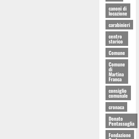
canoni di
locazione
carabinieri
centro
storico
Comune
Comune
di
Martina
Franca
consiglio
comunale
cronaca
Donato
Pentassuglia
Fondazione