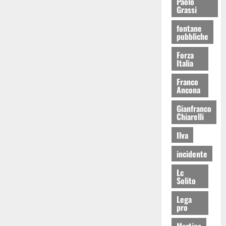
Paolo
Grassi
fontane
pubbliche
Forza
Italia
Franco
Ancona
Gianfranco
Chiarelli
Ilva
incidente
Lc
Solito
Lega
pro
Martina