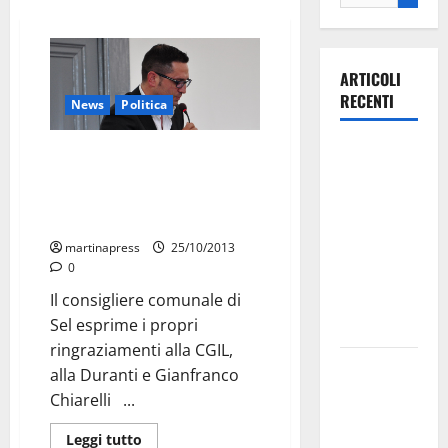
ARTICOLI
RECENTI
News
Politica
Ospedale di
Cassa integrazione
Martina
straordinaria per i lavoratori
dell’ITN: la soddisfazione di
Franca,
Cervellera
Forza Italia
martinapress
25/10/2013
annuncia la
0
protesta:
Il consigliere comunale di
sit-in lunedì
Sel esprime i propri
10 agosto
ringraziamenti alla CGIL,
Il Comune
alla Duranti e Gianfranco
di Martina
Chiarelli ...
Franca
Leggi tutto
pubblica il