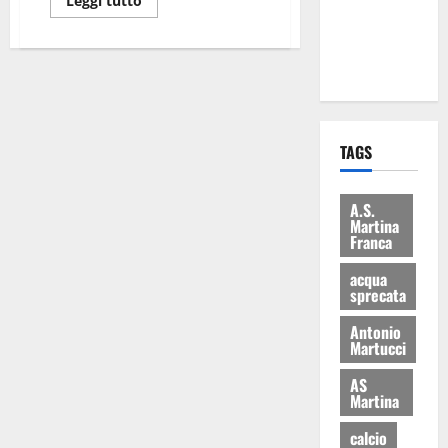
Leggi tutto
ai 15 nuovi
Fucilieri
dell’Aria
TAGS
A.S.
Martina
Franca
acqua
sprecata
Antonio
Martucci
AS
Martina
calcio