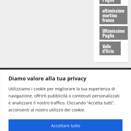
ultimissime
martina
franca
Ultimissime
Puglia
Valle
d'Itria
Diamo valore alla tua privacy
CONTATTI.
Utilizziamo i cookie per migliorare la tua esperienza di
navigazione, offrirti pubblicità o contenuti personalizzati
Redazione:
redazione@www.martinasera.it
e analizzare il nostro traffico. Cliccando “Accetta tutti”,
Direttore:
direttore@www.martinasera.it
acconsenti al nostro utilizzo dei cookie.
Info & Commerciale:
info@www.martinasera.it
Accettare tutto