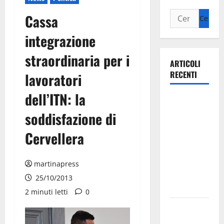
Cassa
integrazione
straordinaria per i
ARTICOLI
RECENTI
lavoratori
dell’ITN: la
Ospedale di
Martina
soddisfazione di
Franca,
Cervellera
Forza Italia
annuncia la
protesta:
martinapress
sit-in lunedì
25/10/2013
10 agosto
2 minuti letti
0
Il Comune
di Martina