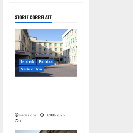
STORIE CORRELATE
In città
Politica
Valle d'Itria
Ospedale di Martina Franca,
Forza Italia annuncia la
protesta: sit-in lunedì 10
agosto
Redazione
07/08/2026
0