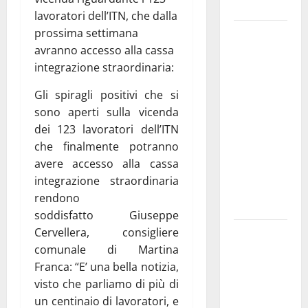
e gli orari
lavoratori dell’ITN, che dalla
prossima settimana
Martina
avranno accesso alla cassa
Franca
integrazione straordinaria:
investe
sulle
Gli spiragli positivi che si
famiglie: in
sono aperti sulla vicenda
arrivo tre
dei 123 lavoratori dell’ITN
seminari
che finalmente potranno
dedicati ad
avere accesso alla cassa
adolescenti,
integrazione straordinaria
genitori ed
rendono
empatia
soddisfatto Giuseppe
Cervellera, consigliere
Aeronautica
comunale di Martina
Militare, al
Franca: “E’ una bella notizia,
16° Stormo
visto che parliamo di più di
di Martina
un centinaio di lavoratori, e
Franca