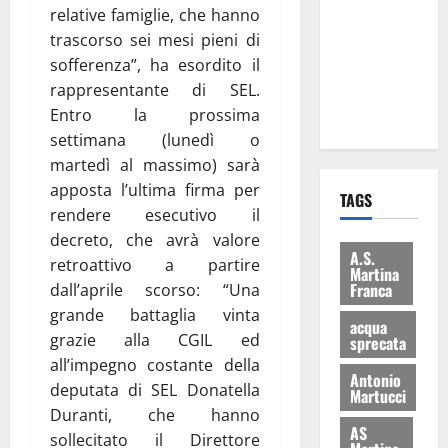
relative famiglie, che hanno
consegnati
trascorso sei mesi pieni di
i Baschi Blu
sofferenza”, ha esordito il
ai 15 nuovi
rappresentante di SEL.
Fucilieri
Entro la prossima
dell’Aria
settimana (lunedì o
martedì al massimo) sarà
apposta l’ultima firma per
TAGS
rendere esecutivo il
decreto, che avrà valore
A.S.
retroattivo a partire
Martina
Franca
dall’aprile scorso: “Una
grande battaglia vinta
acqua
grazie alla CGIL ed
sprecata
all’impegno costante della
Antonio
deputata di SEL Donatella
Martucci
Duranti, che hanno
AS
sollecitato il Direttore