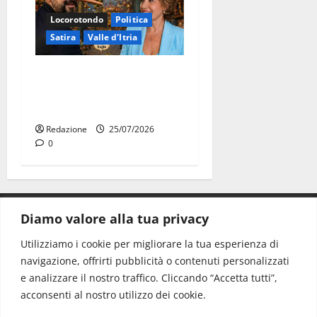
Locorotondo
Politica
Satira
Valle d'Itria
Martina Franca: Il sindaco
non ha fatto le scuse alla
Lillo
Redazione
25/07/2026
0
Diamo valore alla tua privacy
CONTATTI.
Utilizziamo i cookie per migliorare la tua esperienza di
navigazione, offrirti pubblicità o contenuti personalizzati
Redazione:
redazione@www.martinasera.it
e analizzare il nostro traffico. Cliccando “Accetta tutti”,
Direttore:
direttore@www.martinasera.it
acconsenti al nostro utilizzo dei cookie.
Info & Commerciale:
info@www.martinasera.it