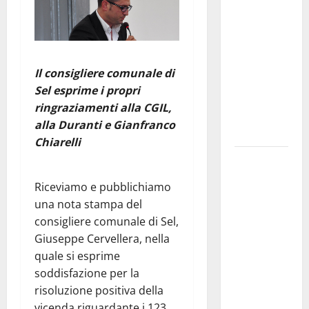
Franca
pubblica il
bando
alloggi ERP
Il consigliere comunale di
2026:
Sel esprime i propri
domande
ringraziamenti alla CGIL,
dal 26
alla Duranti e Gianfranco
agosto
Chiarelli
La gara
ciclistica
Riceviamo e pubblichiamo
dei Giochi
una nota stampa del
attraversa
consigliere comunale di Sel,
Martina
Giuseppe Cervellera, nella
Franca:
quale si esprime
ecco le
soddisfazione per la
strade
risoluzione positiva della
interessate
vicenda riguardante i 123