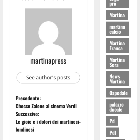
pro
Martina
martina
calcio
Martina
Franca
martinapress
Martina
Sera
News
See author's posts
Martina
Ospedale
Precedente:
palazzo
Checco Zalone al cinema Verdi
ducale
Successivo:
Pd
Le gioie e i dolori dei martinesi-
londinesi
Pdl