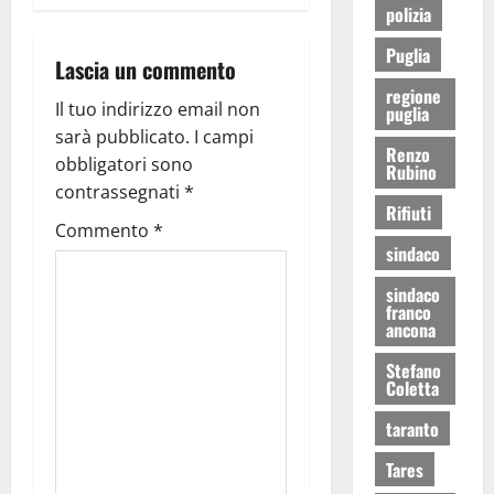
polizia
Puglia
Lascia un commento
regione
Il tuo indirizzo email non
puglia
sarà pubblicato.
I campi
Renzo
obbligatori sono
Rubino
contrassegnati
*
Rifiuti
Commento
*
sindaco
sindaco
franco
ancona
Stefano
Coletta
taranto
Tares