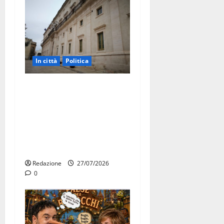
In città
Politica
Martina Franca, Marraffa
attacca Regione e Comune:
“Nuovi medici solo a
novembre. Faremo accesso
agli atti su Tari, rifiuti e
bilancio”
Redazione
27/07/2026
0