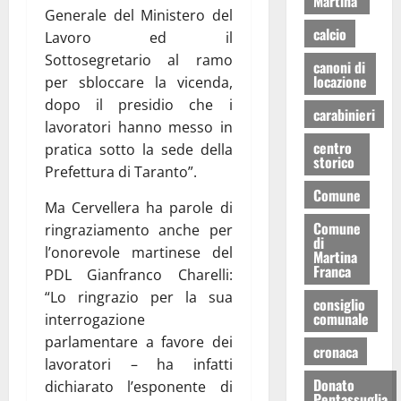
Martina
Generale del Ministero del
calcio
Lavoro ed il
Sottosegretario al ramo
canoni di
locazione
per sbloccare la vicenda,
dopo il presidio che i
carabinieri
lavoratori hanno messo in
centro
pratica sotto la sede della
storico
Prefettura di Taranto”.
Comune
Ma Cervellera ha parole di
Comune
ringraziamento anche per
di
l’onorevole martinese del
Martina
Franca
PDL Gianfranco Charelli:
“Lo ringrazio per la sua
consiglio
comunale
interrogazione
parlamentare a favore dei
cronaca
lavoratori – ha infatti
Donato
dichiarato l’esponente di
Pentassuglia