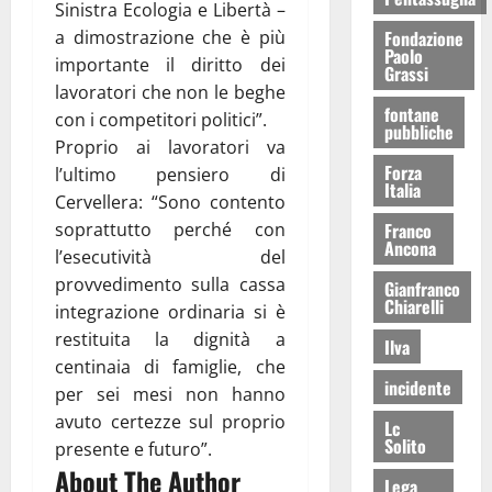
Sinistra Ecologia e Libertà –
Fondazione
a dimostrazione che è più
Paolo
importante il diritto dei
Grassi
lavoratori che non le beghe
fontane
con i competitori politici”.
pubbliche
Proprio ai lavoratori va
Forza
l’ultimo pensiero di
Italia
Cervellera: “Sono contento
Franco
soprattutto perché con
Ancona
l’esecutività del
provvedimento sulla cassa
Gianfranco
Chiarelli
integrazione ordinaria si è
restituita la dignità a
Ilva
centinaia di famiglie, che
incidente
per sei mesi non hanno
avuto certezze sul proprio
Lc
Solito
presente e futuro”.
About The Author
Lega