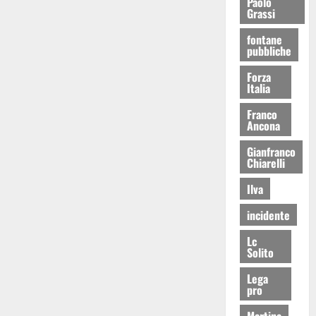
Paolo
Grassi
fontane
pubbliche
Forza
Italia
Franco
Ancona
Gianfranco
Chiarelli
Ilva
incidente
Lc
Solito
Lega
pro
Martina