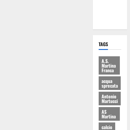
ai 15 nuovi
Fucilieri
dell’Aria
TAGS
A.S.
Martina
Franca
acqua
sprecata
Antonio
Martucci
AS
Martina
calcio