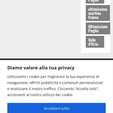
ultimissime
martina
franca
Ultimissime
Puglia
Valle
d'Itria
Diamo valore alla tua privacy
CONTATTI.
Utilizziamo i cookie per migliorare la tua esperienza di
navigazione, offrirti pubblicità o contenuti personalizzati
Redazione:
redazione@www.martinasera.it
e analizzare il nostro traffico. Cliccando “Accetta tutti”,
Direttore:
direttore@www.martinasera.it
acconsenti al nostro utilizzo dei cookie.
Info & Commerciale:
info@www.martinasera.it
Accettare tutto