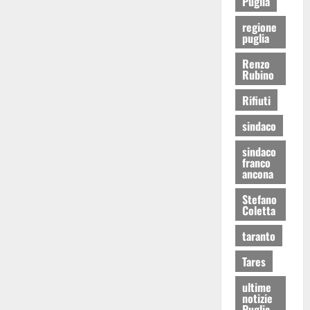
Puglia
regione
puglia
Renzo
Rubino
Rifiuti
sindaco
sindaco
franco
ancona
Stefano
Coletta
taranto
Tares
ultime
notizie
Puglia