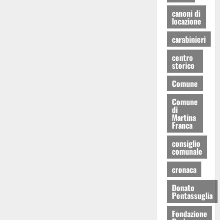
canoni di
locazione
carabinieri
centro
storico
Comune
Comune
di
Martina
Franca
consiglio
comunale
cronaca
Donato
Pentassuglia
Fondazione