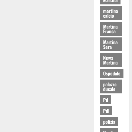
martina
calcio
Martina
Franca
Martina
Sera
News
Martina
Ospedale
palazzo
ducale
Pd
Pdl
polizia