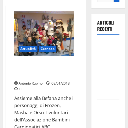
ARTICOLI
RECENTI
Ospedale di
Attualità
Cronaca
Martina
Franca,
La Befana dell’ABC di Ester in
Forza Italia
trasferta all’Ospedale Giovanni
annuncia la
XXIII di Bari
protesta:
Antonio Rubino
08/01/2018
sit-in lunedì
0
10 agosto
Assieme alla Befana anche i
Il Comune
personaggi di Frozen,
di Martina
Masha e Orso. I volontari
Franca
dell’Associazione Bambini
pubblica il
Cardiopatici ABC...