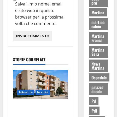
pro
Salva il mio nome, email
e sito web in questo
Martina
browser per la prossima
martina
volta che commento.
calcio
Martina
Franca
Martina
Sera
STORIE CORRELATE
News
Martina
Ospedale
palazzo
ducale
Attualità
In città
Pd
Il Comune di Martina Franca
Pdl
pubblica il bando alloggi