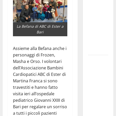
Franca
pubblica il
bando
alloggi ERP
La Befana di ABC di Ester a
2026:
Bari
domande
dal 26
Assieme alla Befana anche i
agosto
personaggi di Frozen,
La gara
Masha e Orso. I volontari
ciclistica
dell’Associazione Bambini
dei Giochi
Cardiopatici ABC di Ester di
attraversa
Martina Franca si sono
Martina
travestiti e hanno fatto
Franca:
visita ieri all’ospedale
ecco le
pediatrico Giovanni XXIII di
strade
Bari per regalare un sorriso
interessate
a tutti i piccoli pazienti