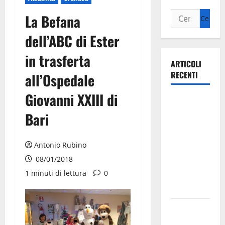
La Befana
dell’ABC di Ester
in trasferta
ARTICOLI
RECENTI
all’Ospedale
Giovanni XXIII di
Ospedale di
Martina
Bari
Franca,
Forza Italia
Antonio Rubino
annuncia la
08/01/2018
protesta:
1 minuti di lettura
0
sit-in lunedì
10 agosto
Il Comune
di Martina