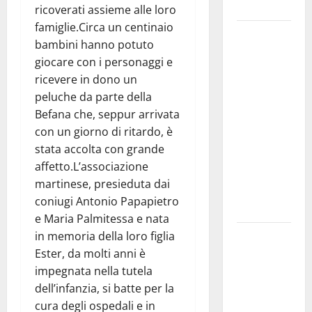
e gli orari
ricoverati assieme alle loro
famiglie.Circa un centinaio
Martina
bambini hanno potuto
Franca
giocare con i personaggi e
investe
ricevere in dono un
sulle
peluche da parte della
famiglie: in
Befana che, seppur arrivata
arrivo tre
con un giorno di ritardo, è
seminari
stata accolta con grande
dedicati ad
affetto.L’associazione
adolescenti,
martinese, presieduta dai
genitori ed
coniugi Antonio Papapietro
empatia
e Maria Palmitessa e nata
Aeronautica
in memoria della loro figlia
Militare, al
Ester, da molti anni è
16° Stormo
impegnata nella tutela
di Martina
dell’infanzia, si batte per la
Franca
cura degli ospedali e in