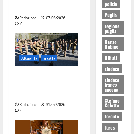
ERP 2026: domande dal 26
polizia
agosto
Puglia
Redazione
07/08/2026
0
regione
puglia
Renzo
Rubino
Rifiuti
Attualità
In città
sindaco
Aeronautica Militare, al 16°
sindaco
Stormo di Martina Franca
franco
consegnati i Baschi Blu ai
ancona
15 nuovi Fucilieri dell’Aria
Stefano
Coletta
Redazione
31/07/2026
0
taranto
Tares