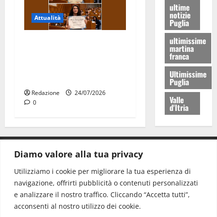
ultime
notizie
Attualità
Puglia
ultimissime
Due giovani di Martina
martina
Franca tra le eccellenze
franca
universitarie italiane:
Ultimissime
premiate a Montecitorio
Puglia
Redazione
24/07/2026
Valle
0
d'Itria
Diamo valore alla tua privacy
CONTATTI.
Utilizziamo i cookie per migliorare la tua esperienza di
navigazione, offrirti pubblicità o contenuti personalizzati
Redazione:
redazione@www.martinasera.it
e analizzare il nostro traffico. Cliccando “Accetta tutti”,
Direttore:
direttore@www.martinasera.it
acconsenti al nostro utilizzo dei cookie.
Info & Commerciale:
info@www.martinasera.it