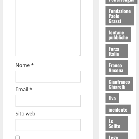
Fondazione
Paolo
Grassi
fontane
pubbliche
Forza
Italia
Franco
Nome
*
Ancona
Gianfranco
Chiarelli
Email
*
Ilva
incidente
Sito web
Lc
Solito
Lega