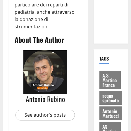
consegnati
particolare dei reparti di
i Baschi Blu
pediatria, anche attraverso
ai 15 nuovi
la donazione di
Fucilieri
strumentazioni.
dell’Aria
About The Author
TAGS
A.S.
Martina
Franca
acqua
Antonio Rubino
sprecata
Antonio
See author's posts
Martucci
AS