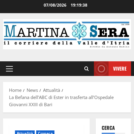
07/08/2026
19:19:38
VIVERE
Home
News
Attualità
La Befana dell’ABC di Ester in trasferta all’Ospedale
Giovanni XXIII di Bari
CERCA
Attualità
Cronaca