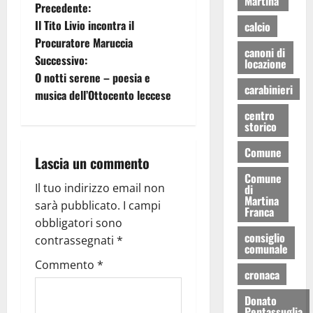
Martina
Precedente:
Il Tito Livio incontra il
calcio
Procuratore Maruccia
canoni di
Successivo:
locazione
O notti serene – poesia e
carabinieri
musica dell’Ottocento leccese
centro
storico
Comune
Lascia un commento
Comune
Il tuo indirizzo email non
di
Martina
sarà pubblicato.
I campi
Franca
obbligatori sono
consiglio
contrassegnati
*
comunale
Commento
*
cronaca
Donato
Pentassuglia