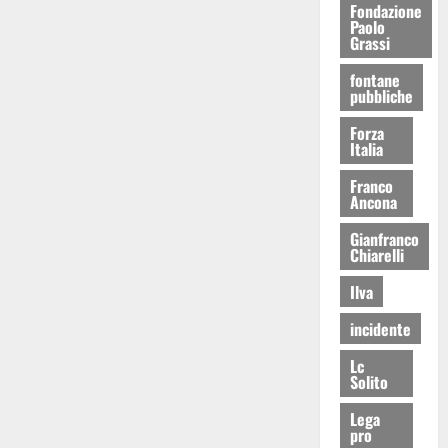
Fondazione
Paolo
Grassi
fontane
pubbliche
Forza
Italia
Franco
Ancona
Gianfranco
Chiarelli
Ilva
incidente
Lc
Solito
Lega
pro