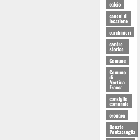
calcio
canoni di
locazione
carabinieri
centro
storico
Comune
Comune
di
Martina
Franca
consiglio
comunale
cronaca
Donato
Pentassuglia