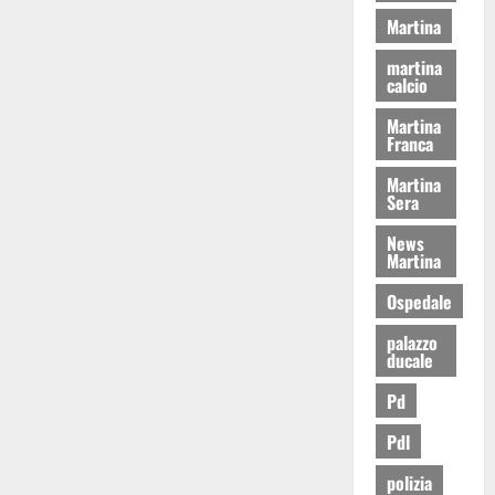
Martina
martina
calcio
Martina
Franca
Martina
Sera
News
Martina
Ospedale
palazzo
ducale
Pd
Pdl
polizia