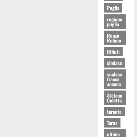
Puglia
regione
puglia
Renzo
Rubino
Rifiuti
sindaco
sindaco
franco
ancona
Stefano
Coletta
taranto
Tares
ultime