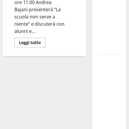
ore 11.00 Andrea
pubblica il
Bajani presenterà “La
bando
scuola non serve a
alloggi ERP
niente” e discuterà con
2026:
alunni e...
domande
dal 26
Leggi tutto
agosto
La gara
ciclistica
dei Giochi
attraversa
Martina
Franca:
ecco le
strade
interessate
e gli orari