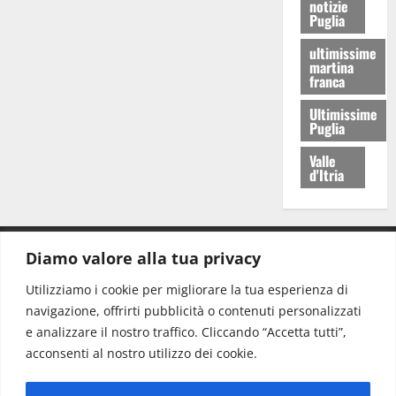
notizie
Puglia
ultimissime
martina
franca
Ultimissime
Puglia
Valle
d'Itria
Diamo valore alla tua privacy
CONTATTI.
Utilizziamo i cookie per migliorare la tua esperienza di
navigazione, offrirti pubblicità o contenuti personalizzati
Redazione:
redazione@www.martinasera.it
e analizzare il nostro traffico. Cliccando “Accetta tutti”,
Direttore:
direttore@www.martinasera.it
acconsenti al nostro utilizzo dei cookie.
Info & Commerciale:
info@www.martinasera.it