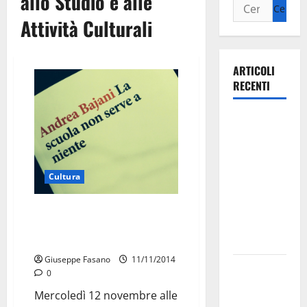
allo Studio e alle
Attività Culturali
ARTICOLI
RECENTI
Ospedale di
Martina
Franca,
Forza Italia
Cultura
annuncia la
protesta:
Andrea Bajani presenta “La
sit-in lunedì
scuola non serve a niente” al
10 agosto
Majorana
Giuseppe Fasano
11/11/2014
Il Comune
0
di Martina
Mercoledì 12 novembre alle
Franca