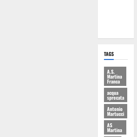
i Baschi Blu
ai 15 nuovi
Fucilieri
dell’Aria
TAGS
A.S.
Martina
Franca
acqua
sprecata
Antonio
Martucci
AS
Martina