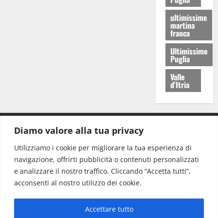
ultimissime
martina
franca
Ultimissime
Puglia
Valle
d'Itria
Diamo valore alla tua privacy
CONTATTI.
Utilizziamo i cookie per migliorare la tua esperienza di
navigazione, offrirti pubblicità o contenuti personalizzati
Redazione:
redazione@www.martinasera.it
e analizzare il nostro traffico. Cliccando “Accetta tutti”,
Direttore:
direttore@www.martinasera.it
acconsenti al nostro utilizzo dei cookie.
Info & Commerciale:
info@www.martinasera.it
Accettare tutto