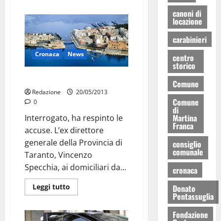
canoni di
locazione
carabinieri
Cronaca
News
centro
storico
Specchia respinge le accuse
Comune
Redazione
20/05/2013
Comune
0
di
Martina
Interrogato, ha respinto le
Franca
accuse. L’ex direttore
generale della Provincia di
consiglio
comunale
Taranto, Vincenzo
Specchia, ai domiciliari da...
cronaca
Leggi tutto
Donato
Pentassuglia
Fondazione