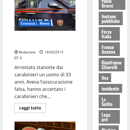
Paolo
Grassi
fontane
pubbliche
Cronaca
News
Forza
Italia
Aggredisce i carabinieri:
arrestato
Franco
Ancona
Redazione
16/03/2013
0
Gianfranco
Chiarelli
Arrestato stanotte dai
carabinieri un uomo di 33
Ilva
anni. Aveva l’assicurazione
incidente
falsa, hanno accertato i
carabinieri che...
Lc
Solito
Leggi tutto
Lega
pro
Martina