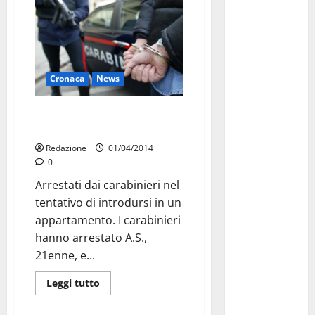
Martina
Franca
investe
sulle
famiglie: in
Cronaca
News
arrivo tre
seminari
Evasi dai domiciliari, tentano di
dedicati ad
rubare ma vengono arrestati
adolescenti,
Redazione
01/04/2014
genitori ed
0
empatia
Arrestati dai carabinieri nel
tentativo di introdursi in un
Aeronautica
appartamento. I carabinieri
Militare, al
hanno arrestato A.S.,
16° Stormo
21enne, e...
di Martina
Franca
Leggi tutto
consegnati
i Baschi Blu