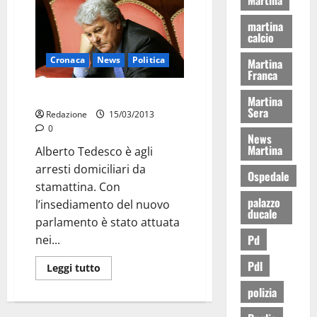
martina
calcio
Cronaca
News
Politica
Martina
Franca
Arrestato Tedesco
Martina
Sera
Redazione
15/03/2013
0
News
Martina
Alberto Tedesco è agli
arresti domiciliari da
Ospedale
stamattina. Con
palazzo
l’insediamento del nuovo
ducale
parlamento è stato attuata
Pd
nei...
Pdl
Leggi tutto
polizia