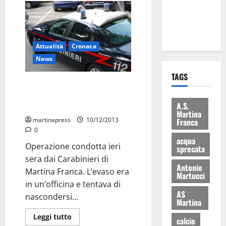
ai 15 nuovi
Fucilieri
dell’Aria
Attualità
Cronaca
News
TAGS
Evade dai domiciliari per
incontrare un pregiudicato e
A.S.
viene arrestato
Martina
martinapress
10/12/2013
Franca
0
acqua
Operazione condotta ieri
sprecata
sera dai Carabinieri di
Antonio
Martina Franca. L’evaso era
Martucci
in un’officina e tentava di
AS
nascondersi...
Martina
Leggi tutto
calcio