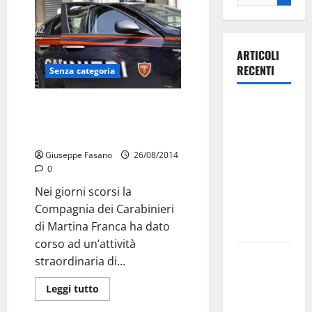
ARTICOLI
RECENTI
Senza categoria
Ospedale di
Tre martinesi denunciati nel
corso delle attività di controllo
Martina
dei Carabinieri
Franca,
Giuseppe Fasano
26/08/2014
Forza Italia
0
annuncia la
Nei giorni scorsi la
protesta:
Compagnia dei Carabinieri
sit-in lunedì
di Martina Franca ha dato
10 agosto
corso ad un’attività
Il Comune
straordinaria di...
di Martina
Franca
Leggi tutto
pubblica il