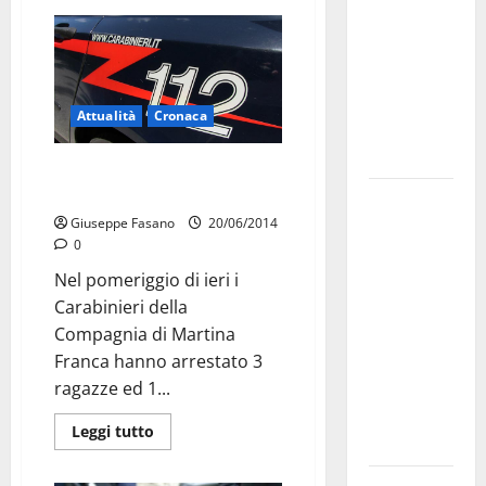
bando
alloggi ERP
2026:
domande
Attualità
Cronaca
dal 26
agosto
Arrestati quattro giovani per
detenzione di sostanze illegali
La gara
Giuseppe Fasano
20/06/2014
ciclistica
0
dei Giochi
Nel pomeriggio di ieri i
attraversa
Carabinieri della
Martina
Compagnia di Martina
Franca:
Franca hanno arrestato 3
ecco le
ragazze ed 1...
strade
interessate
Leggi tutto
e gli orari