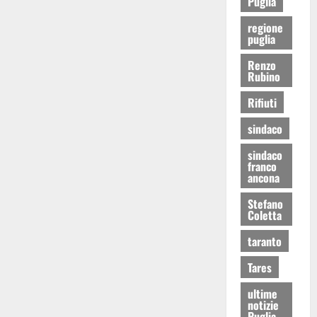
Puglia
regione
puglia
Renzo
Rubino
Rifiuti
sindaco
sindaco
franco
ancona
Stefano
Coletta
taranto
Tares
ultime
notizie
Puglia