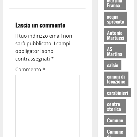
Martina
Franca
acqua
sprecata
Lascia un commento
Antonio
Il tuo indirizzo email non
Martucci
sarà pubblicato.
I campi
AS
obbligatori sono
Martina
contrassegnati
*
calcio
Commento
*
canoni di
locazione
carabinieri
centro
storico
Comune
Comune
di