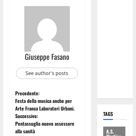
attacca
Regione e
Comune:
“Nuovi
medici solo
a
novembre.
Giuseppe Fasano
Faremo
accesso agli
atti su Tari,
See author's posts
rifiuti e
bilancio”
Precedente:
Festa della musica anche per
Arte Franca Laboratori Urbani.
TAGS
Successivo:
Pentassuglia nuovo assessore
alla sanità
A.S.