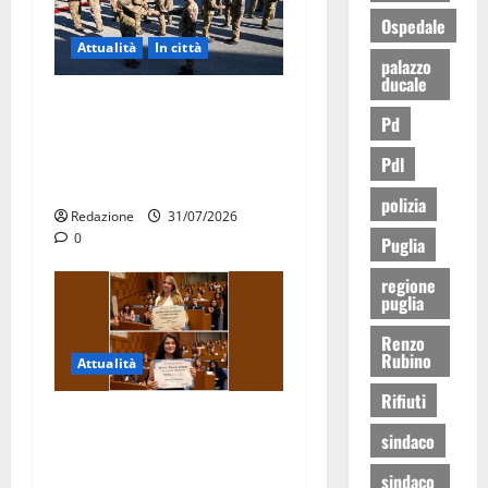
Ospedale
Attualità
In città
palazzo
ducale
Aeronautica Militare, al 16°
Pd
Stormo di Martina Franca
consegnati i Baschi Blu ai
Pdl
15 nuovi Fucilieri dell’Aria
polizia
Redazione
31/07/2026
0
Puglia
regione
puglia
Renzo
Rubino
Attualità
Rifiuti
Due giovani di Martina
sindaco
Franca tra le eccellenze
universitarie italiane:
sindaco