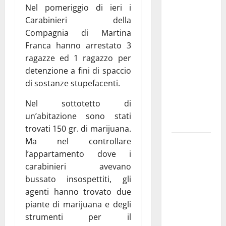
Nel pomeriggio di ieri i
La gara
Carabinieri della
ciclistica
Compagnia di Martina
dei Giochi
Franca hanno arrestato 3
attraversa
ragazze ed 1 ragazzo per
Martina
detenzione a fini di spaccio
Franca:
di sostanze stupefacenti.
ecco le
strade
Nel sottotetto di
interessate
un’abitazione sono stati
e gli orari
trovati 150 gr. di marijuana.
Ma nel controllare
Martina
l’appartamento dove i
Franca
carabinieri avevano
investe
bussato insospettiti, gli
sulle
agenti hanno trovato due
famiglie: in
piante di marijuana e degli
arrivo tre
strumenti per il
seminari