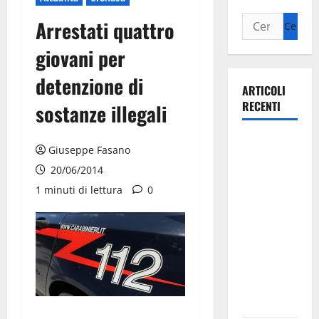
Arrestati quattro
giovani per
detenzione di
ARTICOLI
RECENTI
sostanze illegali
Il Comune
Giuseppe Fasano
di Martina
20/06/2014
Franca
1 minuti di lettura
0
pubblica il
bando
alloggi ERP
2026:
domande
dal 26
agosto