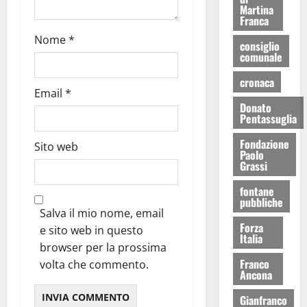
Martina
Franca
Nome
*
consiglio
comunale
cronaca
Email
*
Donato
Pentassuglia
Fondazione
Sito web
Paolo
Grassi
fontane
pubbliche
Salva il mio nome, email
Forza
e sito web in questo
Italia
browser per la prossima
Franco
volta che commento.
Ancona
Gianfranco