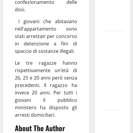
confezionamento delle
dedicati ad
dosi.
adolescenti,
genitori ed
I giovani che abitavano
empatia
nell’appartamento sono
stati arrestati per concorso
Aeronautica
in detenzione a fini di
Militare, al
spaccio di sostanze illegali.
16° Stormo
di Martina
Le tre ragazze hanno
Franca
rispettivamente un’età di
consegnati
26, 25 e 20 anni però senza
i Baschi Blu
precedenti. Il ragazzo ha
ai 15 nuovi
invece 20 anni. Per tutti i
Fucilieri
giovani il pubblico
dell’Aria
ministero ha disposto gli
arresti domiciliari.
Martina
Franca,
About The Author
Marraffa