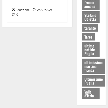
franco
premiate a Montecitorio
ancona
Redazione
24/07/2026
Stefano
0
Coletta
taranto
Tares
ultime
notizie
Puglia
ultimissime
martina
franca
Ultimissime
Puglia
Valle
d'Itria