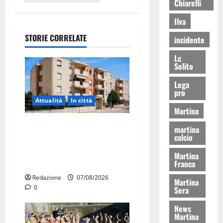
Chiarelli
Ilva
STORIE CORRELATE
incidente
Lc
Solito
Lega
pro
Attualità
In città
Martina
Il Comune di Martina Franca
martina
calcio
pubblica il bando alloggi
ERP 2026: domande dal 26
Martina
agosto
Franca
Redazione
07/08/2026
Martina
0
Sera
News
Martina