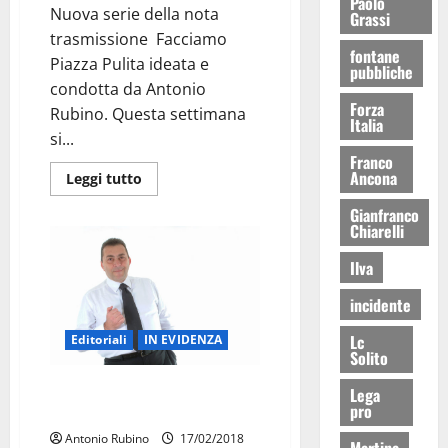
Paolo
Nuova serie della nota
Grassi
trasmissione Facciamo
fontane
Piazza Pulita ideata e
pubbliche
condotta da Antonio
Forza
Rubino. Questa settimana
Italia
si...
Franco
Ancona
Leggi tutto
Gianfranco
Chiarelli
Ilva
incidente
Lc
Editoriali
IN EVIDENZA
Solito
Ecco come fare soldi grazie ai
Lega
pro
social
Antonio Rubino
17/02/2018
Martina