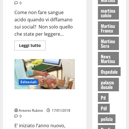
0
martina
Come non fare sangue
calcio
acido quando vi diffamano
Martina
sui social? Non solo quello
Franca
che state per leggere...
Martina
Sera
Leggi tutto
News
Martina
Ospedale
palazzo
Editoriali
ducale
EDITORIALE/ Una città per …
Pd
cantare
Pdl
Antonio Rubino
17/01/2018
0
polizia
E’ iniziato l’anno nuovo,