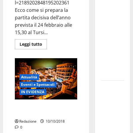
Martina
l=2189202848195202361
Franca
Ecco come si prepara la
investe
partita decisiva dell’anno
sulle
prevista il 24 febbraio alle
famiglie: in
15,30 al Tursi...
arrivo tre
Leggi tutto
seminari
dedicati ad
adolescenti,
genitori ed
empatia
Attualità
Eventi e Spettacoli
Aeronautica
IN EVIDENZA
Militare, al
16° Stormo
Rubino presenta a Martina il
di Martina
progetto Perbacco che vicoli
Franca
Redazione
10/10/2018
consegnati
0
i Baschi Blu