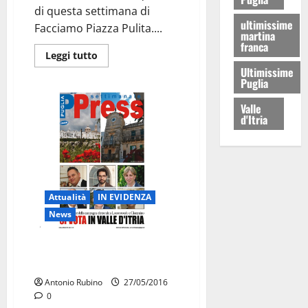
di questa settimana di
ultimissime
Facciamo Piazza Pulita....
martina
franca
Leggi tutto
Ultimissime
Puglia
Valle
d'Itria
Attualità
IN EVIDENZA
News
Il sequestro della SS. 172
provocherà dei grossi danni
Antonio Rubino
27/05/2016
0