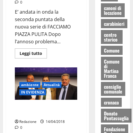
0
canoni di
E’ andata in onda la
locazione
seconda puntata della
carabinieri
nuova serie di FACCIAMO
PIAZZA PULITA Dopo
centro
storico
l’annoso problema...
Comune
Leggi tutto
Comune
di
Martina
Franca
ambiente
Attualità
consiglio
comunale
IN EVIDENZA
cronaca
Torna Piazza Pulita ed è
Donato
polemica sulla differenziata
Pentassuglia
Redazione
14/04/2018
0
Fondazione