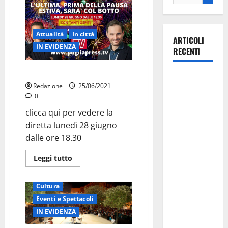
Attualità
In città
ARTICOLI
IN EVIDENZA
RECENTI
L’ULTIMA SARA’ COL BOTTO
Ospedale di
Redazione
25/06/2021
Martina
0
Franca,
clicca qui per vedere la
Forza Italia
diretta lunedì 28 giugno
annuncia la
dalle ore 18.30
protesta:
sit-in lunedì
Leggi tutto
10 agosto
Il Comune
Cultura
di Martina
Eventi e Spettacoli
Franca
IN EVIDENZA
pubblica il