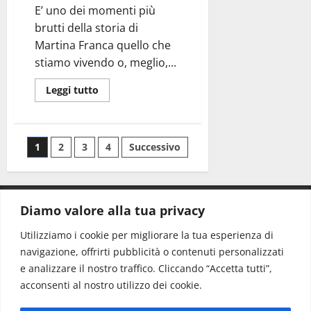
E’ uno dei momenti più
brutti della storia di
Martina Franca quello che
stiamo vivendo o, meglio,...
Leggi tutto
1
2
3
4
Successivo
Diamo valore alla tua privacy
CONTATTI.
Utilizziamo i cookie per migliorare la tua esperienza di
navigazione, offrirti pubblicità o contenuti personalizzati
Redazione:
redazione@www.martinasera.it
e analizzare il nostro traffico. Cliccando “Accetta tutti”,
Direttore:
direttore@www.martinasera.it
acconsenti al nostro utilizzo dei cookie.
Info & Commerciale:
info@www.martinasera.it