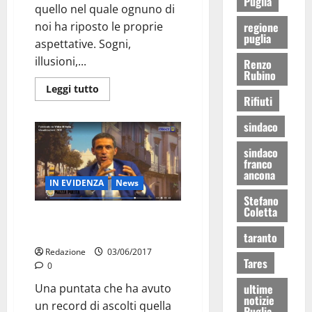
Puglia
quello nel quale ognuno di
regione
noi ha riposto le proprie
puglia
aspettative. Sogni,
illusioni,...
Renzo
Rubino
Leggi tutto
Rifiuti
sindaco
sindaco
franco
ancona
IN EVIDENZA
News
Stefano
Coletta
E Pentassuglia prende le
distanze da Ancona”
taranto
Redazione
03/06/2017
Tares
0
Una puntata che ha avuto
ultime
notizie
un record di ascolti quella
Puglia