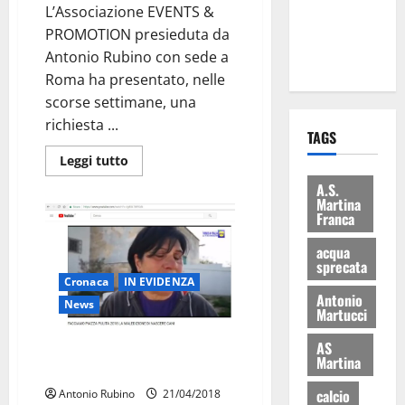
L’Associazione EVENTS &
ai 15 nuovi
PROMOTION presieduta da
Fucilieri
Antonio Rubino con sede a
dell’Aria
Roma ha presentato, nelle
scorse settimane, una
richiesta ...
TAGS
Leggi tutto
A.S.
Martina
Franca
acqua
sprecata
Cronaca
IN EVIDENZA
Antonio
News
Martucci
AS
Facciamo Piazza Pulita e la
Martina
maledizione di nascere cani
calcio
Antonio Rubino
21/04/2018