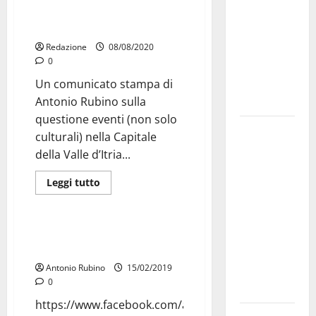
“Come per Carrisi, un “sistema”
bando
in Comune a Martina Franca”
alloggi ERP
2026:
Redazione
08/08/2020
0
domande
dal 26
Un comunicato stampa di
agosto
Antonio Rubino sulla
questione eventi (non solo
La gara
culturali) nella Capitale
ciclistica
della Valle d’Itria...
dei Giochi
Editoriali
IN EVIDENZA
attraversa
Leggi tutto
Sport
Martina
Franca:
Il Presidente del Martina nella
ecco le
nostra redazione
strade
Antonio Rubino
15/02/2019
interessate
0
e gli orari
https://www.facebook.com/antonio.rubino1/videos