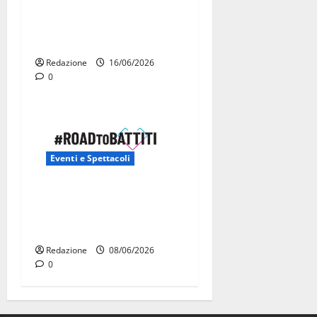
La Fanfara dell’Aeronautica
Militare suona in piazza a
Martina Franca
Redazione
16/06/2026
0
Eventi e Spettacoli
Road to Battiti 2026 arriva
a Martina Franca con Raf e
Fred De Palma
Redazione
08/06/2026
0