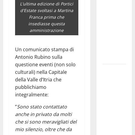
L'ultima edizione di Portici
Franca
d'Estate svoltasi a Martina
pubblica il
Franca prima che
bando
insediasse questa
alloggi ERP
amministrazione
2026:
domande
Un comunicato stampa di
dal 26
Antonio Rubino sulla
agosto
questione eventi (non solo
La gara
culturali) nella Capitale
ciclistica
della Valle d’Itria che
dei Giochi
pubblichiamo
attraversa
integralmente:
Martina
“
Sono stato contattato
Franca:
anche in privato da molti
ecco le
che si sono meravigliati del
strade
mio silenzio, oltre che da
interessate