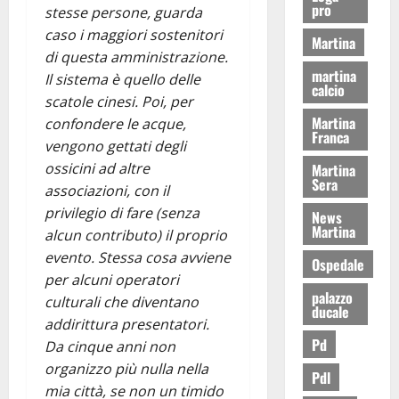
pro
stesse persone, guarda
caso i maggiori sostenitori
Martina
di questa amministrazione.
martina
Il sistema è quello delle
calcio
scatole cinesi. Poi, per
Martina
confondere le acque,
Franca
vengono gettati degli
ossicini ad altre
Martina
Sera
associazioni, con il
privilegio di fare (senza
News
Martina
alcun contributo) il proprio
evento. Stessa cosa avviene
Ospedale
per alcuni operatori
palazzo
culturali che diventano
ducale
addirittura presentatori.
Pd
Da cinque anni non
organizzo più nulla nella
Pdl
mia città, se non un timido