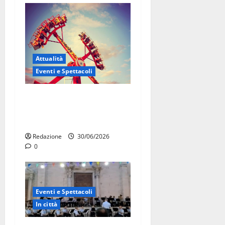
Attualità
Eventi e Spettacoli
Luna park al Pergolo, bus
gratis e giostre gratuite per
i bambini
Redazione
30/06/2026
0
Eventi e Spettacoli
In città