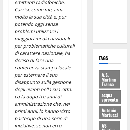
emittenti radiofoniche.
consegnati
Carrisi, come me, ama
i Baschi Blu
molto la sua città e, pur
ai 15 nuovi
potendo oggi senza
Fucilieri
problemi utilizzare i
dell’Aria
maggiori media nazionali
per problematiche culturali
di carattere nazionale, ha
TAGS
deciso di fare una
conferenza stampa locale
A.S.
per esternare il suo
Martina
disappunto sulla gestione
Franca
degli eventi nella sua città.
acqua
Lo fa dopo tre anni di
sprecata
amministrazione che, nei
Antonio
primi anni, lo hanno visto
Martucci
partecipe di una serie di
AS
iniziative, se non erro