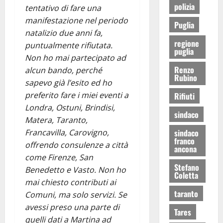
polizia
tentativo di fare una
manifestazione nel periodo
Puglia
natalizio due anni fa,
regione
puntualmente rifiutata.
puglia
Non ho mai partecipato ad
Renzo
alcun bando, perché
Rubino
sapevo già l’esito ed ho
preferito fare i miei eventi a
Rifiuti
Londra, Ostuni, Brindisi,
sindaco
Matera, Taranto,
sindaco
Francavilla, Carovigno,
franco
offrendo consulenze a città
ancona
come Firenze, San
Stefano
Benedetto e Vasto. Non ho
Coletta
mai chiesto contributi ai
taranto
Comuni, ma solo servizi. Se
avessi preso una parte di
Tares
quelli dati a Martina ad