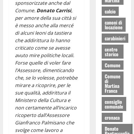
Martina
sponsorizzate anche dal
Comune.
Donato Carrisi
,
calcio
per amore della sua città si
canoni di
è messo anche alla mercé
locazione
di alcuni leoni da tastiera
carabinieri
che addirittura lo hanno
criticato come se avesse
centro
storico
avuto mire politiche locali.
Forse quelle di voler fare
Comune
l’Assessore, dimenticando
Comune
che, se lo volesse, potrebbe
di
mirare a ricoprire, per le
Martina
Franca
sue qualità, addirittura il
Ministero della Cultura e
consiglio
comunale
non certamente all’incarico
ricoperto dall’Assessore
cronaca
Gianfranco Palmisano che
Donato
svolge come lavoro a
Pentassuglia