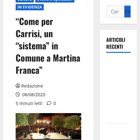
IN EVIDENZA
“Come per
Carrisi, un
ARTICOLI
“sistema” in
RECENTI
Comune a Martina
Ospedale di
Franca”
Martina
Franca,
Forza Italia
Redazione
annuncia la
08/08/2020
protesta:
5 minuti letti
0
sit-in lunedì
10 agosto
Il Comune
di Martina