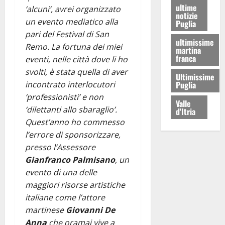
ultime
‘alcuni’, avrei organizzato
notizie
un evento mediatico alla
Puglia
pari del Festival di San
ultimissime
Remo. La fortuna dei miei
martina
franca
eventi, nelle città dove li ho
svolti, è stata quella di aver
Ultimissime
Puglia
incontrato interlocutori
‘professionisti’ e non
Valle
‘dilettanti allo sbaraglio’.
d'Itria
Quest’anno ho commesso
l’errore di sponsorizzare,
presso l’Assessore
Gianfranco Palmisano
, un
evento di una delle
maggiori risorse artistiche
italiane come l’attore
martinese
Giovanni De
Anna
che oramai vive a