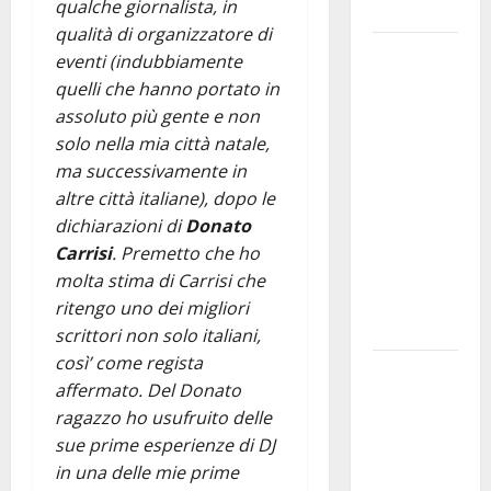
qualche giornalista, in
e gli orari
qualità di organizzatore di
Martina
eventi (indubbiamente
Franca
quelli che hanno portato in
investe
assoluto più gente e non
sulle
solo nella mia città natale,
famiglie: in
ma successivamente in
arrivo tre
altre città italiane), dopo le
seminari
dichiarazioni di
Donato
dedicati ad
Carrisi
. Premetto che ho
adolescenti,
molta stima di Carrisi che
genitori ed
ritengo uno dei migliori
empatia
scrittori non solo italiani,
così’ come regista
Aeronautica
affermato. Del Donato
Militare, al
ragazzo ho usufruito delle
16° Stormo
sue prime esperienze di DJ
di Martina
in una delle mie prime
Franca