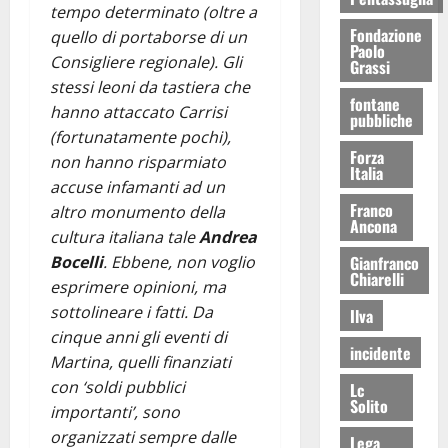
tempo determinato (oltre a
Fondazione
quello di portaborse di un
Paolo
Consigliere regionale). Gli
Grassi
stessi leoni da tastiera che
fontane
hanno attaccato Carrisi
pubbliche
(fortunatamente pochi),
Forza
non hanno risparmiato
Italia
accuse infamanti ad un
Franco
altro monumento della
Ancona
cultura italiana tale
Andrea
Gianfranco
Bocelli
. Ebbene, non voglio
Chiarelli
esprimere opinioni, ma
sottolineare i fatti. Da
Ilva
cinque anni gli eventi di
incidente
Martina, quelli finanziati
con ‘soldi pubblici
Lc
Solito
importanti’, sono
organizzati sempre dalle
Lega