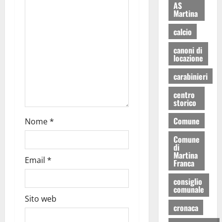
AS
Martina
calcio
canoni di
locazione
carabinieri
centro
storico
Comune
Nome
*
Comune
di
Martina
Email
*
Franca
consiglio
comunale
Sito web
cronaca