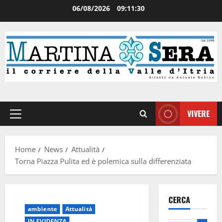
06/08/2026
09:11:30
VIVERE
Home
News
Attualità
Torna Piazza Pulita ed è polemica sulla differenziata
CERCA
ambiente
Attualità
IN EVIDENZA