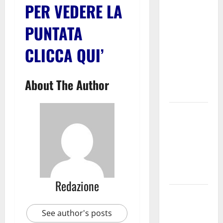
medici solo
PER VEDERE LA
a
PUNTATA
novembre.
Faremo
CLICCA QUI’
accesso agli
atti su Tari,
rifiuti e
About The Author
bilancio”
Martina
Franca: Il
sindaco non
ha fatto le
scuse alla
Lillo
Redazione
Due giovani
di Martina
See author's posts
Franca tra