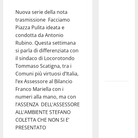
Aeronautica
Nuova serie della nota
Militare, al
trasmissione Facciamo
16° Stormo
Piazza Pulita ideata e
di Martina
condotta da Antonio
Franca
Rubino. Questa settimana
consegnati
si parla di differenziata con
i Baschi Blu
il sindaco di Locorotondo
ai 15 nuovi
Tommaso Scatigna, tra i
Fucilieri
Comuni più virtuosi d’Italia,
dell’Aria
l’ex Assessore al Bilancio
Martina
Franco Mariella con i
Franca,
numeri alla mano, ma con
Marraffa
l’ASSENZA DELL’ASSESSORE
attacca
ALL’AMBIENTE STEFANO
Regione e
COLETTA CHE NON SI E’
Comune:
PRESENTATO
“Nuovi