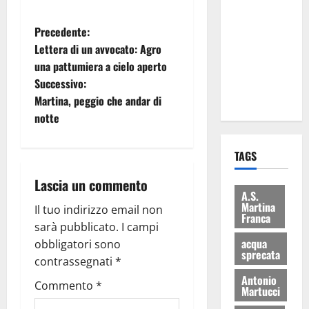
le
eccellenze
Precedente:
universitarie
Lettera di un avvocato: Agro
italiane:
una pattumiera a cielo aperto
premiate a
Successivo:
Montecitorio
Martina, peggio che andar di
notte
TAGS
Lascia un commento
A.S.
Martina
Il tuo indirizzo email non
Franca
sarà pubblicato.
I campi
acqua
obbligatori sono
sprecata
contrassegnati
*
Antonio
Commento
*
Martucci