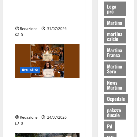
Stormo di Martina Franca
Lega
pro
consegnati i Baschi Blu ai
15 nuovi Fucilieri dell’Aria
Martina
Redazione
31/07/2026
martina
0
calcio
Martina
Franca
Martina
Attualità
Sera
News
Due giovani di Martina
Martina
Franca tra le eccellenze
Ospedale
universitarie italiane:
premiate a Montecitorio
palazzo
ducale
Redazione
24/07/2026
0
Pd