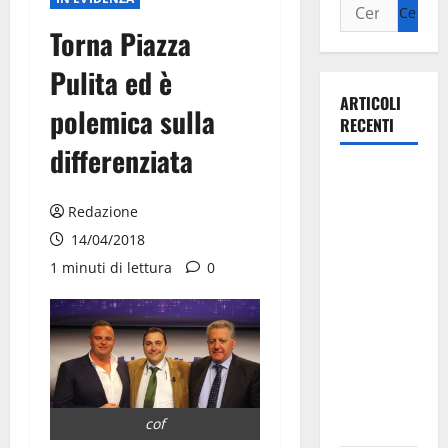
Torna Piazza
Pulita ed è
ARTICOLI
polemica sulla
RECENTI
differenziata
Martina
Franca
Redazione
investe
14/04/2018
sulle
1 minuti di lettura
0
famiglie: in
arrivo tre
seminari
dedicati ad
adolescenti,
genitori ed
cof
empatia