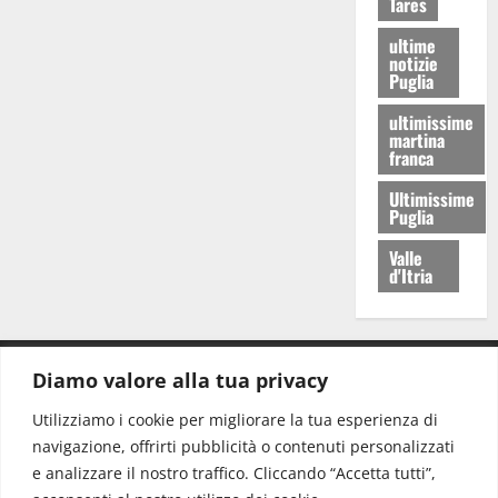
Tares
ultime
notizie
Puglia
ultimissime
martina
franca
Ultimissime
Puglia
Valle
d'Itria
Diamo valore alla tua privacy
CONTATTI.
Utilizziamo i cookie per migliorare la tua esperienza di
navigazione, offrirti pubblicità o contenuti personalizzati
Redazione:
redazione@www.martinasera.it
e analizzare il nostro traffico. Cliccando “Accetta tutti”,
Direttore:
direttore@www.martinasera.it