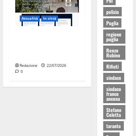
Pdl
polizia
Attualità
In città
Puglia
Parcheggi a Martina Franca,
regione
puglia
cambia tutto: abbonamenti
online sul nuovo portale
Renzo
Rubino
Muvin
Rifiuti
Redazione
22/07/2026
0
sindaco
sindaco
franco
ancona
Stefano
Coletta
taranto