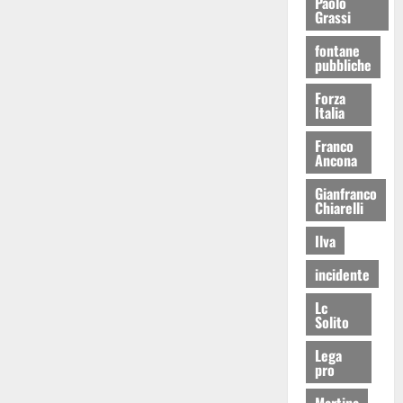
Paolo
Grassi
fontane
pubbliche
Forza
Italia
Franco
Ancona
Gianfranco
Chiarelli
Ilva
incidente
Lc
Solito
Lega
pro
Martina