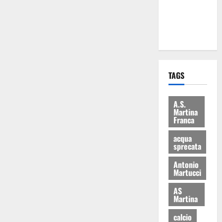
ai 15 nuovi
Fucilieri
dell’Aria
TAGS
A.S.
Martina
Franca
acqua
sprecata
Antonio
Martucci
AS
Martina
calcio