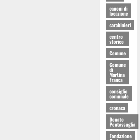
canoni di
locazione
carabinieri
centro
storico
Comune
Comune
di
Martina
Franca
consiglio
comunale
cronaca
Donato
Pentassuglia
Fondazione