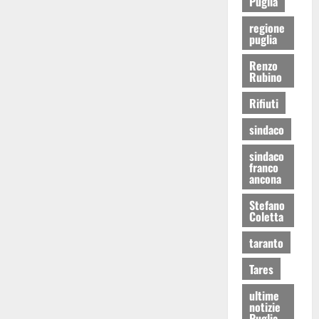
Puglia
regione
puglia
Renzo
Rubino
Rifiuti
sindaco
sindaco
franco
ancona
Stefano
Coletta
taranto
Tares
ultime
notizie
Puglia