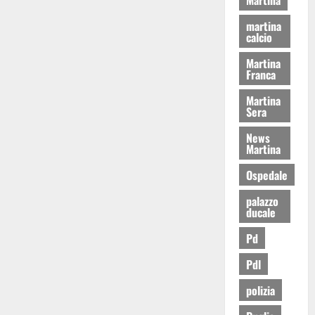
martina
calcio
Martina
Franca
Martina
Sera
News
Martina
Ospedale
palazzo
ducale
Pd
Pdl
polizia