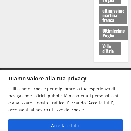
ultimissime
martina
franca
Ultimissime
Puglia
Valle
d'Itria
Diamo valore alla tua privacy
CONTATTI.
Utilizziamo i cookie per migliorare la tua esperienza di
navigazione, offrirti pubblicità o contenuti personalizzati
Redazione:
redazione@www.martinasera.it
e analizzare il nostro traffico. Cliccando “Accetta tutti”,
Direttore:
direttore@www.martinasera.it
acconsenti al nostro utilizzo dei cookie.
Info & Commerciale:
info@www.martinasera.it
Accettare tutto