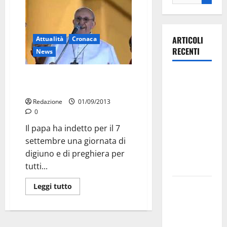
ARTICOLI
Attualità
Cronaca
RECENTI
News
Ospedale di
Il papa: sabato 7 digiuno dei
cattolici per la pace
Martina
Franca,
Redazione
01/09/2013
0
Forza Italia
annuncia la
Il papa ha indetto per il 7
protesta:
settembre una giornata di
sit-in lunedì
digiuno e di preghiera per
10 agosto
tutti...
Il Comune
Leggi tutto
di Martina
Franca
pubblica il