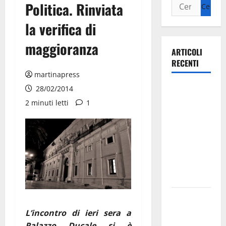
Politica. Rinviata
la verifica di
maggioranza
ARTICOLI
RECENTI
martinapress
Ospedale di
28/02/2014
Martina
2 minuti letti
1
Franca,
Forza Italia
annuncia la
protesta:
sit-in lunedì
10 agosto
Il Comune
di Martina
L’incontro di ieri sera a
Franca
Palazzo Ducale si è