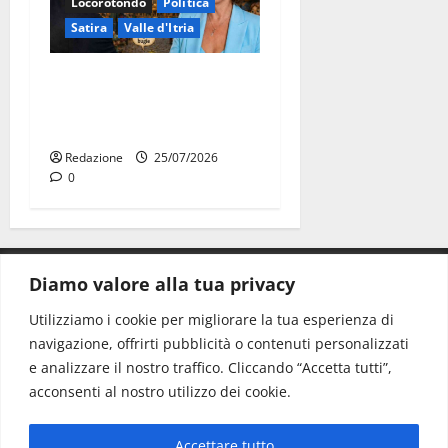
Locorotondo
Politica
Satira
Valle d'Itria
Martina Franca: Il sindaco
non ha fatto le scuse alla
Lillo
Redazione
25/07/2026
0
Diamo valore alla tua privacy
CONTATTI.
Utilizziamo i cookie per migliorare la tua esperienza di
navigazione, offrirti pubblicità o contenuti personalizzati
Redazione:
redazione@www.martinasera.it
e analizzare il nostro traffico. Cliccando “Accetta tutti”,
Direttore:
direttore@www.martinasera.it
acconsenti al nostro utilizzo dei cookie.
Info & Commerciale:
info@www.martinasera.it
Accettare tutto