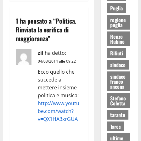
Puglia
1 ha pensato a “
Politica.
regione
puglia
Rinviata la verifica di
Renzo
maggioranza
”
Rubino
zil
ha detto:
Rifiuti
04/03/2014 alle 09:22
sindaco
Ecco quello che
sindaco
succede a
franco
ancona
mettere insieme
politica e musica:
Stefano
Coletta
http://www.youtu
be.com/watch?
taranto
v=QX1HA3xrGUA
Tares
RISPONDI
ultime