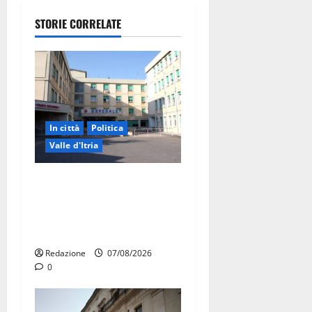
STORIE CORRELATE
In città
Politica
Valle d'Itria
Ospedale di Martina Franca,
Forza Italia annuncia la
protesta: sit-in lunedì 10
agosto
Redazione
07/08/2026
0