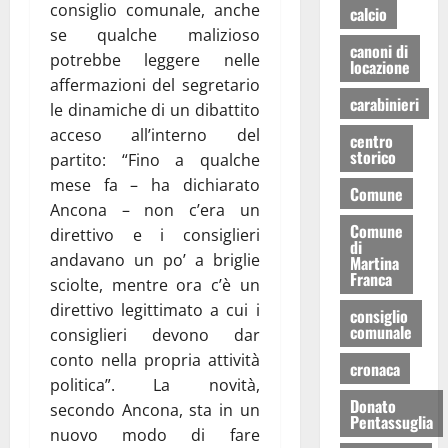
consiglio comunale, anche
calcio
se qualche malizioso
canoni di
potrebbe leggere nelle
locazione
affermazioni del segretario
carabinieri
le dinamiche di un dibattito
acceso all’interno del
centro
storico
partito: “Fino a qualche
mese fa – ha dichiarato
Comune
Ancona – non c’era un
Comune
direttivo e i consiglieri
di
andavano un po’ a briglie
Martina
Franca
sciolte, mentre ora c’è un
direttivo legittimato a cui i
consiglio
comunale
consiglieri devono dar
conto nella propria attività
cronaca
politica”. La novità,
Donato
secondo Ancona, sta in un
Pentassuglia
nuovo modo di fare