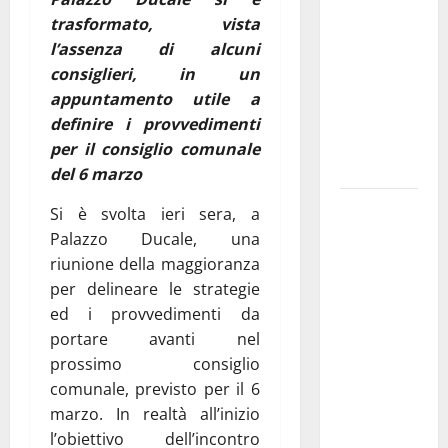
pubblica il
trasformato, vista
bando
l’assenza di alcuni
alloggi ERP
consiglieri, in un
2026:
appuntamento utile a
domande
definire i provvedimenti
dal 26
per il consiglio comunale
agosto
del 6 marzo
La gara
Si è svolta ieri sera, a
ciclistica
Palazzo Ducale, una
dei Giochi
riunione della maggioranza
attraversa
per delineare le strategie
Martina
ed i provvedimenti da
Franca:
portare avanti nel
ecco le
prossimo consiglio
strade
comunale, previsto per il 6
interessate
marzo. In realtà all’inizio
e gli orari
l’obiettivo dell’incontro