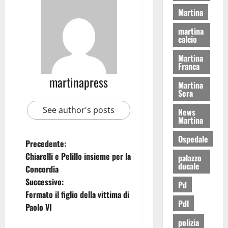
Martina
martina
calcio
Martina
Franca
martinapress
Martina
Sera
See author's posts
News
Martina
Ospedale
Precedente:
Chiarelli e Pelillo insieme per la
palazzo
ducale
Concordia
Successivo:
Pd
Fermato il figlio della vittima di
Pdl
Paolo VI
polizia