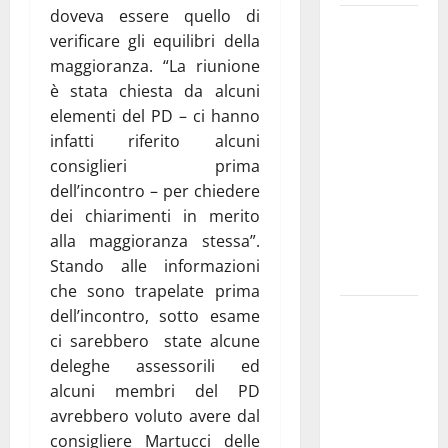
doveva essere quello di
Martina
verificare gli equilibri della
Franca
maggioranza. “La riunione
investe
è stata chiesta da alcuni
sulle
elementi del PD – ci hanno
famiglie: in
infatti riferito alcuni
arrivo tre
consiglieri prima
seminari
dell’incontro – per chiedere
dedicati ad
dei chiarimenti in merito
adolescenti,
alla maggioranza stessa”.
genitori ed
Stando alle informazioni
empatia
che sono trapelate prima
Aeronautica
dell’incontro, sotto esame
Militare, al
ci sarebbero state alcune
16° Stormo
deleghe assessorili ed
di Martina
alcuni membri del PD
Franca
avrebbero voluto avere dal
consegnati
consigliere Martucci delle