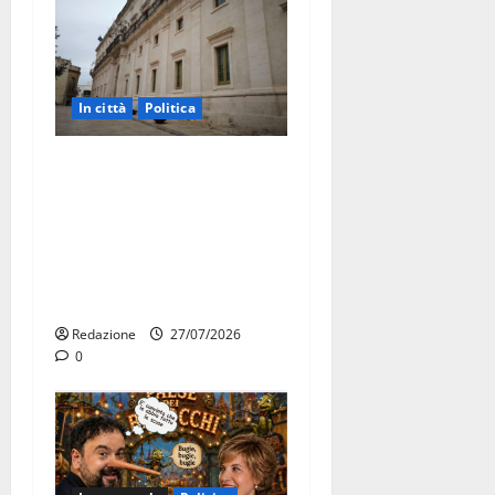
In città
Politica
Martina Franca, Marraffa
attacca Regione e Comune:
“Nuovi medici solo a
novembre. Faremo accesso
agli atti su Tari, rifiuti e
bilancio”
Redazione
27/07/2026
0