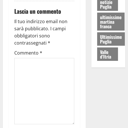
notizie
Puglia
Lascia un commento
ultimissime
Il tuo indirizzo email non
martina
franca
sarà pubblicato.
I campi
obbligatori sono
Ultimissime
Puglia
contrassegnati
*
Valle
Commento
*
d'Itria