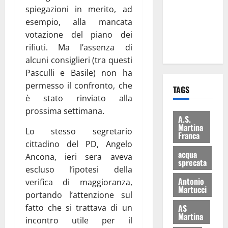
i Baschi Blu
spiegazioni in merito, ad
ai 15 nuovi
esempio, alla mancata
Fucilieri
votazione del piano dei
dell’Aria
rifiuti. Ma l’assenza di
alcuni consiglieri (tra questi
Pasculli e Basile) non ha
permesso il confronto, che
TAGS
è stato rinviato alla
prossima settimana.
A.S.
Martina
Lo stesso segretario
Franca
cittadino del PD, Angelo
acqua
Ancona, ieri sera aveva
sprecata
escluso l’ipotesi della
Antonio
verifica di maggioranza,
Martucci
portando l’attenzione sul
fatto che si trattava di un
AS
Martina
incontro utile per il