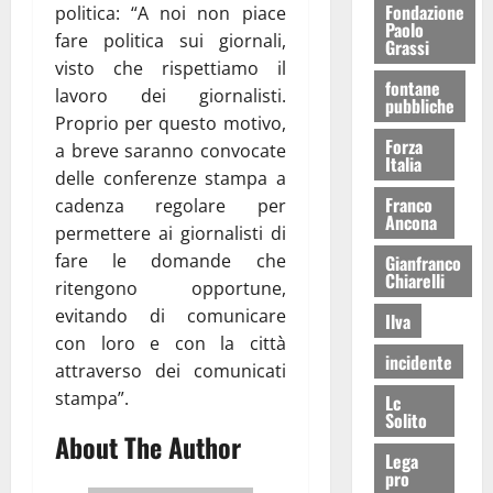
Fondazione
politica: “A noi non piace
Paolo
fare politica sui giornali,
Grassi
visto che rispettiamo il
fontane
lavoro dei giornalisti.
pubbliche
Proprio per questo motivo,
Forza
a breve saranno convocate
Italia
delle conferenze stampa a
Franco
cadenza regolare per
Ancona
permettere ai giornalisti di
fare le domande che
Gianfranco
Chiarelli
ritengono opportune,
evitando di comunicare
Ilva
con loro e con la città
incidente
attraverso dei comunicati
stampa”.
Lc
Solito
About The Author
Lega
pro