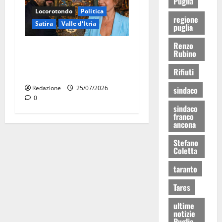
Puglia
Locorotondo
Politica
regione
Satira
Valle d'Itria
puglia
Renzo
Martina Franca: Il sindaco
Rubino
non ha fatto le scuse alla
Rifiuti
Lillo
Redazione
25/07/2026
sindaco
0
sindaco
franco
ancona
Stefano
Coletta
taranto
Tares
ultime
notizie
Puglia