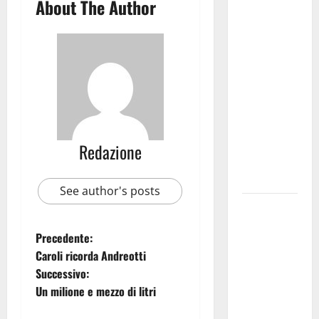
Martina
About The Author
Franca
investe
sulle
famiglie: in
arrivo tre
seminari
dedicati ad
adolescenti,
Redazione
genitori ed
empatia
See author's posts
Aeronautica
Militare, al
Precedente:
16° Stormo
Caroli ricorda Andreotti
di Martina
Successivo:
Franca
Un milione e mezzo di litri
consegnati
i Baschi Blu