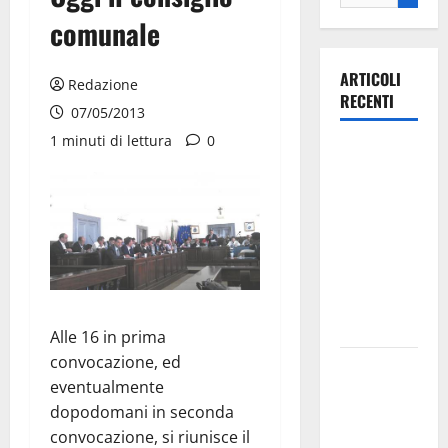
comunale
ARTICOLI
Redazione
RECENTI
07/05/2013
1 minuti di lettura
0
Ospedale di
Martina
Franca,
Forza Italia
annuncia la
protesta:
sit-in lunedì
10 agosto
Alle 16 in prima
convocazione, ed
Il Comune
eventualmente
di Martina
dopodomani in seconda
Franca
convocazione, si riunisce il
pubblica il