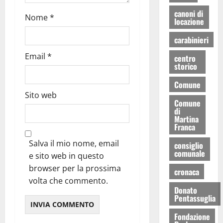
canoni di
Nome
*
locazione
carabinieri
Email
*
centro
storico
Comune
Sito web
Comune
di
Martina
Franca
Salva il mio nome, email
consiglio
comunale
e sito web in questo
browser per la prossima
cronaca
volta che commento.
Donato
Pentassuglia
Fondazione