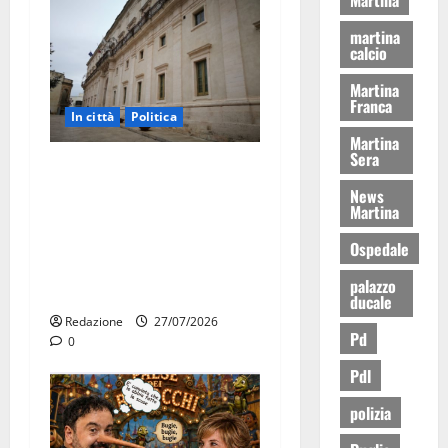
martina
calcio
Martina
Franca
In città
Politica
Martina
Sera
Martina Franca, Marraffa
attacca Regione e Comune:
News
Martina
“Nuovi medici solo a
novembre. Faremo accesso
Ospedale
agli atti su Tari, rifiuti e
palazzo
bilancio”
ducale
Redazione
27/07/2026
Pd
0
Pdl
polizia