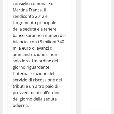
consiglio comunale di
bando
Martina Franca. Il
alloggi ERP
rendiconto 2012 è
2026:
l’argomento principale
domande
della seduta e a tenere
dal 26
banco saranno i numeri del
agosto
bilancio, con i 9 milioni 340
La gara
mila euro di avanzi di
ciclistica
amministrazione e non
dei Giochi
solo loro. Un ordine del
attraversa
giorno riguardante
Martina
l’internalizzazione del
Franca:
servizio di riscossione dei
ecco le
tributi e un altro paio di
strade
provvedimenti, all’ordine
interessate
del giorno della seduta
e gli orari
odierna.