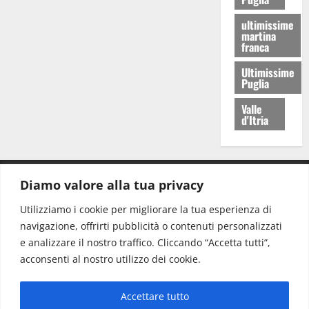
ultimissime
martina
franca
Ultimissime
Puglia
Valle
d'Itria
Diamo valore alla tua privacy
CONTATTI.
Utilizziamo i cookie per migliorare la tua esperienza di
navigazione, offrirti pubblicità o contenuti personalizzati
Redazione:
redazione@www.martinasera.it
e analizzare il nostro traffico. Cliccando “Accetta tutti”,
Direttore:
direttore@www.martinasera.it
acconsenti al nostro utilizzo dei cookie.
Info & Commerciale:
info@www.martinasera.it
Accettare tutto