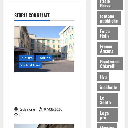
Paolo
Grassi
STORIE CORRELATE
fontane
pubbliche
Forza
Italia
Franco
Ancona
In città
Politica
Gianfranco
Chiarelli
Valle d'Itria
Ilva
Ospedale di Martina Franca,
Forza Italia annuncia la
incidente
protesta: sit-in lunedì 10
Lc
agosto
Solito
Redazione
07/08/2026
Lega
0
pro
Martina