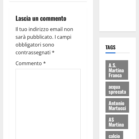
ai 15 nuovi
Fucilieri
Lascia un commento
dell’Aria
Il tuo indirizzo email non
sarà pubblicato.
I campi
obbligatori sono
TAGS
contrassegnati
*
Commento
*
A.S.
Martina
Franca
acqua
sprecata
Antonio
Martucci
AS
Martina
calcio