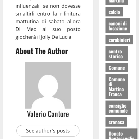
Martina
influenzali: se non dovesse
calcio
smaltirli entro la rifinitura
mattutina di sabato allora
canoni di
locazione
Di Meo al suo posto
giocherà il Jolly De Lucia.
carabinieri
About The Author
centro
storico
Comune
Comune
di
Martina
Franca
consiglio
comunale
Valerio Cantore
cronaca
See author's posts
Donato
Pentassuglia