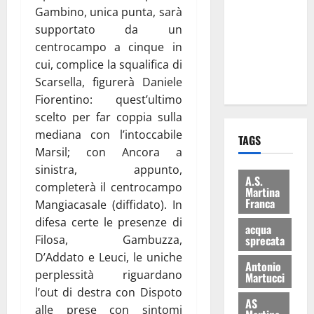
consegnati
Gambino, unica punta, sarà
i Baschi Blu
supportato da un
ai 15 nuovi
centrocampo a cinque in
Fucilieri
cui, complice la squalifica di
dell’Aria
Scarsella, figurerà Daniele
Fiorentino: quest’ultimo
scelto per far coppia sulla
mediana con l’intoccabile
TAGS
Marsil; con Ancora a
sinistra, appunto,
A.S.
completerà il centrocampo
Martina
Franca
Mangiacasale (diffidato). In
difesa certe le presenze di
acqua
Filosa, Gambuzza,
sprecata
D’Addato e Leuci, le uniche
Antonio
perplessità riguardano
Martucci
l’out di destra con Dispoto
AS
alle prese con sintomi