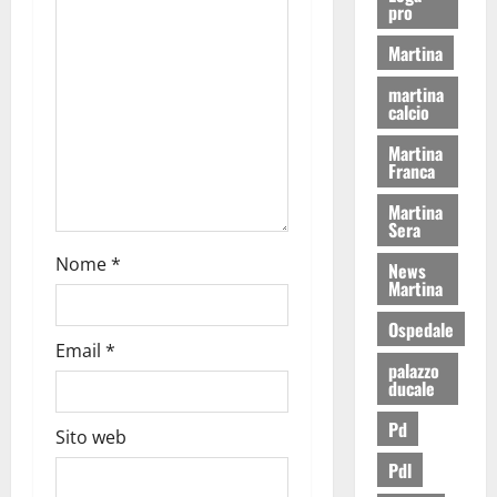
pro
Martina
martina
calcio
Martina
Franca
Martina
Sera
Nome
*
News
Martina
Ospedale
Email
*
palazzo
ducale
Pd
Sito web
Pdl