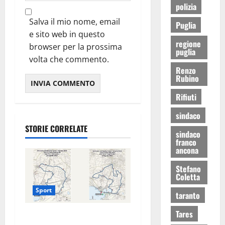
polizia
Salva il mio nome, email
Puglia
e sito web in questo
regione
browser per la prossima
puglia
volta che commento.
Renzo
Rubino
Rifiuti
sindaco
STORIE CORRELATE
sindaco
franco
ancona
Stefano
Coletta
Sport
taranto
Tares
La gara ciclistica dei Giochi