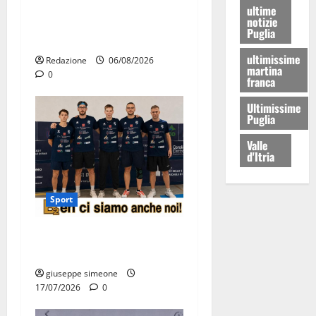
attraversa Martina Franca:
ultime
notizie
ecco le strade interessate e
Puglia
gli orari
ultimissime
Redazione
06/08/2026
martina
0
franca
Ultimissime
Puglia
Valle
d'Itria
Sport
Olimpia Martina, doppio
salto nei vertici nazionali
giuseppe simeone
17/07/2026
0