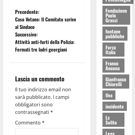
Fondazione
Precedente:
Paolo
Caso Votano: Il Comitato scrive
Grassi
al Sindaco
fontane
Successivo:
pubbliche
Attività anti-furti della Polizia:
Forza
Fermati tre ladri georgiani
Italia
Franco
Ancona
Lascia un commento
Gianfranco
Chiarelli
Il tuo indirizzo email non
Ilva
sarà pubblicato.
I campi
obbligatori sono
incidente
contrassegnati
*
Lc
Solito
Commento
*
Lega