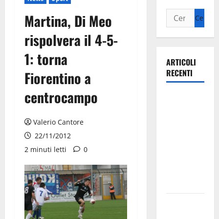
Martina, Di Meo
rispolvera il 4-5-
1: torna
ARTICOLI
RECENTI
Fiorentino a
centrocampo
Ospedale di
Martina
Franca,
Valerio Cantore
Forza Italia
22/11/2012
annuncia la
2 minuti letti
0
protesta:
sit-in lunedì
10 agosto
Il Comune
di Martina