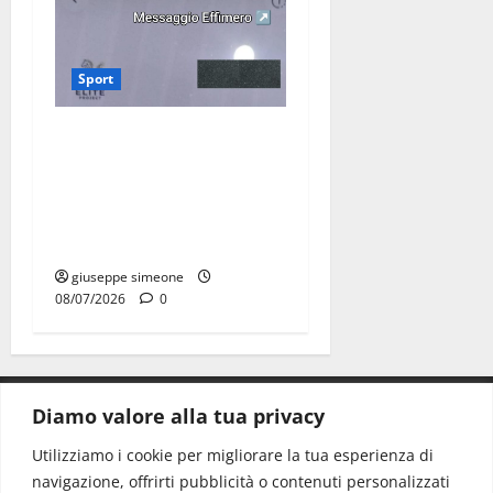
Sport
Martina Franca, lettere
effimere ai giovani
calciatori: il caso che fa
riflettere famiglie e società
sportive
giuseppe simeone
08/07/2026
0
Diamo valore alla tua privacy
CONTATTI.
Utilizziamo i cookie per migliorare la tua esperienza di
navigazione, offrirti pubblicità o contenuti personalizzati
Redazione:
redazione@www.martinasera.it