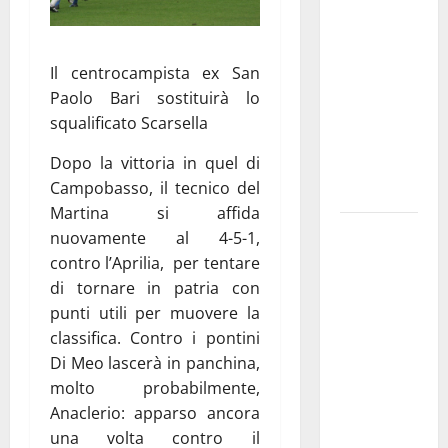
Franca
pubblica il
bando
Il centrocampista ex San
alloggi ERP
Paolo Bari sostituirà lo
2026:
squalificato Scarsella
domande
Dopo la vittoria in quel di
dal 26
Campobasso, il tecnico del
agosto
Martina si affida
La gara
nuovamente al 4-5-1,
ciclistica
contro l’Aprilia, per tentare
dei Giochi
di tornare in patria con
attraversa
punti utili per muovere la
Martina
classifica. Contro i pontini
Franca:
Di Meo lascerà in panchina,
ecco le
molto probabilmente,
strade
Anaclerio: apparso ancora
interessate
una volta contro il