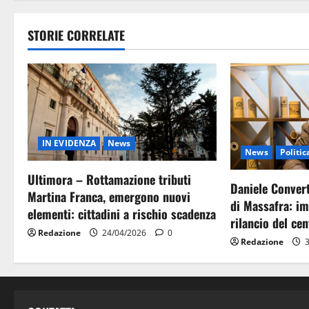
STORIE CORRELATE
IN EVIDENZA
News
News
Politic
Ultimora – Rottamazione tributi
Daniele Convert
Martina Franca, emergono nuovi
di Massafra: im
elementi: cittadini a rischio scadenza
rilancio del ce
Redazione
24/04/2026
0
Redazione
3