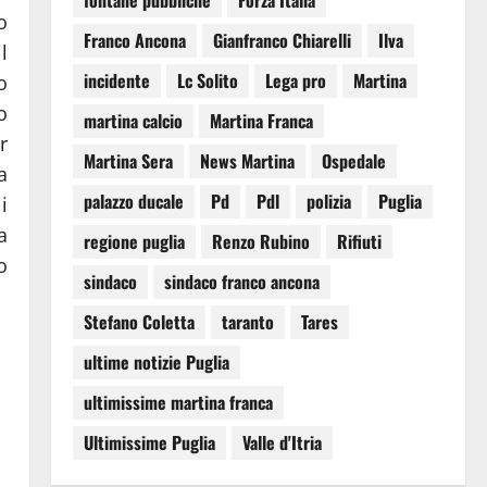
fontane pubbliche
Forza Italia
o
Franco Ancona
Gianfranco Chiarelli
Ilva
l
incidente
Lc Solito
Lega pro
Martina
o
o
martina calcio
Martina Franca
r
Martina Sera
News Martina
Ospedale
a
palazzo ducale
Pd
Pdl
polizia
Puglia
i
a
regione puglia
Renzo Rubino
Rifiuti
o
sindaco
sindaco franco ancona
Stefano Coletta
taranto
Tares
ultime notizie Puglia
ultimissime martina franca
Ultimissime Puglia
Valle d'Itria