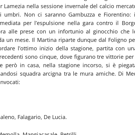
gor Lamezia nella sessione invernale del calcio mercat
li umbri. Non ci saranno Gambuzza e Fiorentino: i
imediata per l’espulsione nella gara contro il Borg
a alle prese con un infortunio al ginocchio che l
 da un mese. Il Martina riparte dunque dal Foligno pe
rdare l’ottimo inizio della stagione, partita con un
precedenti sono cinque, dove figurano tre vittorie per 
e però in casa, nella stagione incorso, si è piegat
mandosi squadra arcigna tra le mura amiche. Di Me
onvocati:
Daleno, Falagario, De Lucia.
Memolla, Mangiacasale, Petrilli.