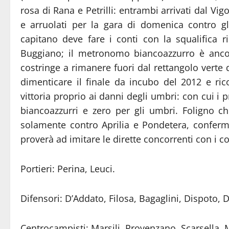
rosa di Rana e Petrilli: entrambi arrivati dal Vi
e arruolati per la gara di domenica contro g
capitano deve fare i conti con la squalifica r
Buggiano; il metronomo biancoazzurro è ancor
costringe a rimanere fuori dal rettangolo verte
dimenticare il finale da incubo del 2012 e rico
vittoria proprio ai danni degli umbri: con cui i 
biancoazzurri e zero per gli umbri. Foligno ch
solamente contro Aprilia e Pondetera, confer
proverà ad imitare le dirette concorrenti con i c
Portieri: Perina, Leuci.
Difensori: D’Addato, Filosa, Bagaglini, Dispoto, 
Centrocampisti: Marsili, Provenzano, Scarsella, 