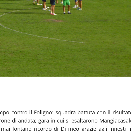
mpo contro il Foligno: squadra battuta con il risultat
rone di andata; gara in cui si esaltarono Mangiacasal
rmai lontano ricordo di Di meo grazie agli innesti i