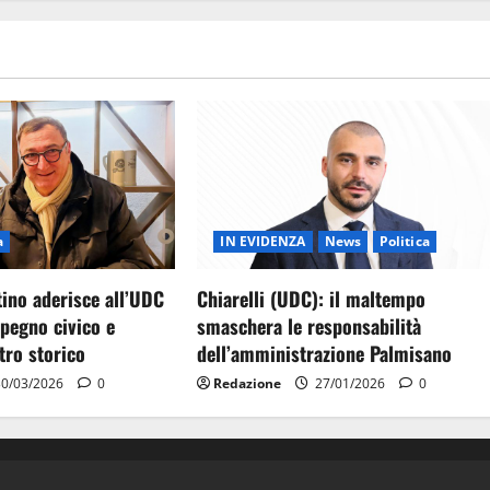
a
IN EVIDENZA
News
Politica
ino aderisce all’UDC
Chiarelli (UDC): il maltempo
pegno civico e
smaschera le responsabilità
ntro storico
dell’amministrazione Palmisano
0/03/2026
0
Redazione
27/01/2026
0