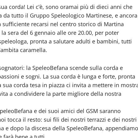
ua corda! Lei c’è, sono oramai più di dieci anni che
ta da tutto il Gruppo Speleologico Martinese, e ancora
 sufficiente recarsi nel centro storico di Martina
 la sera del 6 gennaio alle ore 20.00, per poter
peleologa, pronta a salutare adulti e bambini, tutti
’ambita caramella.
 sognatori: la SpeleoBefana scende sulla corda e
passioni e sogni. La sua corda è lunga e forte, pronta
a sua corda tesa in piazza ci invita a mettere in mostr
nvita a condividere la parte migliore della nostra
 SpeleoBefana e dei suoi amici del GSM saranno
oi tocca il resto: sui fili dei nostri terrazzi e dei nostri
ima e dopo la discesa della SpeleoBefana, appendiam
farà bene a tutti.