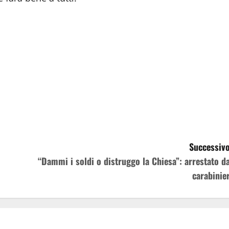
Successivo
“Dammi i soldi o distruggo la Chiesa”: arrestato da
carabinier