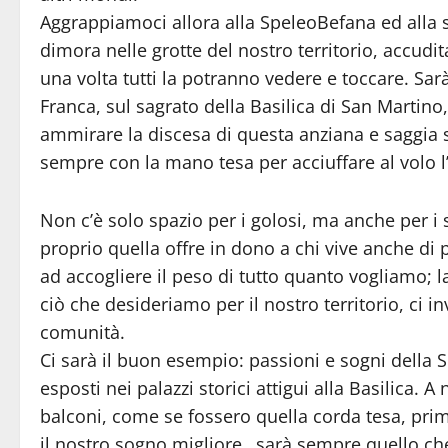
Aggrappiamoci allora alla SpeleoBefana ed alla s
dimora nelle grotte del nostro territorio, accudi
una volta tutti la potranno vedere e toccare. Sarà
Franca, sul sagrato della Basilica di San Martino,
ammirare la discesa di questa anziana e saggia s
sempre con la mano tesa per acciuffare al volo l
Non c’è solo spazio per i golosi, ma anche per i
proprio quella offre in dono a chi vive anche di 
ad accogliere il peso di tutto quanto vogliamo; l
ciò che desideriamo per il nostro territorio, ci i
comunità.
Ci sarà il buon esempio: passioni e sogni della
esposti nei palazzi storici attigui alla Basilica. A n
balconi, come se fossero quella corda tesa, pr
il nostro sogno migliore…sarà sempre quello che 