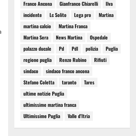
Franco Ancona
Gianfranco Chiarelli
Ilva
incidente
Lc Solito
Lega pro
Martina
martina calcio
Martina Franca
a
Martina Sera
News Martina
Ospedale
palazzo ducale
Pd
Pdl
polizia
Puglia
regione puglia
Renzo Rubino
Rifiuti
sindaco
sindaco franco ancona
Stefano Coletta
taranto
Tares
ultime notizie Puglia
ultimissime martina franca
Ultimissime Puglia
Valle d'Itria