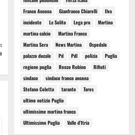
fontane pubbliche
Forza Italia
Franco Ancona
Gianfranco Chiarelli
Ilva
incidente
Lc Solito
Lega pro
Martina
martina calcio
Martina Franca
:
Martina Sera
News Martina
Ospedale
o
palazzo ducale
Pd
Pdl
polizia
Puglia
regione puglia
Renzo Rubino
Rifiuti
sindaco
sindaco franco ancona
Stefano Coletta
taranto
Tares
ultime notizie Puglia
ultimissime martina franca
Ultimissime Puglia
Valle d'Itria