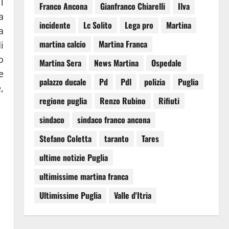
l
Franco Ancona
Gianfranco Chiarelli
Ilva
a
incidente
Lc Solito
Lega pro
Martina
a
martina calcio
Martina Franca
i
o
Martina Sera
News Martina
Ospedale
e
palazzo ducale
Pd
Pdl
polizia
Puglia
,
regione puglia
Renzo Rubino
Rifiuti
sindaco
sindaco franco ancona
Stefano Coletta
taranto
Tares
ultime notizie Puglia
ultimissime martina franca
Ultimissime Puglia
Valle d'Itria