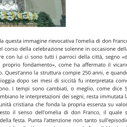
da questa immagine rievocativa l’omelia di don Franc
nel corso della celebrazione solenne in occasione dell
 con lui ci sono tutti i parroci della città, segno «d
il proprio fondamento», come ha affermato il vicari
to. Quest’anno la struttura compie 250 anni, e quand
 pioggia dopo sei mesi di siccità fu interpretata com
ono. I tempi sono cambiati, o meglio, come dice S
biano le interpretazioni dei segni, resta immutata l
nità cristiana che fonda la propria essenza su valor
esto il senso dell’omelia di don Franco, il quale s
della festa. Punta l’attenzione non tanto sull’episodi