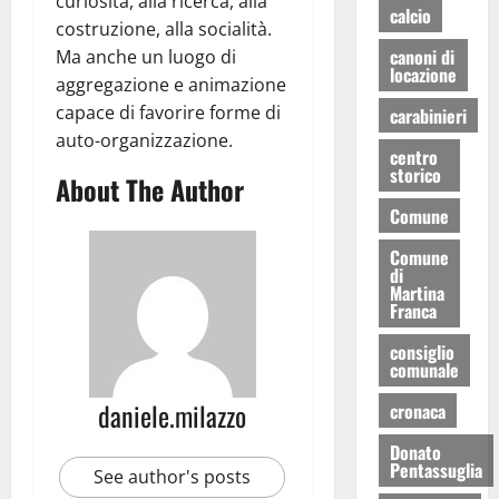
curiosità, alla ricerca, alla
calcio
costruzione, alla socialità.
canoni di
Ma anche un luogo di
locazione
aggregazione e animazione
capace di favorire forme di
carabinieri
auto-organizzazione.
centro
storico
About The Author
Comune
Comune
di
Martina
Franca
consiglio
comunale
daniele.milazzo
cronaca
Donato
Pentassuglia
See author's posts