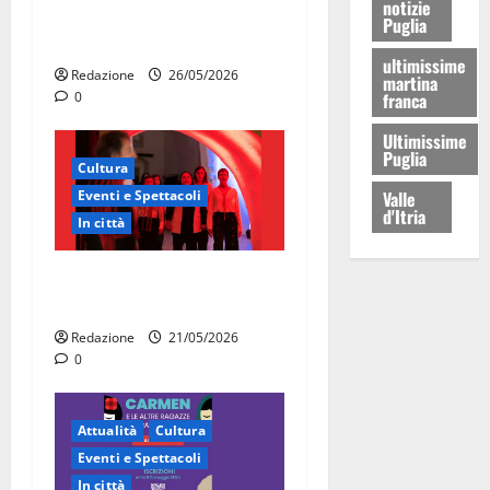
notizie
Martina Franca celebra gli
Puglia
80 anni della Repubblica
ultimissime
Redazione
26/05/2026
martina
0
franca
Ultimissime
Puglia
Cultura
Eventi e Spettacoli
Valle
d'Itria
In città
Martina Franca, la Carmen
diventa opera di comunità
Redazione
21/05/2026
0
Attualità
Cultura
Eventi e Spettacoli
In città