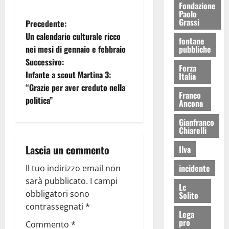
Fondazione
Paolo
Grassi
Precedente:
Un calendario culturale ricco
fontane
nei mesi di gennaio e febbraio
pubbliche
Successivo:
Forza
Infante a scout Martina 3:
Italia
“Grazie per aver creduto nella
Franco
politica”
Ancona
Gianfranco
Chiarelli
Lascia un commento
Ilva
incidente
Il tuo indirizzo email non
sarà pubblicato.
I campi
Lc
obbligatori sono
Solito
contrassegnati
*
Lega
pro
Commento
*