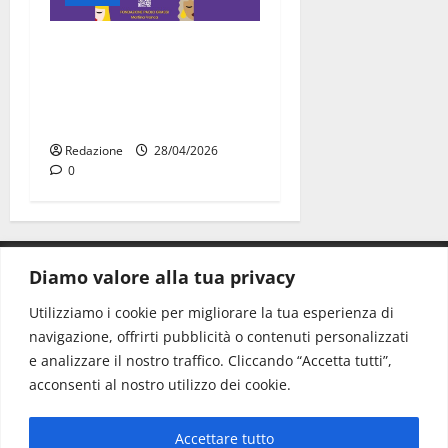
“Carmen e le altre ragazze
straordinarie”: l’opera di
comunità arriva a Martina
Franca
Redazione
28/04/2026
0
Diamo valore alla tua privacy
CONTATTI.
Utilizziamo i cookie per migliorare la tua esperienza di
navigazione, offrirti pubblicità o contenuti personalizzati
Redazione:
redazione@www.martinasera.it
e analizzare il nostro traffico. Cliccando “Accetta tutti”,
Direttore:
direttore@www.martinasera.it
acconsenti al nostro utilizzo dei cookie.
Info & Commerciale:
info@www.martinasera.it
Accettare tutto