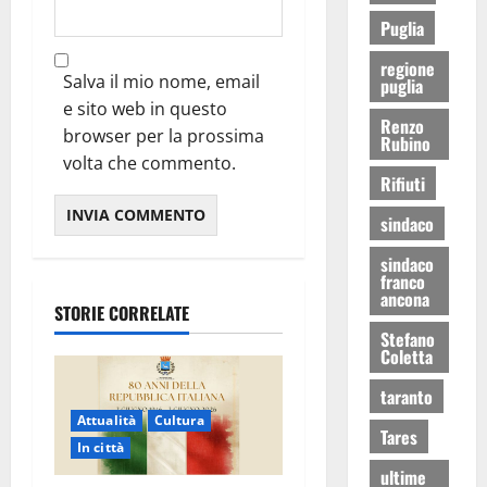
Puglia
regione
Salva il mio nome, email
puglia
e sito web in questo
Renzo
browser per la prossima
Rubino
volta che commento.
Rifiuti
sindaco
sindaco
franco
ancona
STORIE CORRELATE
Stefano
Coletta
taranto
Attualità
Cultura
Tares
In città
ultime