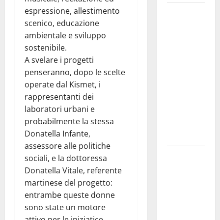
espressione, allestimento
Martina
scenico, educazione
Franca
ambientale e sviluppo
investe
sostenibile.
sulle
A svelare i progetti
famiglie: in
penseranno, dopo le scelte
arrivo tre
operate dal Kismet, i
seminari
rappresentanti dei
dedicati ad
laboratori urbani e
adolescenti,
probabilmente la stessa
genitori ed
Donatella Infante,
empatia
assessore alle politiche
Aeronautica
sociali, e la dottoressa
Militare, al
Donatella Vitale, referente
16° Stormo
martinese del progetto:
di Martina
entrambe queste donne
Franca
sono state un motore
consegnati
attivo per le iniziatice