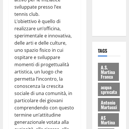
i Baschi Blu
sviluppate presso l’ex
ai 15 nuovi
tennis club.
Fucilieri
L’obiettivo è quello di
dell’Aria
realizzare un’officina,
sperimentale e innovativa,
delle arti e delle culture,
uno spazio fisico in cui
TAGS
ospitare e sviluppare
momenti di progettualità
A.S.
artistica, un luogo che
Martina
Franca
permetta l’incontro, la
conoscenza la crescita
acqua
sprecata
sociale di una comunità, in
particolare dei giovani
Antonio
Martucci
comprendendo con questo
termine un’attitudine
AS
generazionale votata alla
Martina