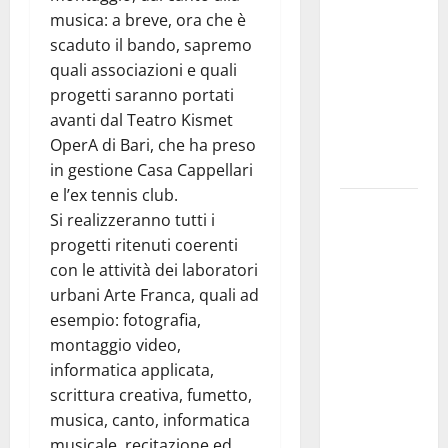
pubblica il
musica: a breve, ora che è
bando
scaduto il bando, sapremo
alloggi ERP
quali associazioni e quali
2026:
progetti saranno portati
domande
avanti dal Teatro Kismet
dal 26
OperA di Bari, che ha preso
agosto
in gestione Casa Cappellari
e l’ex tennis club.
La gara
Si realizzeranno tutti i
ciclistica
progetti ritenuti coerenti
dei Giochi
con le attività dei laboratori
attraversa
urbani Arte Franca, quali ad
Martina
esempio: fotografia,
Franca:
montaggio video,
ecco le
informatica applicata,
strade
scrittura creativa, fumetto,
interessate
musica, canto, informatica
e gli orari
musicale, recitazione ed