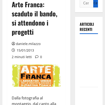
Arte Franca:
scaduto il bando,
si attendono i
ARTICOLI
RECENTI
progetti
Ospedale di
daniele.milazzo
Martina
15/01/2013
Franca,
2 minuti letti
0
Forza Italia
annuncia la
protesta:
sit-in lunedì
10 agosto
Il Comune
di Martina
Dalla fotografia al
Franca
montaggio, dal canto alla