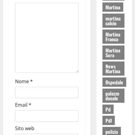
Martina
martina
calcio
Martina
Franca
Martina
Sera
News
Martina
Nome
*
Ospedale
palazzo
ducale
Email
*
Pd
Pdl
Sito web
polizia