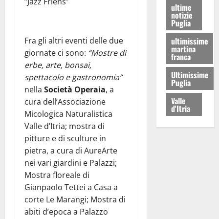
“Jazz Friens”
ultime
notizie
Puglia
Fra gli altri eventi delle due
ultimissime
martina
giornate ci sono:
“Mostre di
franca
erbe, arte, bonsai,
Ultimissime
spettacolo e gastronomia”
Puglia
nella
Società Operaia
, a
Valle
cura dell’Associazione
d'Itria
Micologica Naturalistica
Valle d’Itria; mostra di
pitture e di sculture in
pietra, a cura di AureArte
nei vari giardini e Palazzi;
Mostra floreale di
Gianpaolo Tettei a Casa a
corte Le Marangi; Mostra di
abiti d’epoca a Palazzo