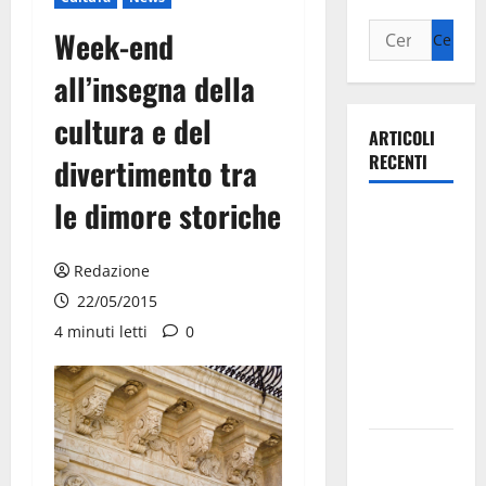
Week-end
all’insegna della
cultura e del
ARTICOLI
RECENTI
divertimento tra
le dimore storiche
Ospedale di
Martina
Franca,
Redazione
Forza Italia
22/05/2015
annuncia la
4 minuti letti
0
protesta:
sit-in lunedì
10 agosto
Il Comune
di Martina