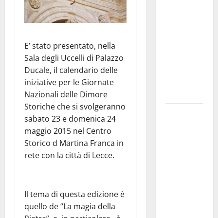
Franca
pubblica il
bando
alloggi ERP
E’ stato presentato, nella
2026:
Sala degli Uccelli di Palazzo
domande
Ducale, il calendario delle
dal 26
iniziative per le Giornate
agosto
Nazionali delle Dimore
Storiche che si svolgeranno
La gara
sabato 23 e domenica 24
ciclistica
maggio 2015 nel Centro
dei Giochi
Storico d Martina Franca in
attraversa
rete con la città di Lecce.
Martina
Franca:
ecco le
Il tema di questa edizione è
strade
quello de “La magia della
interessate