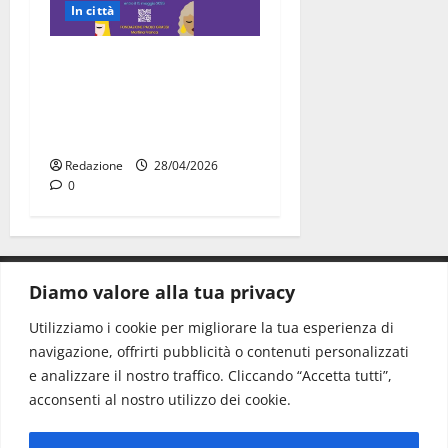
In città
“Carmen e le altre ragazze
straordinarie”: l’opera di
comunità arriva a Martina
Franca
Redazione
28/04/2026
0
Diamo valore alla tua privacy
CONTATTI.
Utilizziamo i cookie per migliorare la tua esperienza di
navigazione, offrirti pubblicità o contenuti personalizzati
Redazione:
redazione@www.martinasera.it
e analizzare il nostro traffico. Cliccando “Accetta tutti”,
Direttore:
direttore@www.martinasera.it
acconsenti al nostro utilizzo dei cookie.
Info & Commerciale:
info@www.martinasera.it