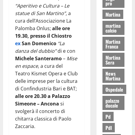
pro
“Aperitivo e Cultura – Le
statue di San Martino”,
a
Martina
cura dell’Associazione La
martina
Palomba Onlus;
alle ore
calcio
19.30, presso il Chiostro
Martina
ex
San Domenico
“La
Franca
danza del dubbio”
di e con
Martina
Michele Santeramo
–
Mise
Sera
en espace
, a cura del
News
Teatro Kismet Opera e Club
Martina
delle imprese per la cultura
di Confindustria Bari e BAT;
Ospedale
alle ore 20.30 a Palazzo
palazzo
Simeone
– Ancona
si
ducale
svolgerà il concerto di
Pd
chitarra classica di Paolo
Zaccaria.
Pdl