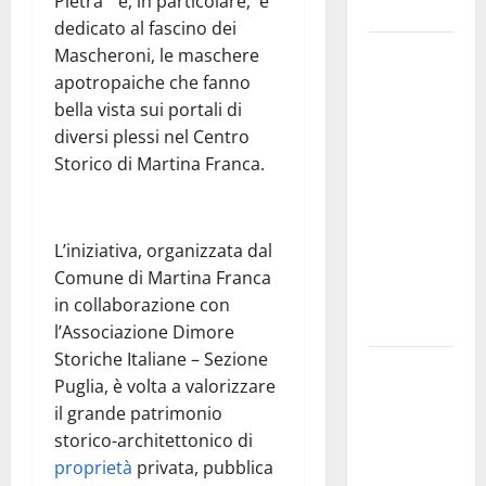
Pietra” e, in particolare, è
e gli orari
dedicato al fascino dei
Martina
Mascheroni, le maschere
Franca
apotropaiche che fanno
investe
bella vista sui portali di
sulle
diversi plessi nel Centro
famiglie: in
Storico di Martina Franca.
arrivo tre
seminari
dedicati ad
L’iniziativa, organizzata dal
adolescenti,
Comune di Martina Franca
genitori ed
in collaborazione con
empatia
l’Associazione Dimore
Storiche Italiane – Sezione
Aeronautica
Puglia, è volta a valorizzare
Militare, al
il grande patrimonio
16° Stormo
storico-architettonico di
di Martina
proprietà
privata, pubblica
Franca