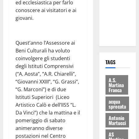
ed ecclesiastica per farlo
consegnati
conoscere ai visitatori e ai
i Baschi Blu
giovani.
ai 15 nuovi
Fucilieri
dell’Aria
Quest’anno l’Assessore ai
Beni Culturali ha voluto
coinvolgere gli studenti
TAGS
degli Istituti Comprensivi
(“A. Aosta”, “A.R. Chiarelli”,
A.S.
“Giovanni XXIII”, “G. Grassi”,
Martina
“G. Marconi”) e di due
Franca
Istituti Superiori (Liceo
acqua
Artistico Calò e dell’IISS “L.
sprecata
Da Vinci”) che la mattina e il
Antonio
pomeriggio di sabato
Martucci
animeranno diverse
AS
postazioni nel Centro