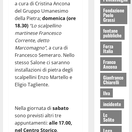
a cura di Cristina Ancona
Fondazione
del Gruppo Umanesimo
Paolo
della Pietra;
domenica (ore
Grassi
18.30)
“Lo scalpellino
fontane
martinese Francesco
pubbliche
Corrente, detto
Forza
Marcomagno”
, a cura di
Italia
Francesco Semeraro. Nello
Franco
stesso Salone ci saranno
Ancona
installazioni di pietra degli
scalpellini Enzo Martello e
Gianfranco
Chiarelli
Eligio Tagliente.
Ilva
incidente
Nella giornata di
sabato
Lc
sono previsti altri tre
Solito
appuntamenti:
alle 17.00,
nel Centro Storico
,
Lega