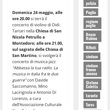
polizia
Puglia
Domenica 24 maggio, alle
ore 20.00
si terrà il
regione
concerto di violino di Didi
puglia
Tartari nella
Chiesa di San
Renzo
Nicola Petrullo a
Rubino
Montedoro; alle ore 21.00,
Rifiuti
sul sagrato delle Chiesa di
San Martino
, si svolgerà il
sindaco
concerto di musica jazz
sindaco
“Abbassa la tua radio. La
franco
ancona
musica in Italia fra le due
guerre”
con Davide
Stefano
Saccomanno, Mino
Coletta
Lacirignola e Antonio Di
taranto
Lorenzo, a cura
Tares
dell’Associazione Culturale