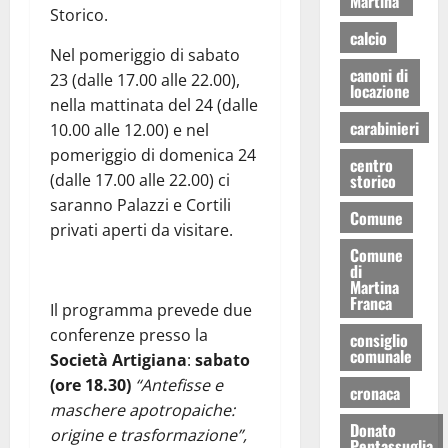
Martina
Storico.
calcio
Nel pomeriggio di sabato
canoni di
23 (dalle 17.00 alle 22.00),
locazione
nella mattinata del 24 (dalle
carabinieri
10.00 alle 12.00) e nel
pomeriggio di domenica 24
centro
(dalle 17.00 alle 22.00) ci
storico
saranno Palazzi e Cortili
Comune
privati aperti da visitare.
Comune
di
Martina
Franca
Il programma prevede due
conferenze presso la
consiglio
comunale
Società Artigiana
:
sabato
(ore 18.30)
“Antefisse e
cronaca
maschere apotropaiche:
Donato
origine e trasformazione”,
Pentassuglia