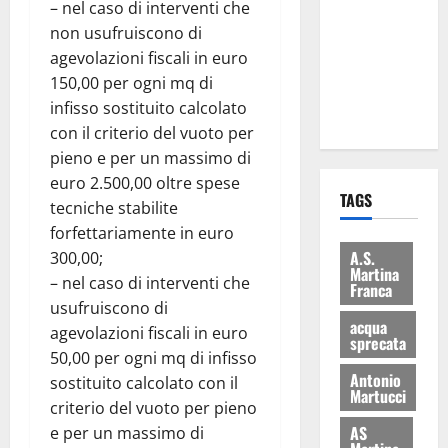
– nel caso di interventi che
consegnati
non usufruiscono di
i Baschi Blu
agevolazioni fiscali in euro
ai 15 nuovi
150,00 per ogni mq di
Fucilieri
infisso sostituito calcolato
dell’Aria
con il criterio del vuoto per
pieno e per un massimo di
euro 2.500,00 oltre spese
TAGS
tecniche stabilite
forfettariamente in euro
A.S.
300,00;
Martina
– nel caso di interventi che
Franca
usufruiscono di
acqua
agevolazioni fiscali in euro
sprecata
50,00 per ogni mq di infisso
Antonio
sostituito calcolato con il
Martucci
criterio del vuoto per pieno
AS
e per un massimo di