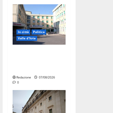
In città
Politica
Valle d'Itria
Ospedale di Martina Franca,
Forza Italia annuncia la
protesta: sit-in lunedì 10
agosto
Redazione
07/08/2026
0