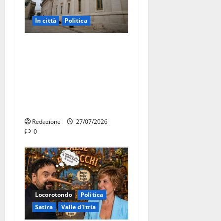
In città
Politica
Martina Franca, Marraffa
attacca Regione e Comune:
“Nuovi medici solo a
novembre. Faremo accesso
agli atti su Tari, rifiuti e
bilancio”
Redazione
27/07/2026
0
Locorotondo
Politica
Satira
Valle d'Itria