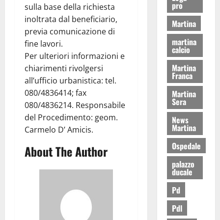
pro
sulla base della richiesta
inoltrata dal beneficiario,
Martina
previa comunicazione di
martina
fine lavori.
calcio
Per ulteriori informazioni e
Martina
chiarimenti rivolgersi
Franca
all’ufficio urbanistica: tel.
080/4836414; fax
Martina
Sera
080/4836214. Responsabile
del Procedimento: geom.
News
Martina
Carmelo D’ Amicis.
Ospedale
About The Author
palazzo
ducale
Pd
Pdl