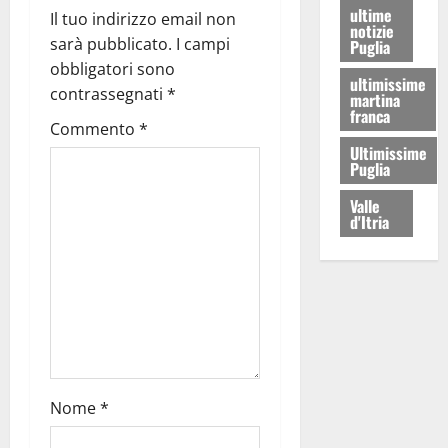
ultime
Il tuo indirizzo email non
notizie
sarà pubblicato.
I campi
Puglia
obbligatori sono
ultimissime
contrassegnati
*
martina
franca
Commento
*
Ultimissime
Puglia
Valle
d'Itria
Nome
*