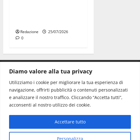
Martina Franca: Il sindaco
non ha fatto le scuse alla
Lillo
Redazione
25/07/2026
0
Diamo valore alla tua privacy
CONTATTI.
Utilizziamo i cookie per migliorare la tua esperienza di
navigazione, offrirti pubblicità o contenuti personalizzati
Redazione:
redazione@www.martinasera.it
e analizzare il nostro traffico. Cliccando “Accetta tutti”,
Direttore:
direttore@www.martinasera.it
acconsenti al nostro utilizzo dei cookie.
Info & Commerciale:
info@www.martinasera.it
Accettare tutto
Home
News
Vivere la città
EVENTI
Salute
Il Blog del Direttore
Contatti
Personalizza