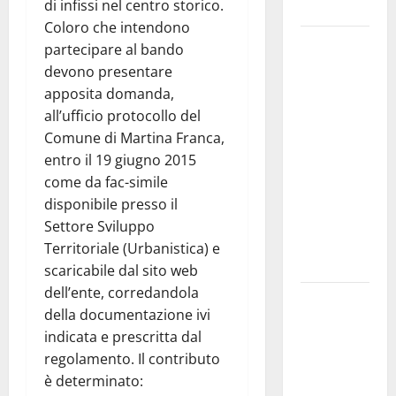
di infissi nel centro storico.
e gli orari
Coloro che intendono
Martina
partecipare al bando
Franca
devono presentare
investe
apposita domanda,
sulle
all’ufficio protocollo del
famiglie: in
Comune di Martina Franca,
arrivo tre
entro il 19 giugno 2015
seminari
come da fac-simile
dedicati ad
disponibile presso il
adolescenti,
Settore Sviluppo
genitori ed
Territoriale (Urbanistica) e
empatia
scaricabile dal sito web
dell’ente, corredandola
Aeronautica
della documentazione ivi
Militare, al
indicata e prescritta dal
16° Stormo
regolamento. Il contributo
di Martina
è determinato:
Franca