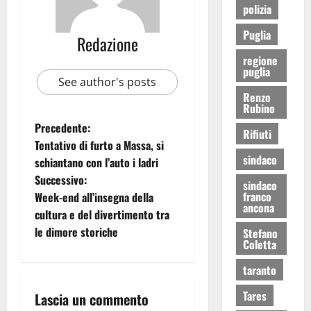
polizia
Puglia
Redazione
regione
puglia
See author's posts
Renzo
Rubino
Precedente:
Rifiuti
Tentativo di furto a Massa, si
sindaco
schiantano con l’auto i ladri
Successivo:
sindaco
franco
Week-end all’insegna della
ancona
cultura e del divertimento tra
le dimore storiche
Stefano
Coletta
taranto
Tares
Lascia un commento