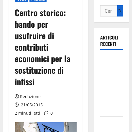
Centro storico:
bando per
usufruire di
ARTICOLI
RECENTI
contributi
economici per la
Ospedale di
Martina
sostituzione di
Franca,
infissi
Forza Italia
annuncia la
protesta:
Redazione
sit-in lunedì
21/05/2015
10 agosto
2 minuti letti
0
Il Comune
di Martina