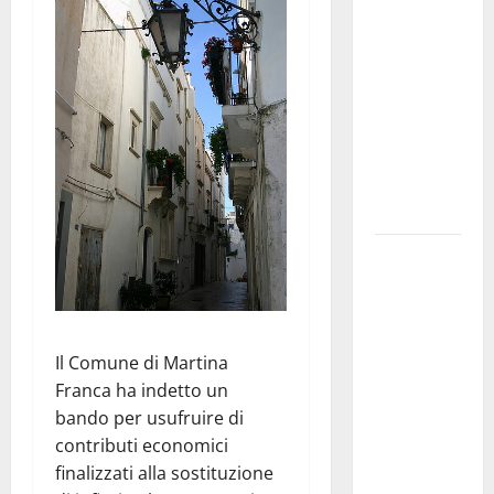
Franca
pubblica il
bando
alloggi ERP
2026:
domande
dal 26
agosto
La gara
ciclistica
dei Giochi
attraversa
Il Comune di Martina
Martina
Franca ha indetto un
Franca:
bando per usufruire di
ecco le
contributi economici
strade
finalizzati alla sostituzione
interessate