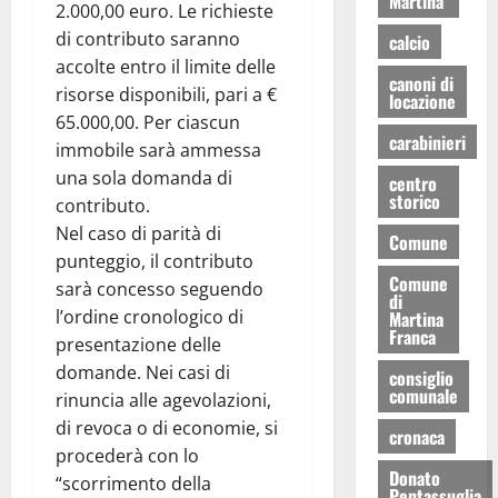
Martina
2.000,00 euro. Le richieste
di contributo saranno
calcio
accolte entro il limite delle
canoni di
risorse disponibili, pari a €
locazione
65.000,00. Per ciascun
carabinieri
immobile sarà ammessa
una sola domanda di
centro
storico
contributo.
Nel caso di parità di
Comune
punteggio, il contributo
Comune
sarà concesso seguendo
di
l’ordine cronologico di
Martina
Franca
presentazione delle
domande. Nei casi di
consiglio
comunale
rinuncia alle agevolazioni,
di revoca o di economie, si
cronaca
procederà con lo
Donato
“scorrimento della
Pentassuglia