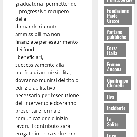
graduatoria” permettendo
Fondazione
il progressivo recupero
Paolo
delle
Grassi
domande ritenute
fontane
ammissibili ma non
pubbliche
finanziate per esaurimento
Forza
dei fondi.
Italia
I beneficiari,
Franco
successivamente alla
Ancona
notifica di ammissibilità,
dovranno munirsi del titolo
Gianfranco
Chiarelli
edilizio abilitativo
necessario per l’esecuzione
Ilva
dell’intervento e dovranno
incidente
presentare formale
comunicazione d’inizio
Lc
Solito
lavori. Il contributo sarà
erogato in unica soluzione
Lega