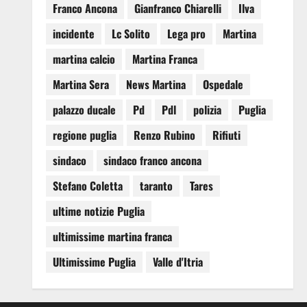
Franco Ancona
Gianfranco Chiarelli
Ilva
incidente
Lc Solito
Lega pro
Martina
martina calcio
Martina Franca
Martina Sera
News Martina
Ospedale
palazzo ducale
Pd
Pdl
polizia
Puglia
regione puglia
Renzo Rubino
Rifiuti
sindaco
sindaco franco ancona
Stefano Coletta
taranto
Tares
ultime notizie Puglia
ultimissime martina franca
Ultimissime Puglia
Valle d'Itria