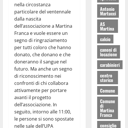
nella circostanza
Antonio
particolare del ventennale
Martucci
dalla nascita
AS
dell’associazione a Martina
Martina
Franca e vuole essere un
calcio
segno di ringraziamento
per tutti coloro che hanno
canoni di
locazione
donato, che donano e che
doneranno il sangue nel
carabinieri
futuro. Ma anche un segno
centro
di riconoscimento nei
storico
confronti di chi collabora
attivamente per portare
Comune
avanti il progetto
Comune
dell’associazione. In
di
Martina
seguito, intorno alle 11:00,
Franca
le persone si sono spostate
consiglio
nelle sale dell’UPA