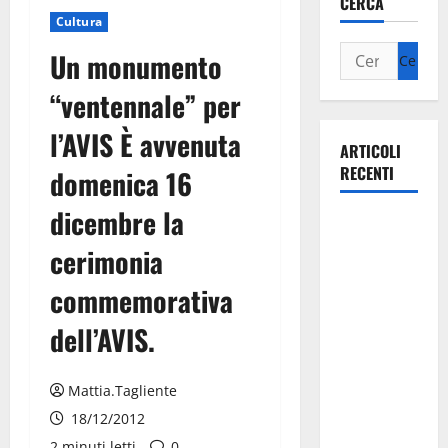
CERCA
Cultura
Un monumento
“ventennale” per
l’AVIS È avvenuta
ARTICOLI
RECENTI
domenica 16
dicembre la
La gara
ciclistica
cerimonia
dei Giochi
commemorativa
attraversa
Martina
dell’AVIS.
Franca:
ecco le
Mattia.Tagliente
strade
18/12/2012
interessate
2 minuti letti
0