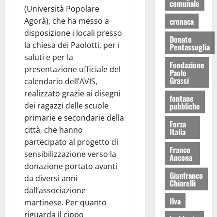
comunale
(Università Popolare
Agorà), che ha messo a
cronaca
disposizione i locali presso
Donato
la chiesa dei Paolotti, per i
Pentassuglia
saluti e per la
Fondazione
presentazione ufficiale del
Paolo
Grassi
calendario dell’AVIS,
realizzato grazie ai disegni
fontane
dei ragazzi delle scuole
pubbliche
primarie e secondarie della
Forza
città, che hanno
Italia
partecipato al progetto di
Franco
sensibilizzazione verso la
Ancona
donazione portato avanti
Gianfranco
da diversi anni
Chiarelli
dall’associazione
Ilva
martinese. Per quanto
riguarda il cippo