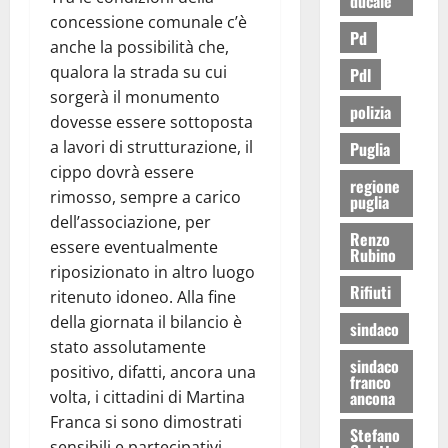
ducale
concessione comunale c’è
Pd
anche la possibilità che,
qualora la strada su cui
Pdl
sorgerà il monumento
polizia
dovesse essere sottoposta
a lavori di strutturazione, il
Puglia
cippo dovrà essere
regione
rimosso, sempre a carico
puglia
dell’associazione, per
Renzo
essere eventualmente
Rubino
riposizionato in altro luogo
Rifiuti
ritenuto idoneo. Alla fine
della giornata il bilancio è
sindaco
stato assolutamente
sindaco
positivo, difatti, ancora una
franco
volta, i cittadini di Martina
ancona
Franca si sono dimostrati
Stefano
sensibili e partecipativi.