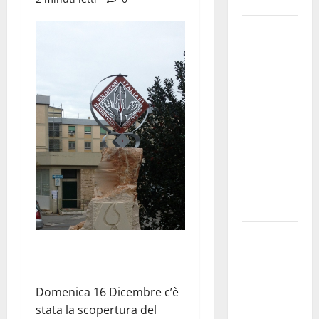
e gli orari
Martina
Franca
investe
sulle
famiglie: in
arrivo tre
seminari
dedicati ad
adolescenti,
genitori ed
empatia
Aeronautica
Militare, al
16° Stormo
di Martina
Domenica 16 Dicembre c’è
Franca
stata la scopertura del