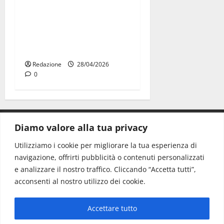
“Carmen e le altre ragazze
straordinarie”: l’opera di
comunità arriva a Martina
Franca
Redazione
28/04/2026
0
Diamo valore alla tua privacy
CONTATTI.
Utilizziamo i cookie per migliorare la tua esperienza di
navigazione, offrirti pubblicità o contenuti personalizzati
Redazione:
redazione@www.martinasera.it
e analizzare il nostro traffico. Cliccando “Accetta tutti”,
Direttore:
direttore@www.martinasera.it
acconsenti al nostro utilizzo dei cookie.
Info & Commerciale:
info@www.martinasera.it
Accettare tutto
Home
News
Vivere la città
EVENTI
Salute