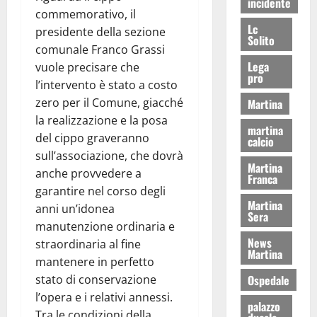
incidente
commemorativo, il
Lc
presidente della sezione
Solito
comunale Franco Grassi
Lega
vuole precisare che
pro
l’intervento è stato a costo
zero per il Comune, giacché
Martina
la realizzazione e la posa
martina
del cippo graveranno
calcio
sull’associazione, che dovrà
Martina
anche provvedere a
Franca
garantire nel corso degli
Martina
anni un’idonea
Sera
manutenzione ordinaria e
News
straordinaria al fine
Martina
mantenere in perfetto
stato di conservazione
Ospedale
l’opera e i relativi annessi.
palazzo
Tra le condizioni della