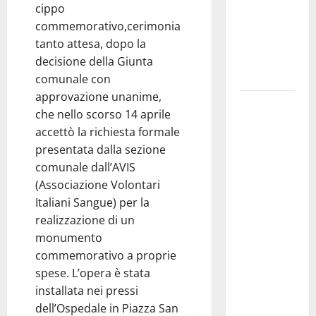
consegnati
cippo
i Baschi Blu
commemorativo,cerimonia
ai 15 nuovi
tanto attesa, dopo la
Fucilieri
decisione della Giunta
dell’Aria
comunale con
approvazione unanime,
Martina
che nello scorso 14 aprile
Franca,
accettò la richiesta formale
Marraffa
presentata dalla sezione
attacca
comunale dall’AVIS
Regione e
(Associazione Volontari
Comune:
Italiani Sangue) per la
“Nuovi
realizzazione di un
medici solo
monumento
a
commemorativo a proprie
novembre.
spese. L’opera è stata
Faremo
installata nei pressi
accesso agli
dell’Ospedale in Piazza San