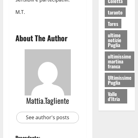
Coletta
M.T.
taranto
Tares
ultime
About The Author
notizie
Puglia
ultimissime
martina
franca
Ultimissime
Puglia
Valle
Mattia.Tagliente
d'Itria
See author's posts
Precedente: