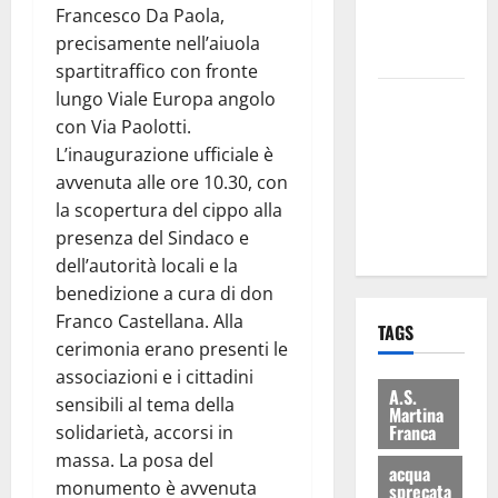
atti su Tari,
Francesco Da Paola,
rifiuti e
precisamente nell’aiuola
bilancio”
spartitraffico con fronte
lungo Viale Europa angolo
Martina
con Via Paolotti.
Franca: Il
L’inaugurazione ufficiale è
sindaco non
avvenuta alle ore 10.30, con
ha fatto le
la scopertura del cippo alla
scuse alla
presenza del Sindaco e
Lillo
dell’autorità locali e la
benedizione a cura di don
Franco Castellana. Alla
TAGS
cerimonia erano presenti le
associazioni e i cittadini
A.S.
sensibili al tema della
Martina
Franca
solidarietà, accorsi in
massa. La posa del
acqua
monumento è avvenuta
sprecata