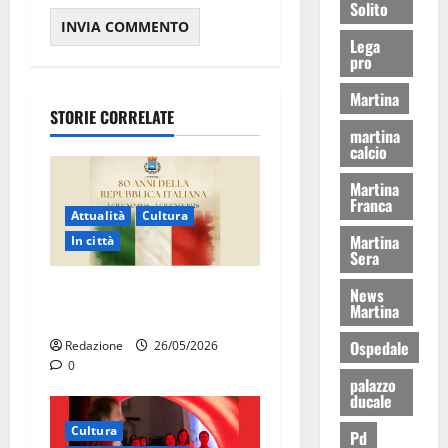
Solito
Lega
pro
Martina
STORIE CORRELATE
martina
calcio
Martina
Franca
Attualità
Cultura
Martina
In città
Sera
Martina Franca celebra gli
News
Martina
80 anni della Repubblica
Ospedale
Redazione
26/05/2026
0
palazzo
ducale
Cultura
Pd