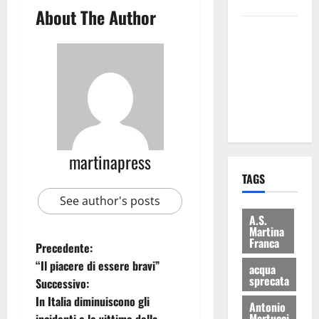
bilancio”
About The Author
Martina
Franca: Il
sindaco non
ha fatto le
scuse alla
Lillo
martinapress
TAGS
See author's posts
A.S.
Martina
Franca
Precedente:
“Il piacere di essere bravi”
acqua
sprecata
Successivo:
In Italia diminuiscono gli
Antonio
Martucci
incidenti e le vittime della