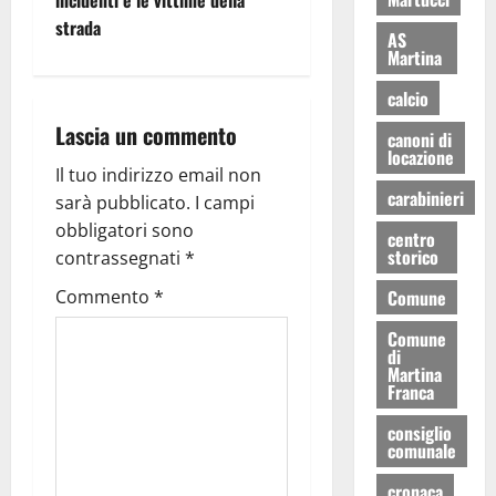
strada
AS
Martina
calcio
Lascia un commento
canoni di
locazione
Il tuo indirizzo email non
carabinieri
sarà pubblicato.
I campi
obbligatori sono
centro
storico
contrassegnati
*
Commento
*
Comune
Comune
di
Martina
Franca
consiglio
comunale
cronaca