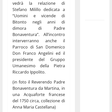
ai 15 nuovi
vedrà la relazione di
Fucilieri
Stefano Milillo dedicata a
dell’Aria
“Uomini e vicende di
Bitonto negli anni di
Martina
dimora di Padre
Franca,
Bonaventura”. All’incontro
Marraffa
interverranno anche il
attacca
Parroco di San Domenico
Regione e
Don Franco Angelini ed il
Comune:
presidente del Gruppo
“Nuovi
Umanesimo della Pietra
medici solo
Riccardo Ippolito.
a
novembre.
(in foto il Reverendo Padre
Faremo
Bonaventura da Martina, in
accesso agli
una Acquaforte francese
atti su Tari,
del 1750 circa, collezione di
rifiuti e
Anna Maria Castellana)