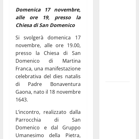
Franca
Domenica 17 novembre,
investe
alle ore 19, presso la
sulle
Chiesa di San Domenico
famiglie: in
arrivo tre
Si svolgerà domenica 17
seminari
novembre, alle ore 19.00,
dedicati ad
presso la Chiesa di San
adolescenti,
Domenico di Martina
genitori ed
Franca, una manifestazione
empatia
celebrativa del dies natalis
di Padre Bonaventura
Aeronautica
Gaona, nato il 18 novembre
Militare, al
1643.
16° Stormo
di Martina
L’incontro, realizzato dalla
Franca
Parrocchia di San
consegnati
Domenico e dal Gruppo
i Baschi Blu
Umanesimo della Pietra,