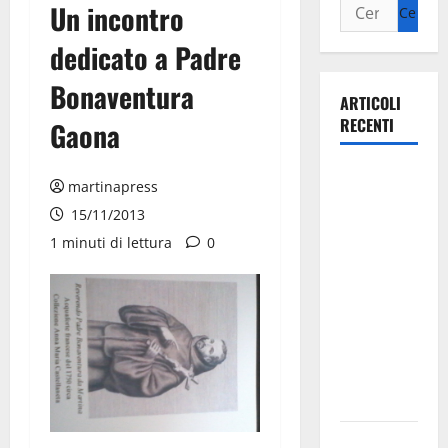
Un incontro
dedicato a Padre
Bonaventura
ARTICOLI
RECENTI
Gaona
La gara
martinapress
ciclistica
15/11/2013
dei Giochi
1 minuti di lettura
0
attraversa
Martina
Franca:
ecco le
strade
interessate
e gli orari
Martina