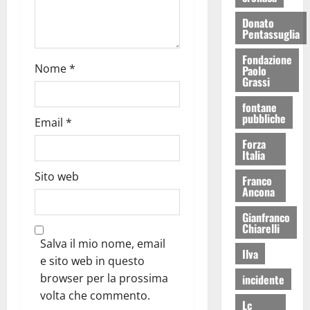
Donato
Pentassuglia
Fondazione
Nome
*
Paolo
Grassi
fontane
pubbliche
Email
*
Forza
Italia
Sito web
Franco
Ancona
Gianfranco
Chiarelli
Salva il mio nome, email
Ilva
e sito web in questo
browser per la prossima
incidente
volta che commento.
Lc