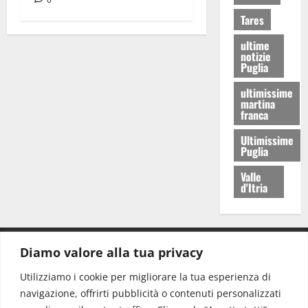
Tares
ultime
notizie
Puglia
ultimissime
martina
franca
Ultimissime
Puglia
Valle
d'Itria
Diamo valore alla tua privacy
CONTATTI.
Utilizziamo i cookie per migliorare la tua esperienza di
navigazione, offrirti pubblicità o contenuti personalizzati
Redazione:
redazione@www.martinasera.it