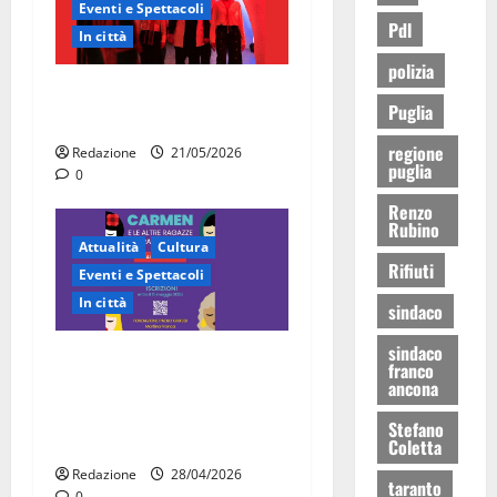
Eventi e Spettacoli
Pdl
In città
polizia
Martina Franca, la Carmen
Puglia
diventa opera di comunità
regione
Redazione
21/05/2026
puglia
0
Renzo
Rubino
Attualità
Cultura
Rifiuti
Eventi e Spettacoli
In città
sindaco
sindaco
“Carmen e le altre ragazze
franco
straordinarie”: l’opera di
ancona
comunità arriva a Martina
Stefano
Franca
Coletta
Redazione
28/04/2026
taranto
0